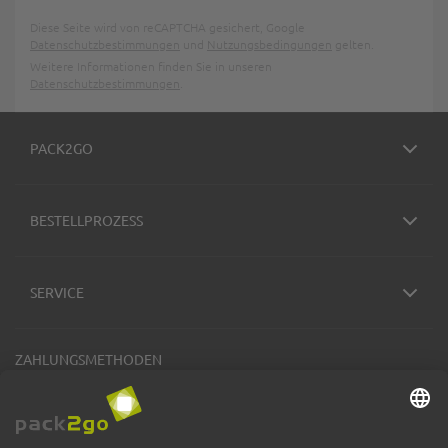
Diese Seite wird von reCAPTCHA gesichert, Google
Datenschutzbestimmungen
und
Nutzungsbedingungen
gelten.
Weitere Informationen finden Sie in unseren
Datenschutzbestimmungen
.
PACK2GO
BESTELLPROZESS
SERVICE
ZAHLUNGSMETHODEN