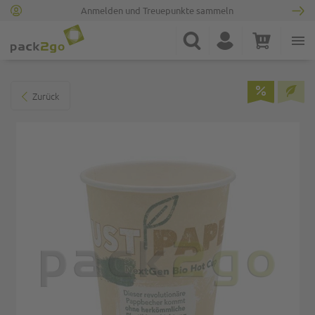
Anmelden und Treuepunkte sammeln
Zur Startseite
Suche
Konto
Warenkorb
Minicart
Zum Ende der Bildgalerie springen
Zurück