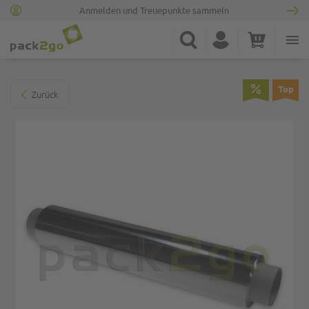
Anmelden und Treuepunkte sammeln
Zur Startseite
Suche
Konto
Warenkorb
Minicart
Zum Ende der Bildgalerie springen
Top
Zurück