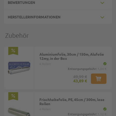
BEWERTUNGEN
HERSTELLERINFORMATIONEN
Zubehör
Aluminiumfolie, 30cm / 150m, Alufolie
12my, in der Box
4 Rollen
Entsorgungsgebühr:
1,04 €
49,99 €
43,89 €
Frischhaltefolie, PE, 45cm / 300m, lose
Rollen
4 Rollen
Entsorgungsgebühr:
1,12 €