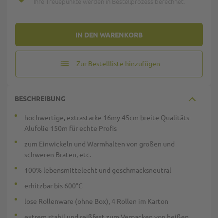
Ihre Treuepunkte werden in Bestellprozess berechnet.
IN DEN WARENKORB
Zur Bestellliste hinzufügen
BESCHREIBUNG
hochwertige, extrastarke 16my 45cm breite Qualitäts-
Alufolie 150m für echte Profis
zum Einwickeln und Warmhalten von großen und
schweren Braten, etc.
100% lebensmittelecht und geschmacksneutral
erhitzbar bis 600°C
lose Rollenware (ohne Box), 4 Rollen im Karton
extrem stabil und reißfest zum Verpacken von heißen