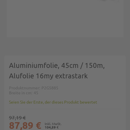
Zum Anfang der Bildgalerie springen
Aluminiumfolie, 45cm / 150m,
Alufolie 16my extrastark
Produktnummer
P2G5885
Breite in cm
45
Seien Sie der Erste, der dieses Produkt bewertet
97,19 €
87,89 €
104,59 €