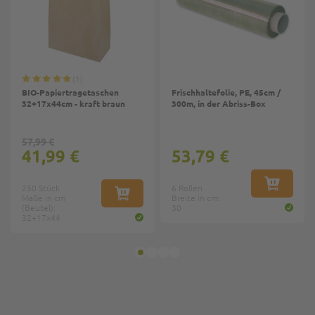
1
BIO-Papiertragetaschen
Frischhaltefolie, PE, 45cm /
32+17x44cm - kraft braun
300m, in der Abriss-Box
57,99 €
41,99 €
53,79 €
250 Stück
6 Rollen
IN DEN W
Maße in cm
IN DEN WARENKORB
Breite in cm:
(Beutel):
30
32+17x44