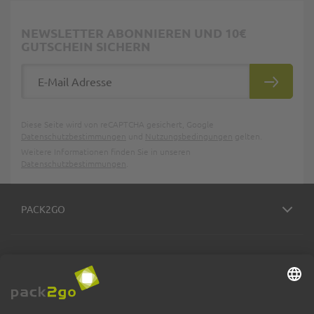
NEWSLETTER ABONNIEREN UND 10€
GUTSCHEIN SICHERN
E-Mail Adresse
ABONNIE
Diese Seite wird von reCAPTCHA gesichert, Google
Datenschutzbestimmungen
und
Nutzungsbedingungen
gelten.
Weitere Informationen finden Sie in unseren
Datenschutzbestimmungen
.
PACK2GO
BESTELLPROZESS
SERVICE