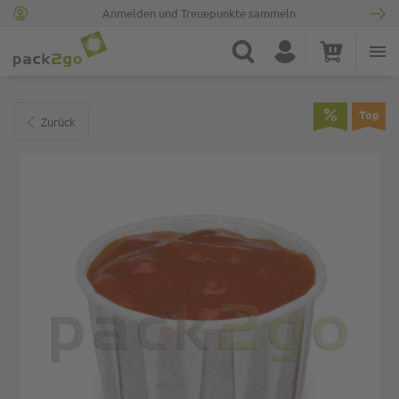
Anmelden und Treuepunkte sammeln
Zur Startseite
Suche
Konto
Warenkorb
Minicart
Zum Ende der Bildgalerie springen
Top
Zurück