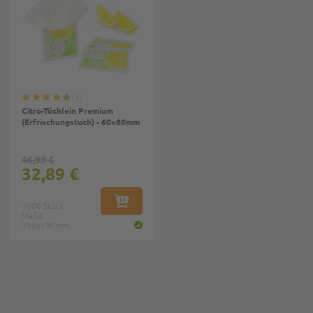
1
Citro-Tüchlein Premium
(Erfrischungstuch) - 60x80mm
46,99 €
32,89 €
1000 Stück
IN DEN WARENKORB
Maße:
190x130mm