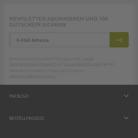
NEWSLETTER ABONNIEREN UND 10€
GUTSCHEIN SICHERN
E-Mail Adresse
ABONNIE
Diese Seite wird von reCAPTCHA gesichert, Google
Datenschutzbestimmungen
und
Nutzungsbedingungen
gelten.
Weitere Informationen finden Sie in unseren
Datenschutzbestimmungen
.
PACK2GO
BESTELLPROZESS