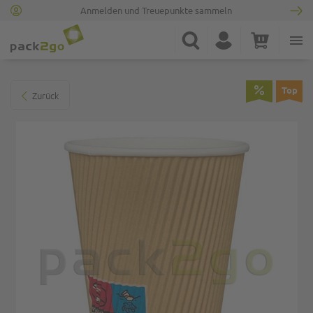
Anmelden und Treuepunkte sammeln
Zur Startseite
Suche
Konto
Warenkorb
Minicart
Zum Ende der Bildgalerie springen
Top
Zurück