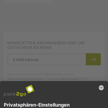
NEWSLETTER ABONNIEREN UND 10€
GUTSCHEIN SICHERN
E-Mail Adresse
ABONNIE
Diese Seite wird von reCAPTCHA gesichert, Google
Datenschutzbestimmungen
und
Nutzungsbedingungen
gelten.
Weitere Informationen finden Sie in unseren
Datenschutzbestimmungen
.
PACK2GO