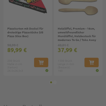
Pizzakarton mit Deckel für
Holzlöffel, Premium - 16cm,
dreieckige Pizzastücke (US
umweltfreundlicher
Pizza Slice Box)
Menülöffel, Holzbesteck für
modernes To Go / Take Away
98,99 €
40,01 €
89,99 €
37,99 €
200 Stück
1500 Stück
Maße in cm
IN DEN WARENKORB
Länge in mm
IN DEN W
(Karton):
(Besteck):
26,5x26,5x3
160