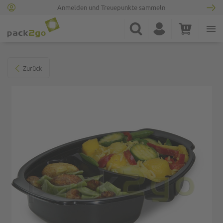
Anmelden und Treuepunkte sammeln
Zur Startseite
Suche
Konto
Warenkorb
Minicart
Zum Ende der Bildgalerie springen
Zurück