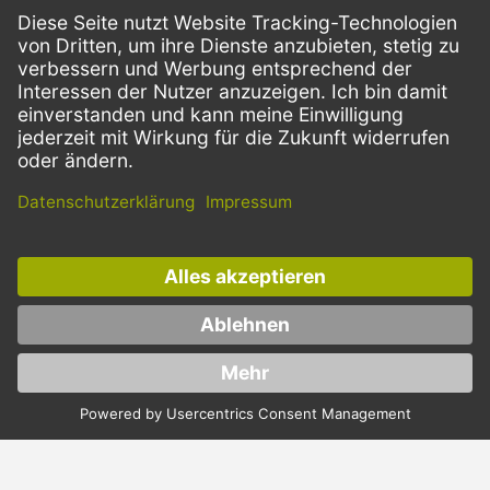
BESTELLPROZESS
SERVICE
ZAHLUNGSMETHODEN
VERSANDARTEN
Facebook
Instagram
LinkedIn