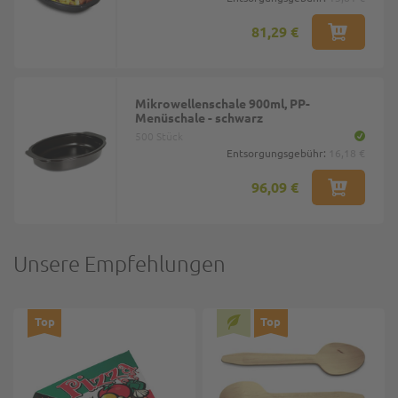
81,29 €
Mikrowellenschale 900ml, PP-
Menüschale - schwarz
500 Stück
Entsorgungsgebühr:
16,18 €
96,09 €
Unsere Empfehlungen
Top
Top