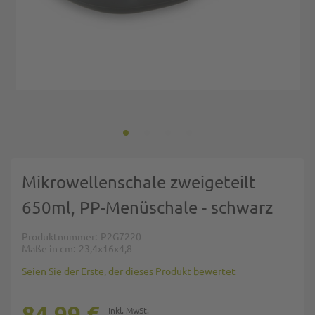
Zum Anfang der Bildgalerie springen
Mikrowellenschale zweigeteilt
650ml, PP-Menüschale - schwarz
Produktnummer
P2G7220
Maße in cm
23,4x16x4,8
Seien Sie der Erste, der dieses Produkt bewertet
84,99 €