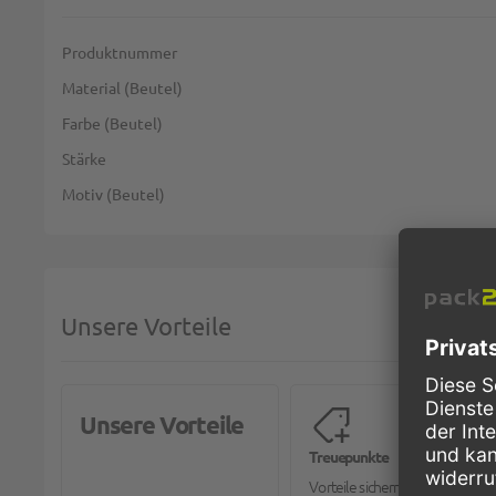
Weitere Informationen
Produktnummer
Material (Beutel)
Farbe (Beutel)
Stärke
Motiv (Beutel)
Unsere Vorteile
Unsere Vorteile
Treuepunkte
Vorteile sichern mit dem