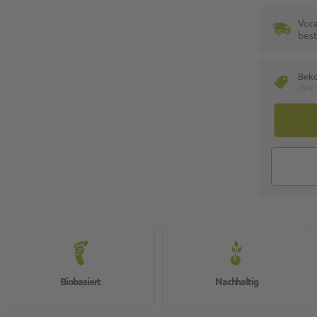
Vora
best
Bek
Ihre
Biobasiert
Nachhaltig