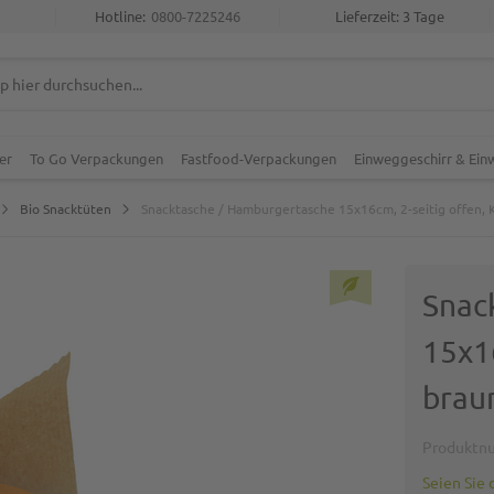
Hotline:
0800-7225246
Lieferzeit: 3 Tage
er
To Go Verpackungen
Fastfood-Verpackungen
Einweggeschirr & Ei
Bio Snacktüten
Snacktasche / Hamburgertasche 15x16cm, 2-seitig offen, K
Snac
15x16
brau
Produktn
Seien Sie 