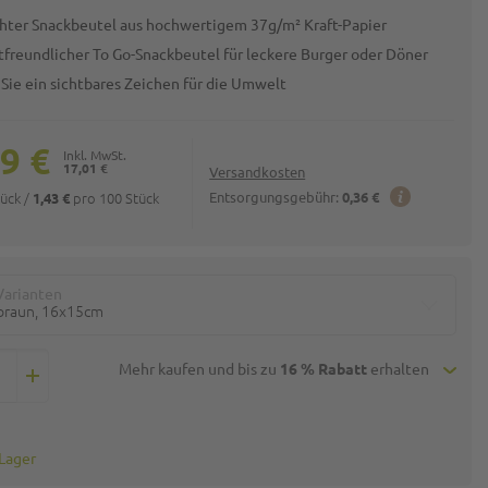
chter Snackbeutel aus hochwertigem 37g/m² Kraft-Papier
freundlicher To Go-Snackbeutel für leckere Burger oder Döner
 Sie ein sichtbares Zeichen für die Umwelt
9 €
17,01 €
Versandkosten
tück
/
pro 100 Stück
Entsorgungsgebühr:
0,36 €
1,43 €
Varianten
braun, 16x15cm
Mehr kaufen und bis zu
16 % Rabatt
erhalten
 Lager