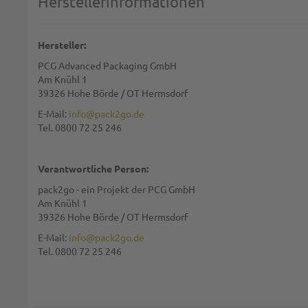
Herstellerinformationen
Name:
Hersteller:
PCG Advanced Packaging GmbH
Zusammenfassung:
Am Knühl 1
39326 Hohe Börde / OT Hermsdorf
E-Mail:
info@pack2go.de
Tel. 0800 72 25 246
Bewertung:
Verantwortliche Person:
pack2go - ein Projekt der PCG GmbH
Am Knühl 1
39326 Hohe Börde / OT Hermsdorf
Diese Seite wird von reCAPTCHA gesichert, Google
Datenschutzbestim
E-Mail:
info@pack2go.de
Tel. 0800 72 25 246
BEWERTUNG ABSCHICKEN