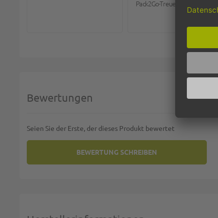
Pack2Go-Treueprogramm.
Bewertungen
Seien Sie der Erste, der dieses Produkt bewertet
BEWERTUNG SCHREIBEN
SIE BEWERTEN:
SNACKTASCHE / HAMBURGERTAS
Deine Bewertung:
1 star
2 stars
3 stars
4 stars
5 stars
Machen Sie Ihre Bewertung