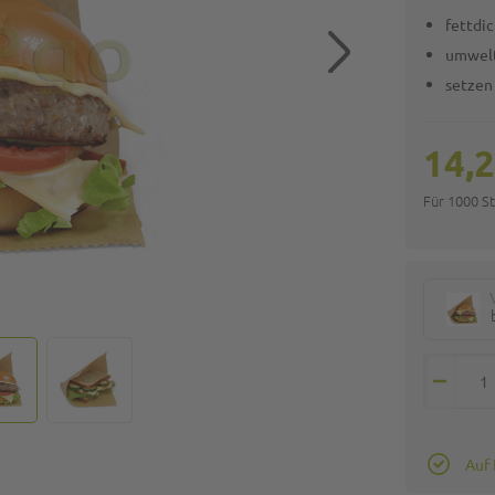
fettdi
umwelt
setzen
14,2
Für 1000 S
Auf