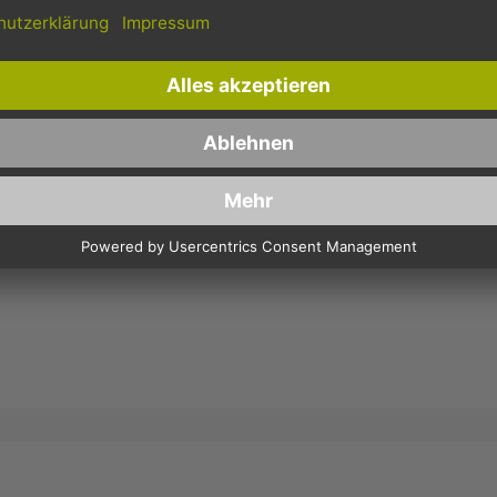
werden in der Regel noch am
Bestellungen ab 150,- Euro
selben Tag verschickt.
Netto-Warenwert.
CHE 15X16CM, 2-SEITIG OFFEN, KRAFTPAPIER - BRAU