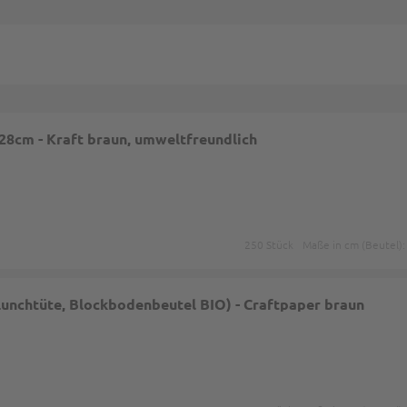
8cm - Kraft braun, umweltfreundlich
250 Stück
Maße in cm (Beutel)
unchtüte, Blockbodenbeutel BIO) - Craftpaper braun