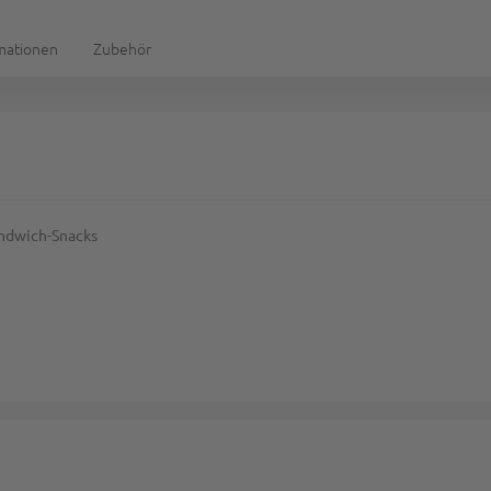
rmationen
Zubehör
andwich-Snacks