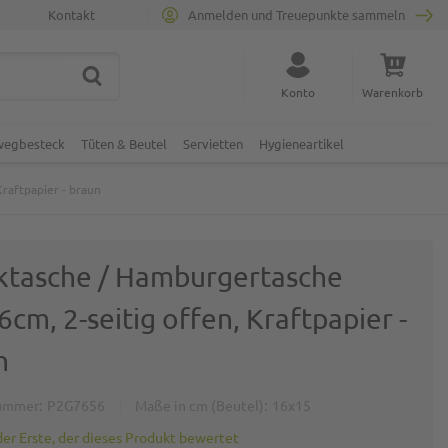
Kontakt
Anmelden und Treuepunkte sammeln
SUCHE
Suche schließen
Konto
Warenkorb
Minicart
nwegbesteck
Tüten & Beutel
Servietten
Hygieneartikel
raftpapier - braun
ktasche / Hamburgertasche
cm, 2-seitig offen, Kraftpapier -
n
ummer
P2G7656
Maße in cm (Beutel)
16x15
der Erste, der dieses Produkt bewertet