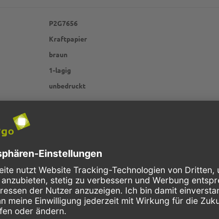
P2G7656
Kraftpapier
braun
1-lagig
unbedruckt
Schnelle Lieferung
Kostenloser Versand
Bestellungen bis 10 Uhr,
Innerhalb Deutschlands, bei