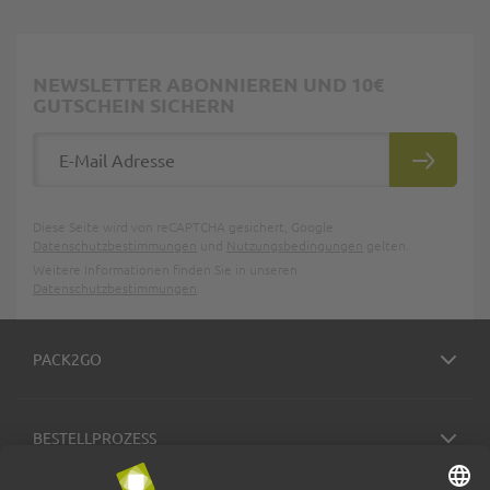
NEWSLETTER ABONNIEREN UND 10€
GUTSCHEIN SICHERN
E-Mail Adresse
ABONNIE
Diese Seite wird von reCAPTCHA gesichert, Google
Datenschutzbestimmungen
und
Nutzungsbedingungen
gelten.
Weitere Informationen finden Sie in unseren
Datenschutzbestimmungen
.
PACK2GO
BESTELLPROZESS