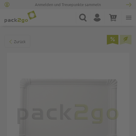
Anmelden und Treuepunkte sammeln
Zur Startseite
Suche
Konto
Warenkorb
Minicart
Zum Ende der Bildgalerie springen
Zurück