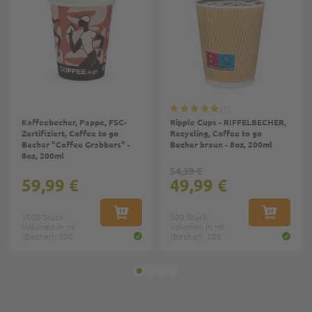
1
Kaffeebecher, Pappe, FSC-
Ripple Cups - RIFFELBECHER,
Zertifiziert, Coffee to go
Recycling, Coffee to go
Becher "Coffee Grabbers" -
Becher braun - 8oz, 200ml
8oz, 200ml
54,39 €
59,99 €
49,99 €
1000 Stück
IN DEN WARENKORB
500 Stück
IN DEN W
Volumen in ml
Volumen in ml
(Becher): 200
(Becher): 200