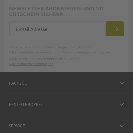
NEWSLETTER ABONNIEREN UND 10€
GUTSCHEIN SICHERN
E-Mail Adresse
ABONNIE
Diese Seite wird von reCAPTCHA gesichert, Google
Datenschutzbestimmungen
und
Nutzungsbedingungen
gelten.
Weitere Informationen finden Sie in unseren
Datenschutzbestimmungen
.
PACK2GO
BESTELLPROZESS
SERVICE