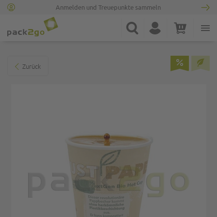
Anmelden und Treuepunkte sammeln
Zur Startseite
Suche
Konto
Warenkorb
Minicart
Zum Ende der Bildgalerie springen
Zurück