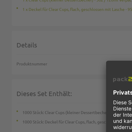
1 x Deckel für Clear Cups, flach, geschlossen mit Lasche - 
Details
Weitere Informationen
Produktnummer
Dieses Set Enthält:
1000 Stück:
Clear Cups (kleiner Dessertbecher) - 5oz / 12
1000 Stück:
Deckel für Clear Cups, flach, geschlossen mit 