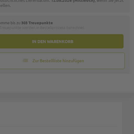
ussichtliches Lieferdatum:
12.08.2026 (Mittwoch)
, wenn Sie jetzt
ellen.
omme bis zu
303 Treuepunkte
 Treuepunkte werden in Bestellprozess berechnet.
IN DEN WARENKORB
Zur Bestellliste hinzufügen