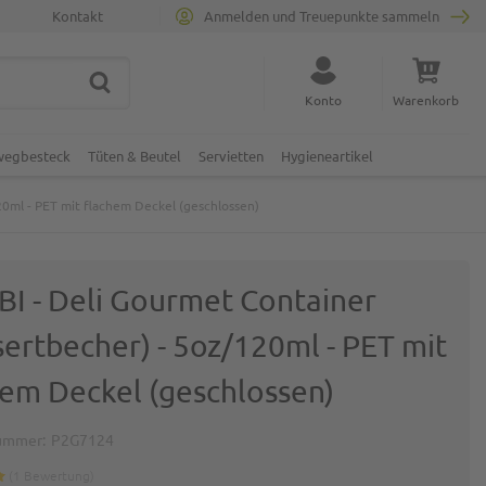
Kontakt
Anmelden und Treuepunkte sammeln
SUCHE
Suche schließen
Konto
Warenkorb
Minicart
nwegbesteck
Tüten & Beutel
Servietten
Hygieneartikel
0ml - PET mit flachem Deckel (geschlossen)
I - Deli Gourmet Container
ertbecher) - 5oz/120ml - PET mit
hem Deckel (geschlossen)
ummer
P2G7124
1
Bewertung