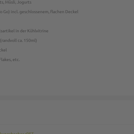
s, Müsli, Jogurts
To Go) incl. geschlossenem, flachen Deckel
artikel in der Kühlvitrine
(randvoll ca. 150ml)
ckel
lakes, etc.
ackungsbecher rPET