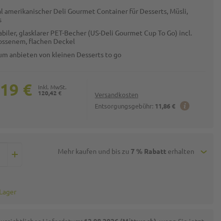
l amerikanischer Deli Gourmet Container für Desserts, Müsli,
s
abiler, glasklarer PET-Becher (US-Deli Gourmet Cup To Go) incl.
ossenem, flachen Deckel
zum anbieten von kleinen Desserts to go
,19 €
120,42 €
Versandkosten
Entsorgungsgebühr:
11,86 €
Mehr kaufen und bis zu
7 % Rabatt
erhalten
 Lager