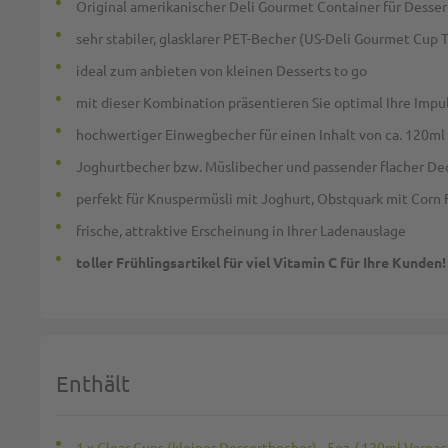
Original amerikanischer Deli Gourmet Container für Dessert
sehr stabiler, glasklarer PET-Becher (US-Deli Gourmet Cup 
ideal zum anbieten von kleinen Desserts to go
mit dieser Kombination präsentieren Sie optimal Ihre Impuls
hochwertiger Einwegbecher für einen Inhalt von ca. 120ml 
Joghurtbecher bzw. Müslibecher und passender flacher De
perfekt für Knuspermüsli mit Joghurt, Obstquark mit Corn F
frische, attraktive Erscheinung in Ihrer Ladenauslage
toller Frühlingsartikel für viel Vitamin C für Ihre Kunden!
Enthält
1 x Clear Cups (kleiner Dessertbecher) - 5oz / 120ml Verp