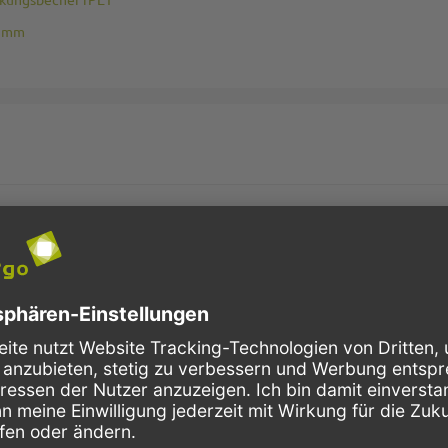
95mm
P2G7124
0ml Verpackungsbecher rPET
(zum Einzelprodukt)
Lasche - 95mm
(zum Einzelprodukt)