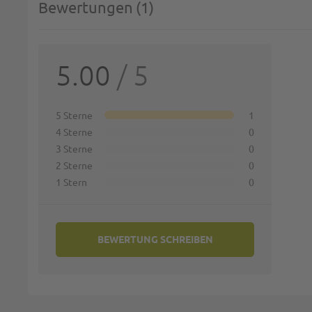
Bewertungen
1
SIE 
5.00
/ 5
Deine 
1 st
5 Sterne
1
4 Sterne
0
Name:
3 Sterne
0
2 Sterne
0
1 Stern
0
Zusamm
BEWERTUNG SCHREIBEN
Bewert