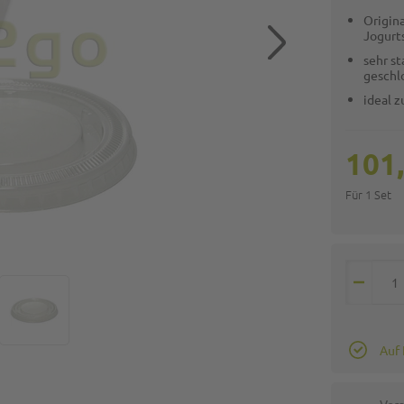
Origina
Jogurt
sehr st
geschl
ideal 
101
Für 1 Set
Auf