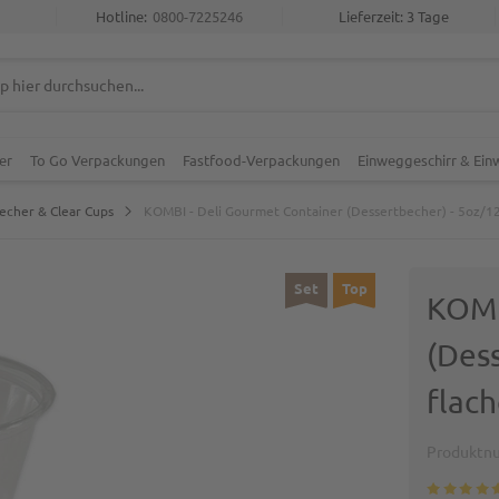
Hotline:
0800-7225246
Lieferzeit: 3 Tage
er
To Go Verpackungen
Fastfood-Verpackungen
Einweggeschirr & Ei
echer & Clear Cups
KOMBI - Deli Gourmet Container (Dessertbecher) - 5oz/12
Set
Top
KOMB
(Dess
flac
Produktn