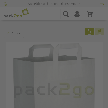
Anmelden und Treuepunkte sammeln
Zur Startseite
Suche
Konto
Warenkorb
Minicart
Zum Ende der Bildgalerie springen
Zurück