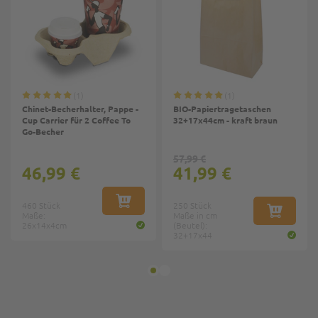
1
1
Chinet-Becherhalter, Pappe -
BIO-Papiertragetaschen
Cup Carrier für 2 Coffee To
32+17x44cm - kraft braun
Go-Becher
57,99 €
46,99 €
41,99 €
460 Stück
IN DEN WARENKORB
250 Stück
Maße:
Maße in cm
IN DEN W
26x14x4cm
(Beutel):
32+17x44