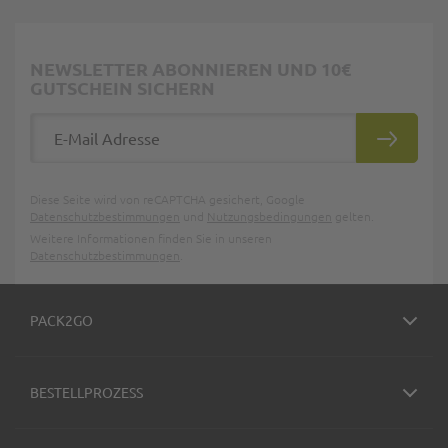
NEWSLETTER ABONNIEREN UND 10€
GUTSCHEIN SICHERN
E-Mail Adresse
ABONNIE
Diese Seite wird von reCAPTCHA gesichert, Google
Datenschutzbestimmungen
und
Nutzungsbedingungen
gelten.
Weitere Informationen finden Sie in unseren
Datenschutzbestimmungen
.
PACK2GO
BESTELLPROZESS