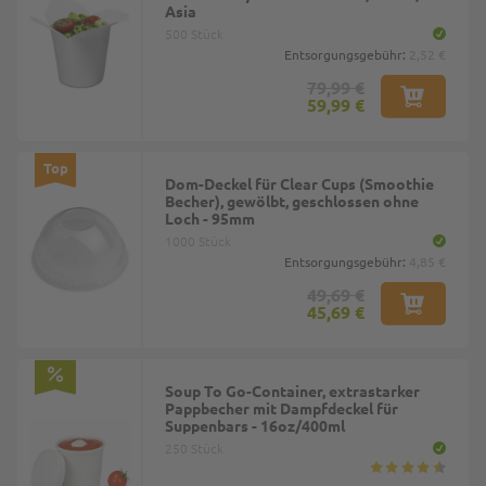
Asia
500 Stück
Entsorgungsgebühr:
2,52 €
79,99 €
59,99 €
Top
Dom-Deckel für Clear Cups (Smoothie
Becher), gewölbt, geschlossen ohne
Loch - 95mm
1000 Stück
Entsorgungsgebühr:
4,85 €
49,69 €
45,69 €
Soup To Go-Container, extrastarker
Pappbecher mit Dampfdeckel für
Suppenbars - 16oz/400ml
250 Stück