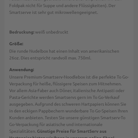
Foldpak nicht für Suppe und andere Flüssigkeiten). Der
Smartserve ist sehr gut mikrowellengeeignet.
Bedruckung:
weiß unbedruckt
Größe:
Die runde Nudelbox hat einen Inhalt von amerikanischen
26oz. Dies entspricht randvoll max. 750ml.
Anwendung:
Unsere Premium-Smartserv-Noodlebox ist die perfekte
To Go-
Verpackung für heiße, flüssigere Speisen zum Mitnehmen.
Vor allem Asia-Faber auch Döner, italienische Antipasti oder
Pasta-Gerichte werden Smartservs gern im To Go-Verkauf
ausgegeben. Aufgrund des schweren Hartpapiers können Sie
in den eckigen Pappbechern wunderbare To Go-Speisen Ihren
Kunden anbieten. Testen Sie unsere günstigen Smartserv-To
Go-Verpackung für asiatische und internationale
Spezialitäten.
Günstige Preise für SmartServ aus
Hartpapier bieten wir Ihnen in unserem online-Shop!