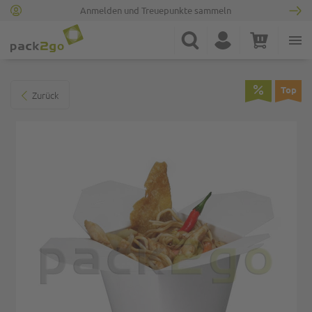
Anmelden und Treuepunkte sammeln
Zur Startseite
Suche
Konto
Warenkorb
Minicart
Zum Ende der Bildgalerie springen
Top
Zurück