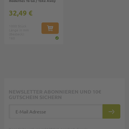
modernes To Go / Take Away
32,49 €
1000 Stück
Länge in mm
IN DEN WARENKORB
(Besteck):
160
NEWSLETTER ABONNIEREN UND 10€
GUTSCHEIN SICHERN
E-Mail Adresse
ABONNIE
Diese Seite wird von reCAPTCHA gesichert, Google