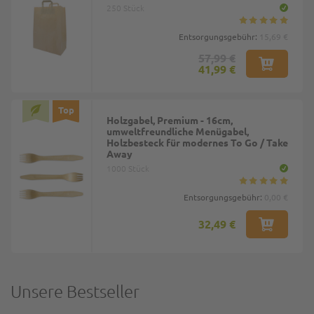
250 Stück
Entsorgungsgebühr:
15,69 €
57,99 €
41,99 €
Top
Holzgabel, Premium - 16cm,
umweltfreundliche Menügabel,
Holzbesteck für modernes To Go / Take
Away
1000 Stück
Entsorgungsgebühr:
0,00 €
32,49 €
Unsere Bestseller