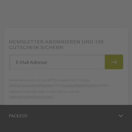
NEWSLETTER ABONNIEREN UND 10€
GUTSCHEIN SICHERN
E-Mail Adresse
ABONNIE
Diese Seite wird von reCAPTCHA gesichert, Google
Datenschutzbestimmungen
und
Nutzungsbedingungen
gelten.
Weitere Informationen finden Sie in unseren
Datenschutzbestimmungen
.
PACK2GO