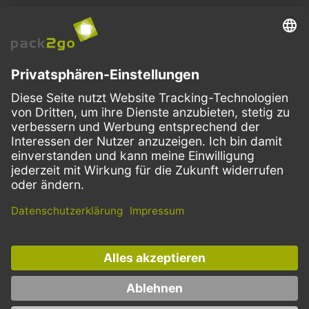
BESTELLPROZESS
SERVICE
ZAHLUNGSMETHODEN
VERSANDARTEN
Facebook
Instagram
LinkedIn