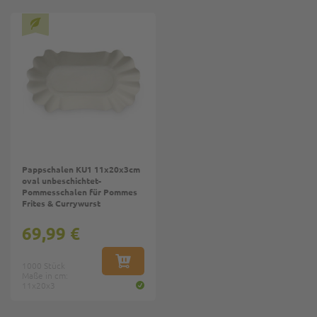
Pappschalen KU1 11x20x3cm
oval unbeschichtet-
Pommesschalen für Pommes
Frites & Currywurst
69,99 €
1000 Stück
IN DEN WARENKORB
Maße in cm:
11x20x3