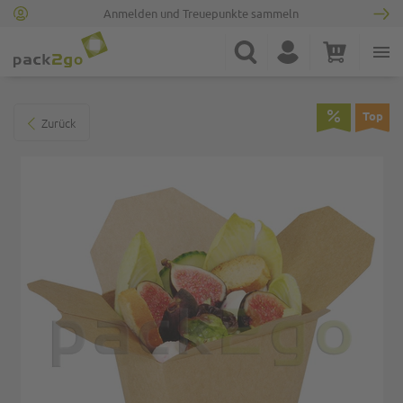
Anmelden und Treuepunkte sammeln
Zur Startseite
Suche
Konto
Warenkorb
Minicart
Zum Ende der Bildgalerie springen
Top
Zurück