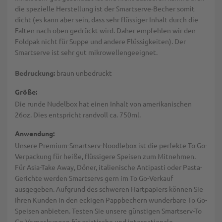
die spezielle Herstellung ist der Smartserve-Becher somit
dicht (es kann aber sein, dass sehr flüssiger Inhalt durch die
Falten nach oben gedrückt wird. Daher empfehlen wir den
Foldpak nicht für Suppe und andere Flüssigkeiten). Der
Smartserve ist sehr gut mikrowellengeeignet.
Bedruckung:
braun unbedruckt
Größe:
Die runde Nudelbox hat einen Inhalt von amerikanischen
26oz. Dies entspricht randvoll ca. 750ml.
Anwendung:
Unsere Premium-Smartserv-Noodlebox ist die perfekte To Go-
Verpackung für heiße, flüssigere Speisen zum Mitnehmen.
Für Asia-Take Away, Döner, italienische Antipasti oder Pasta-
Gerichte werden Smartservs gern im To Go-Verkauf
ausgegeben. Aufgrund des schweren Hartpapiers können Sie
Ihren Kunden in den eckigen Pappbechern wunderbare To Go-
Speisen anbieten. Testen Sie unsere günstigen Smartserv-To
Go-Verpackungen für asiatische und internationale