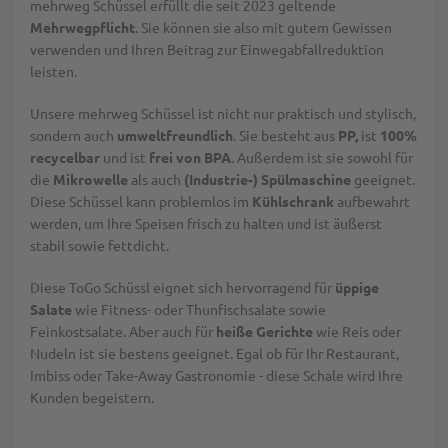
mehrweg Schüssel erfüllt die seit 2023 geltende
Mehrwegpflicht
. Sie können sie also mit gutem Gewissen
verwenden und Ihren Beitrag zur Einwegabfallreduktion
leisten.
Unsere mehrweg Schüssel ist nicht nur praktisch und stylisch,
sondern auch
umweltfreundlich
. Sie besteht aus
PP,
ist
100%
recycelbar
und ist
frei von BPA
. Außerdem ist sie sowohl für
die
Mikrowelle
als auch
(Industrie-) Spülmaschine
geeignet.
Diese Schüssel kann problemlos im
Kühlschrank
aufbewahrt
werden, um Ihre Speisen frisch zu halten und ist äußerst
stabil sowie fettdicht.
Diese ToGo Schüssl eignet sich hervorragend für
üppige
Salate
wie Fitness- oder Thunfischsalate sowie
Feinkostsalate. Aber auch für
heiße Gerichte
wie Reis oder
Nudeln ist sie bestens geeignet. Egal ob für Ihr Restaurant,
Imbiss oder Take-Away Gastronomie - diese Schale wird Ihre
Kunden begeistern.