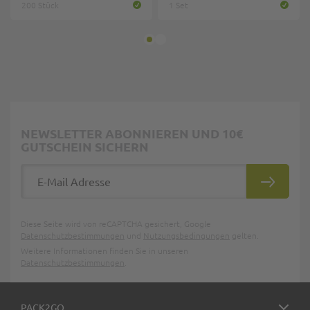
200 Stück
1 Set
NEWSLETTER ABONNIEREN UND 10€
GUTSCHEIN SICHERN
E-Mail Adresse
ABONNIE
Diese Seite wird von reCAPTCHA gesichert, Google
Datenschutzbestimmungen
und
Nutzungsbedingungen
gelten.
Weitere Informationen finden Sie in unseren
Datenschutzbestimmungen
.
PACK2GO