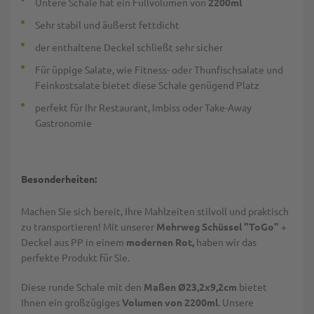
Untere Schale hat ein Füllvolumen von
2200ml
Sehr stabil und äußerst fettdicht
der enthaltene Deckel schließt sehr sicher
Für üppige Salate, wie Fitness- oder Thunfischsalate und
Feinkostsalate bietet diese Schale genügend Platz
perfekt für Ihr Restaurant, Imbiss oder Take-Away
Gastronomie
Besonderheiten:
Machen Sie sich bereit, Ihre Mahlzeiten stilvoll und praktisch
zu transportieren! Mit unserer
Mehrweg Schüssel "ToGo"
+
Deckel aus PP in einem
modernen Rot,
haben wir das
perfekte Produkt für Sie.
Diese runde Schale mit den
Maßen Ø23,2x9,2cm
bietet
Ihnen ein großzügiges
Volumen von 2200ml
. Unsere