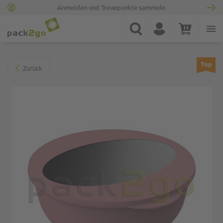
Anmelden und Treuepunkte sammeln
Zur Startseite
Suche
Konto
Warenkorb
Minicart
Zum Ende der Bildgalerie springen
Top
Zurück