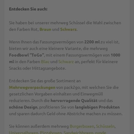
Entdecken Sie auch:
Sie haben bei unserer mehrweg Schüssel die Wahl zwischen
den Farben Rot,
Braun
und
Schwarz
.
Wenn Ihnen das Fassungsvermögen von
2200 ml
zu viel ist,
bieten wir auch eine kleinere Variante, die mehrweg
Foodbowl “ToGo”
, mit einem Fassungsvermögen von
1000
ml
in den Farben
Blau
und
Schwarz
an, perfekt für kleinere
Snacks oder Mittagsangebote.
Entdecken Sie das große Sortiment an
Mehrwegverpackungen
von pack2go, mit welchen Sie die
gesetzlichen Vorgaben einhalten und Einwegmüll
reduzieren. Durch die
hervorragende Qualität
und das
schöne Design
, profitieren Sie von
langlebigen Produkten
und sparen dadurch Geld ohne Abstriche machen zu müssen.
Sie können außerdem mehrweg
Burgerboxen
,
Schüsseln
,
Universalboxen
,
Pizzaboxen,
Sandwichboxen,
runde