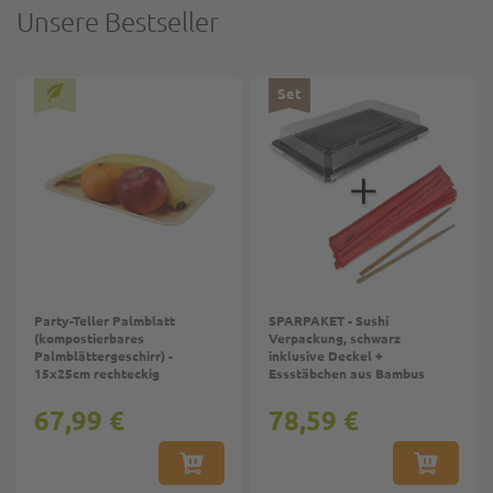
Unsere Bestseller
Set
Party-Teller Palmblatt
SPARPAKET - Sushi
(kompostierbares
Verpackung, schwarz
Palmblättergeschirr) -
inklusive Deckel +
15x25cm rechteckig
Essstäbchen aus Bambus
67,99 €
78,59 €
IN DEN WARENKORB
IN DEN W