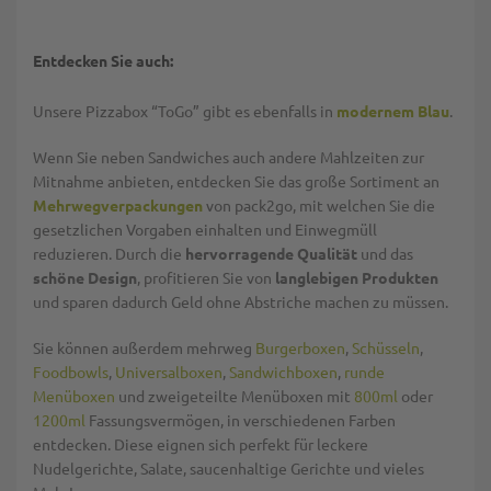
Entdecken Sie auch:
Unsere Pizzabox “ToGo” gibt es ebenfalls in
modernem Blau
.
Wenn Sie neben Sandwiches auch andere Mahlzeiten zur
Mitnahme anbieten, entdecken Sie das große Sortiment an
Mehrwegverpackungen
von pack2go, mit welchen Sie die
gesetzlichen Vorgaben einhalten und Einwegmüll
reduzieren. Durch die
hervorragende Qualität
und das
schöne Design
, profitieren Sie von
langlebigen Produkten
und sparen dadurch Geld ohne Abstriche machen zu müssen.
Sie können außerdem mehrweg
Burgerboxen
,
Schüsseln
,
Foodbowls
,
Universalboxen
,
Sandwichboxen
,
runde
Menüboxen
und zweigeteilte Menüboxen mit
800ml
oder
1200ml
Fassungsvermögen, in verschiedenen Farben
entdecken. Diese eignen sich perfekt für leckere
Nudelgerichte, Salate, saucenhaltige Gerichte und vieles