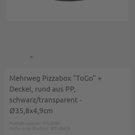
Zum Anfang der Bildgalerie springen
Mehrweg Pizzabox "ToGo" +
Deckel, rund aus PP,
schwarz/transparent -
Ø35,8x4,9cm
Produktnummer
P2G8587
Maße in cm (Karton)
Ø35,8x4,9