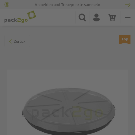
Anmelden und Treuepunkte sammeln
Zur Startseite
Suche
Konto
Warenkorb
Minicart
Zum Ende der Bildgalerie springen
Top
Zurück