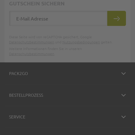
GUTSCHEIN SICHERN
E-Mail Adresse
ABONNIE
Diese Seite wird von reCAPTCHA gesichert, Google
Datenschutzbestimmungen
und
Nutzungsbedingungen
gelten.
Weitere Informationen finden Sie in unseren
Datenschutzbestimmungen
.
PACK2GO
BESTELLPROZESS
SERVICE