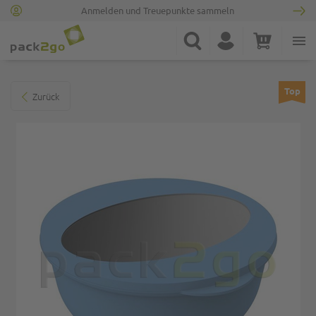
Anmelden und Treuepunkte sammeln
Zur Startseite
Suche
Konto
Warenkorb
Minicart
Zum Ende der Bildgalerie springen
Top
Zurück