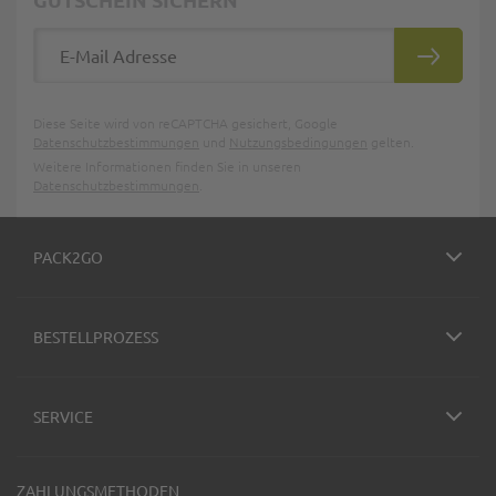
E-Mail Adresse
ABONNIE
Diese Seite wird von reCAPTCHA gesichert, Google
Datenschutzbestimmungen
und
Nutzungsbedingungen
gelten.
Weitere Informationen finden Sie in unseren
Datenschutzbestimmungen
.
PACK2GO
BESTELLPROZESS
SERVICE
ZAHLUNGSMETHODEN