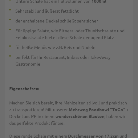
Untere Schale hat ein Füllvolumen von
1000ml
Sehr stabil und äußerst fettdicht
der enthaltene Deckel schließt sehr sicher
Für üppige Salate, wie Fitness- oder Thunfischsalate und
Feinkostsalate bietet diese Schale genügend Platz
für heiße Menüs wie z.B. Reis und Nudeln
perfekt für Ihr Restaurant, Imbiss oder Take-Away
Gastronomie
Eigenschaften:
Machen Sie sich bereit, Ihre Mahlzeiten stilvoll und praktisch
zu transportieren! Mit unserer
Mehrweg Foodbowl "ToGo"
+
Deckel aus PP in einem
wunderschönen Blauton
, haben wir
das perfekte Produkt für Sie.
Diese runde Schale mit einem
Durchmesser von 17,2cm
und