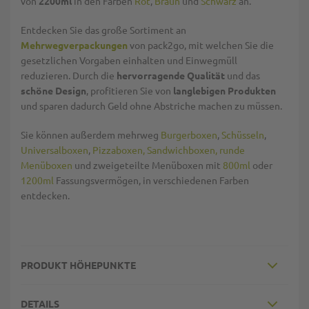
von
2200ml
in den Farben
Rot
,
Braun
und
Schwarz
an.
Entdecken Sie das große Sortiment an
Mehrwegverpackungen
von pack2go, mit welchen Sie die
gesetzlichen Vorgaben einhalten und Einwegmüll
reduzieren. Durch die
hervorragende Qualität
und das
schöne Design
, profitieren Sie von
langlebigen Produkten
und sparen dadurch Geld ohne Abstriche machen zu müssen.
Sie können außerdem mehrweg
Burgerboxen
,
Schüsseln
,
Universalboxen
,
Pizzaboxen,
Sandwichboxen,
runde
Menüboxen
und zweigeteilte Menüboxen mit
800ml
oder
1200ml
Fassungsvermögen, in verschiedenen Farben
entdecken.
PRODUKT HÖHEPUNKTE
DETAILS