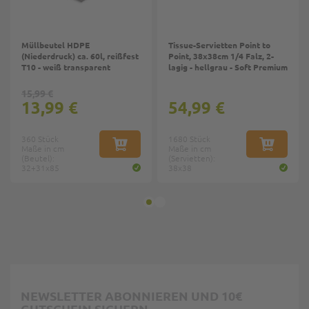
Müllbeutel HDPE
Tissue-Servietten Point to
(Niederdruck) ca. 60l, reißfest
Point, 38x38cm 1/4 Falz, 2-
T10 - weiß transparent
lagig - hellgrau - Soft Premium
15,99 €
13,99 €
54,99 €
360 Stück
1680 Stück
Maße in cm
IN DEN WARENKORB
Maße in cm
IN DEN W
(Beutel):
(Servietten):
32+31x85
38x38
NEWSLETTER ABONNIEREN UND 10€
GUTSCHEIN SICHERN