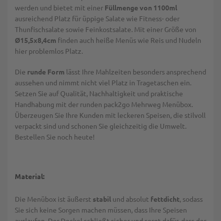
werden und bietet mit einer
Füllmenge von 1100ml
ausreichend Platz für üppige Salate wie Fitness- oder
Thunfischsalate sowie Feinkostsalate. Mit einer Größe von
Ø15,5x8,4cm
finden auch heiße Menüs wie Reis und Nudeln
hier problemlos Platz.
Die
runde Form
lässt Ihre Mahlzeiten besonders ansprechend
aussehen und nimmt nicht viel Platz in Tragetaschen ein.
Setzen Sie auf Qualität, Nachhaltigkeit und praktische
Handhabung mit der runden pack2go Mehrweg Menübox.
Überzeugen Sie Ihre Kunden mit leckeren Speisen, die stilvoll
verpackt sind und schonen Sie gleichzeitig die Umwelt.
Bestellen Sie noch heute!
Material:
Die Menübox ist äußerst
stabil
und absolut
fettdicht
, sodass
Sie sich keine Sorgen machen müssen, dass Ihre Speisen
auslaufen. Der Deckel schließt sicher und sorgt dafür, dass der