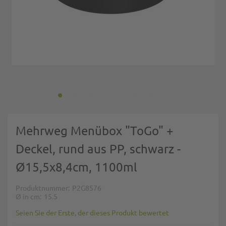
Zum Anfang der Bildgalerie springen
Mehrweg Menübox "ToGo" +
Deckel, rund aus PP, schwarz -
Ø15,5x8,4cm, 1100ml
Produktnummer
P2G8576
Ø in cm
15.5
Seien Sie der Erste, der dieses Produkt bewertet