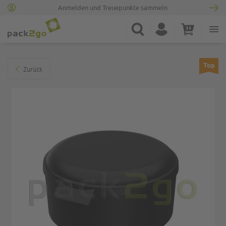
Anmelden und Treuepunkte sammeln
Zur Startseite
Suche
Konto
Warenkorb
Minicart
Zum Ende der Bildgalerie springen
Top
Zurück