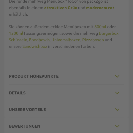
Die runde mehrweg Menübox “ToGo” von pack2go ist
ebenfalls in einem
attraktiven Grün
und
modernem rot
erhältlich.
Sie können außerdem eckige Menüboxen mit
800ml
oder
1200ml
Fassungsvermögen, sowie die mehrweg
Burgerbox
,
Schüsseln
,
Foodbowls
,
Universalboxen
,
Pizzaboxen
und
unsere
Sandwichbox
in verschiedenen Farben.
PRODUKT HÖHEPUNKTE
DETAILS
UNSERE VORTEILE
BEWERTUNGEN