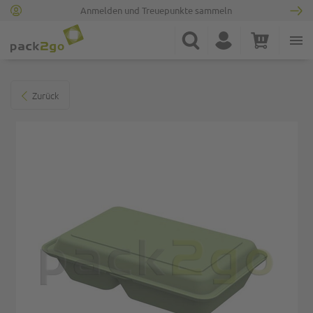
Anmelden und Treuepunkte sammeln
Zur Startseite
Suche
Konto
Warenkorb
Minicart
Zum Ende der Bildgalerie springen
Zurück