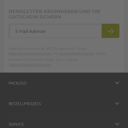
NEWSLETTER ABONNIEREN UND 10€
GUTSCHEIN SICHERN
E-Mail Adresse
ABONNIE
Diese Seite wird von reCAPTCHA gesichert, Google
Datenschutzbestimmungen
und
Nutzungsbedingungen
gelten.
Weitere Informationen finden Sie in unseren
Datenschutzbestimmungen
.
PACK2GO
BESTELLPROZESS
SERVICE