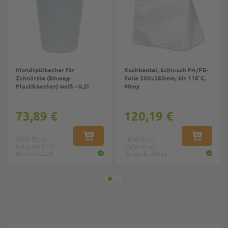
Mundspülbecher für
Kochbeutel, Schlauch PA/PE-
Zahnärzte (Einweg-
Folie 200x250mm, bis 115°C,
Plastikbecher) weiß - 0,2l
90my
73,89 €
120,19 €
3000 Stück
IN DEN WARENKORB
1000 Stück
IN DEN W
Volumen in ml
Maße in cm
(Becher): 200
(Beutel): 20x25