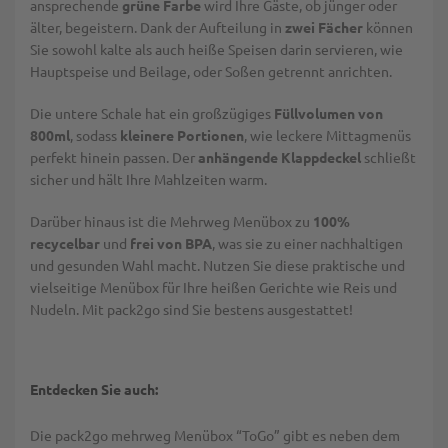
ansprechende
grüne Farbe
wird Ihre Gäste, ob jünger oder
älter, begeistern. Dank der Aufteilung in
zwei Fächer
können
Sie sowohl kalte als auch heiße Speisen darin servieren, wie
Hauptspeise und Beilage, oder Soßen getrennt anrichten.
Die untere Schale hat ein großzügiges
Füllvolumen von
800ml
, sodass
kleinere Portionen
, wie leckere Mittagmenüs
perfekt hinein passen. Der
anhängende Klappdeckel
schließt
sicher und hält Ihre Mahlzeiten warm.
Darüber hinaus ist die Mehrweg Menübox zu
100%
recycelbar
und
frei von BPA
, was sie zu einer nachhaltigen
und gesunden Wahl macht. Nutzen Sie diese praktische und
vielseitige Menübox für Ihre heißen Gerichte wie Reis und
Nudeln. Mit pack2go sind Sie bestens ausgestattet!
Entdecken Sie auch:
Die pack2go mehrweg Menübox “ToGo” gibt es neben dem