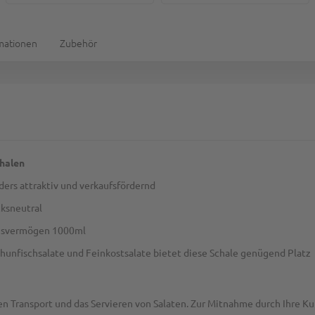
rmationen
Zubehör
chalen
ders attraktiv und verkaufsfördernd
ksneutral
gsvermögen 1000ml
r Thunfischsalate und Feinkostsalate bietet diese Schale genügend Platz
den Transport und das Servieren von Salaten. Zur Mitnahme durch Ihre K