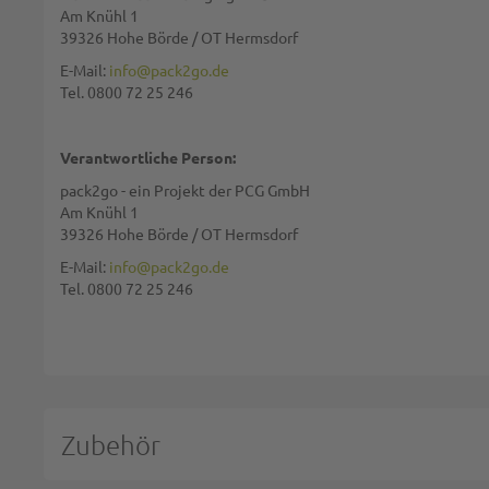
Zusammenfassung:
Am Knühl 1
39326 Hohe Börde / OT Hermsdorf
E-Mail:
info@pack2go.de
Tel. 0800 72 25 246
Bewertung:
Verantwortliche Person:
pack2go - ein Projekt der PCG GmbH
Am Knühl 1
39326 Hohe Börde / OT Hermsdorf
Diese Seite wird von reCAPTCHA gesichert, Google
Datenschutzbestim
E-Mail:
info@pack2go.de
Tel. 0800 72 25 246
BEWERTUNG ABSCHICKEN
Zubehör