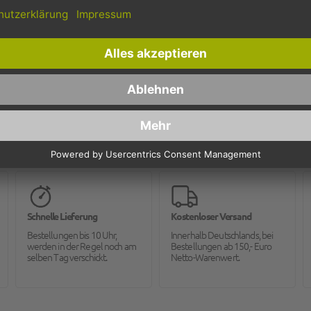
rund
unbedruckt
1000
Schnelle Lieferung
Kostenloser Versand
Bestellungen bis 10 Uhr,
Innerhalb Deutschlands, bei
werden in der Regel noch am
Bestellungen ab 150,- Euro
selben Tag verschickt.
Netto-Warenwert.