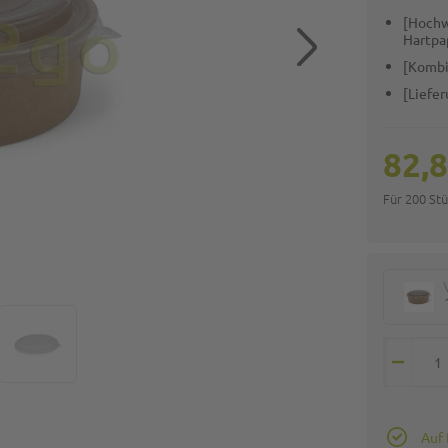
[Hochw
Hartpa
[Kombi
[Liefe
82,8
Für 200 St
Auf