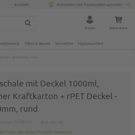
Kontakt
Anmelden und Treuepunkte sammeln
SUCHE
Suche schließen
Konto
Warenkorb
Minicart
nwegbesteck
Tüten & Beutel
Servietten
Hygieneartikel
 Deckel - Ø180mm, rund
tschale mit Deckel 1000ml,
ner Kraftkarton + rPET Deckel -
mm, rund
ummer
P2G8713
Ø in cm
18
der Erste, der dieses Produkt bewertet