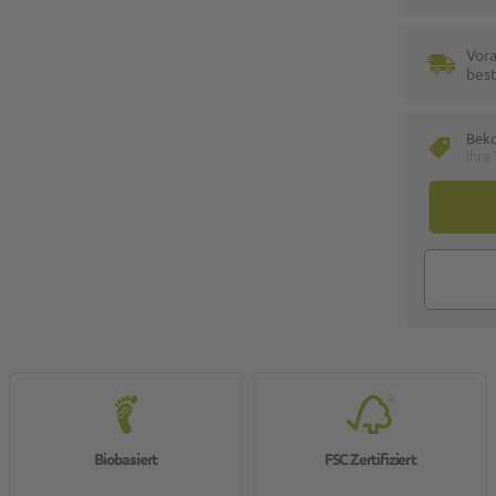
Vora
best
Bek
Ihre
Biobasiert
FSC Zertifiziert