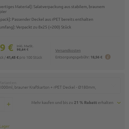
ertiges Material]: Salatverpackung aus stabilem, braunem
pier
pack]: Passender Deckel aus rPET bereits enthalten
rumfang]: Verpackt zu 8x25 (=200) Stück
9 €
98,64 €
Versandkosten
ück
/
pro 100 Stück
Entsorgungsgebühr:
18,56 €
41,45 €
Varianten
1000ml, brauner Kraftkarton + rPET Deckel - Ø180mm,
Mehr kaufen und bis zu
21 % Rabatt
erhalten
 Lager