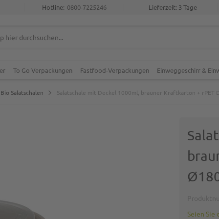
Hotline:
0800-7225246
Lieferzeit: 3 Tage
er
To Go Verpackungen
Fastfood-Verpackungen
Einweggeschirr & Ei
Bio Salatschalen
Salatschale mit Deckel 1000ml, brauner Kraftkarton + rPET
Sala
brau
Ø180
Produktn
Seien Sie 