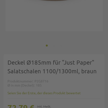
Zum Anfang der Bildgalerie springen
Deckel Ø185mm für "Just Paper"
Salatschalen 1100/1300ml, braun
Produktnummer
P2G8716
Ø in mm (Deckel)
185
Seien Sie der Erste, der dieses Produkt bewertet
72,79 €