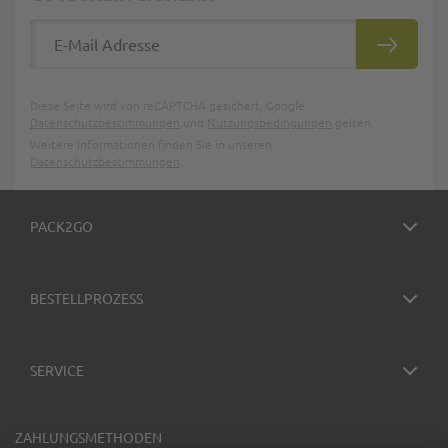
E-Mail Adresse
ABONNIE
Diese Seite wird von reCAPTCHA gesichert, Google
Datenschutzbestimmungen
und
Nutzungsbedingungen
gelten.
Weitere Informationen finden Sie in unseren
Datenschutzbestimmungen
.
PACK2GO
BESTELLPROZESS
SERVICE
ZAHLUNGSMETHODEN