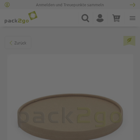
Anmelden und Treuepunkte sammeln
Zur Startseite
Suche
Konto
Warenkorb
Minicart
Zum Ende der Bildgalerie springen
Zurück