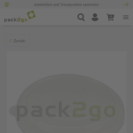
Anmelden und Treuepunkte sammeln
Zur Startseite
Suche
Konto
Warenkorb
Minicart
Zum Ende der Bildgalerie springen
Zurück