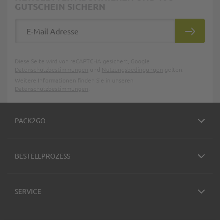
GUTSCHEIN SICHERN
E-Mail Adresse
ABONNIE
Diese Seite wird von reCAPTCHA gesichert, Google
Datenschutzbestimmungen
und
Nutzungsbedingungen
gelten.
Weitere Informationen finden Sie in unseren
Datenschutzbestimmungen
.
PACK2GO
BESTELLPROZESS
SERVICE