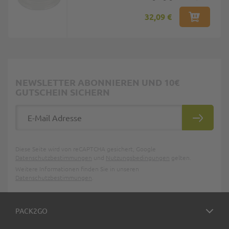
32,09 €
NEWSLETTER ABONNIEREN UND 10€
GUTSCHEIN SICHERN
E-Mail Adresse
ABONNIE
Diese Seite wird von reCAPTCHA gesichert, Google
Datenschutzbestimmungen
und
Nutzungsbedingungen
gelten.
Weitere Informationen finden Sie in unseren
Datenschutzbestimmungen
.
PACK2GO