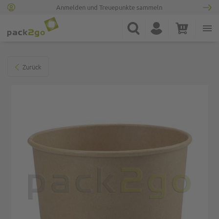
Anmelden und Treuepunkte sammeln
Zur Startseite
Suche
Konto
Warenkorb
Minicart
Zum Ende der Bildgalerie springen
Zurück