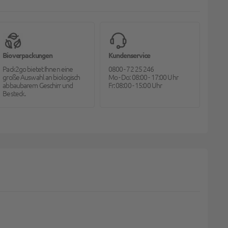
Bioverpackungen
Kundenservice
Pack2go bietet Ihnen eine
0800 - 72 25 246
große Auswahl an biologisch
Mo - Do: 08:00 - 17:00 Uhr
abbaubarem Geschirr und
Fr: 08:00 - 15:00 Uhr
Besteck.