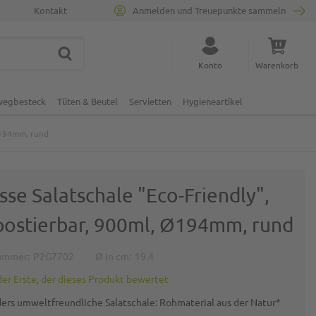
Kontakt
Anmelden und Treuepunkte sammeln
SUCHE
Suche schließen
Konto
Warenkorb
Minicart
nwegbesteck
Tüten & Beutel
Servietten
Hygieneartikel
Ø194mm, rund
se Salatschale "Eco-Friendly",
ostierbar, 900ml, Ø194mm, rund
ummer
P2G7702
Ø in cm
19.4
der Erste, der dieses Produkt bewertet
ers umweltfreundliche Salatschale: Rohmaterial aus der Natur*