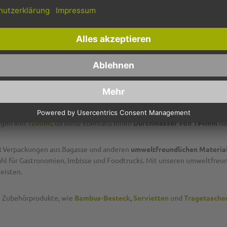
erial kann selbstverständlich kompostiert werden.
Somit ist es in doppe
nnovativ: Die langfaserigen Fasern des Zuckerrohrs eignen sich besonde
tät und machen das Produkt feuchtigkeitsfest und auslaufsicher. Zudem
höner, natürlicher Optik!
mögen von
1200ml
, da diese ebenfalls einen
Durchmesser von 194mm
ha
:
Verpackungen aus Bagasse und anderen
umweltfreundlichen Materia
ahl für Gastronomien, Imbisse und Foodtrucks. Mit unseren umweltfreund
eisten.
ch Zubehörprodukte, wie
Bambus-Besteck
,
Servietten
und
Tragetasche