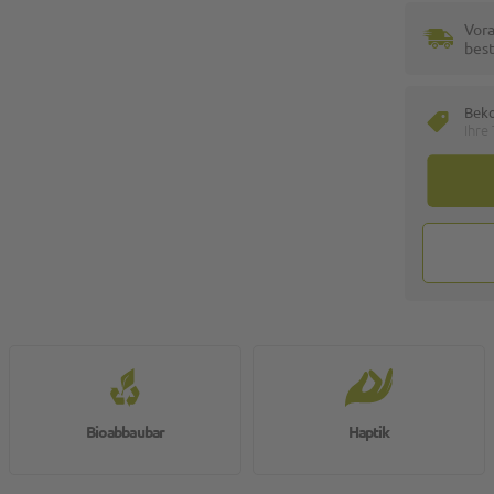
Vora
best
Bek
Ihre
Bioabbaubar
Haptik