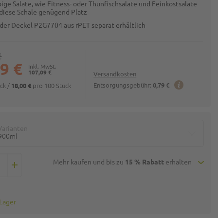
ige Salate, wie Fitness- oder Thunfischsalate und Feinkostsalate
 diese Schale genügend Platz
der Deckel P2G7704 aus rPET separat erhältlich
€
9 €
107,09 €
Versandkosten
ück
/
pro 100 Stück
Entsorgungsgebühr:
0,79 €
18,00 €
Varianten
900ml
Mehr kaufen und bis zu
15 % Rabatt
erhalten
 Lager