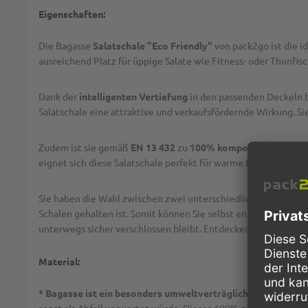
Eigenschaften:
Die Bagasse
Salatschale "Eco Friendly"
von pack2go ist die i
ausreichend Platz für üppige Salate wie Fitness- oder Thunfis
Dank der
intelligenten Vertiefung
in den passenden Deckeln bl
Salatschale eine attraktive und verkaufsfördernde Wirkung. Sie
Zudem ist sie gemäß
EN 13 432
zu
100% kompostierbar
und s
eignet sich diese Salatschale perfekt für warme Inhalte.
Sie haben die Wahl zwischen zwei unterschiedlichen
Deckeln
Schalen gehalten ist. Somit können Sie selbst entscheiden, we
unterwegs sicher verschlossen bleibt. Entdecken Sie mit der 
Material:
* Bagasse ist ein besonders umweltverträglicher Rohstoff
,