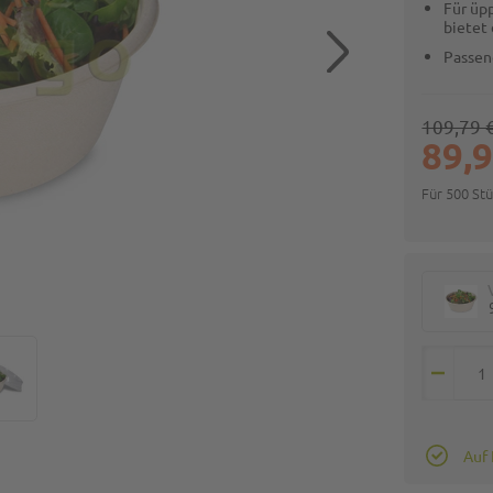
Für üpp
bietet
Passen
109,79 
89,9
Für 500 St
Auf