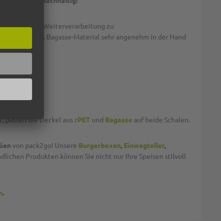
lter Hinsicht nachhaltig!
rs gut für die Weiterverarbeitung zu
 fühlt sich das Bagasse-Material sehr angenehm in der Hand
t, passen die Deckel aus
rPET
und
Bagasse
auf beide Schalen.
lien
von pack2go! Unsere
Burgerboxen
,
Einwegteller
,
lichen Produkten können Sie nicht nur Ihre Speisen stilvoll
n
.