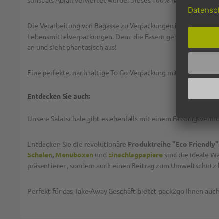
sonst als Abfall verwertet würde. Dieses 100% natürliche Mat
Die Verarbeitung von Bagasse zu Verpackungen ist besonders i
Lebensmittelverpackungen. Denn die Fasern geben viel Stabili
an und sieht phantasisch aus!
Eine perfekte, nachhaltige To Go-Verpackung mit auffallend sc
Entdecken Sie auch:
Unsere Salatschale gibt es ebenfalls mit einem Fassungsver
Entdecken Sie die revolutionäre
Produktreihe "Eco Friendly"
Schalen
,
Menüboxen
und
Einschlagpapiere
sind die ideale W
präsentieren, sondern auch einen Beitrag zum Umweltschutz l
Perfekt für das Take-Away Geschäft bietet pack2go Ihnen au