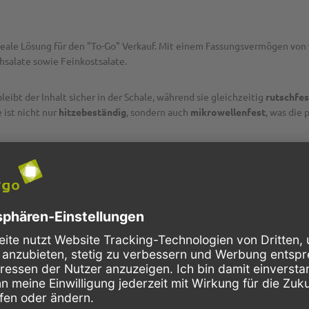
deale Lösung für den "To-Go" Verkauf. Mit einem Fassungsvermögen von
chsalate sowie Feinkostsalate.
eibt der Inhalt sicher in der Schale, während sie gleichzeitig
rutschfes
 ist nicht nur
hitzebeständig
, sondern auch
mikrowellenfest
, was die
tellt somit einen
umweltfreundlichen
Ersatz für Plastikbehälter und A
für diese Schale: eine Variante aus
transparentem rPET
und eine aus
B
lcher Deckel besser zu Ihrem Geschäft passt. Beide Deckel ergänzen die 
pack2go Salatschale "Eco Friendly" eine besonders umweltfreundliche un
 der bei der Gewinnung von Zuckerrohr als "Beiprodukt" abfällt und bei