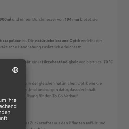
900ml
und einem Durchmesser von
194 mm
bietet sie
t stapelbar
ist. Die
natürliche braune Optik
verleiht der
 praktische Handhabung zusätzlich erleichtert.
luschalen dar. Mit einer
Hitzebeständigkeit
von bis zu ca.
70 °C
agasse
, welche in der gleichen natürlichen Optik wie die
Salatschale optimal und sorgen dafür, dass der Inhalt
d vielseitige Lösung für den To-Go-Verkauf.
m Auspressen des Zuckersaftes aus den Pflanzen anfällt und