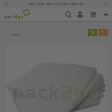
Anmelden und Treuepunkte sammeln
Zur Startseite
Suche
Konto
Warenkorb
Minicart
Zum Ende der Bildgalerie springen
Top
Zurück