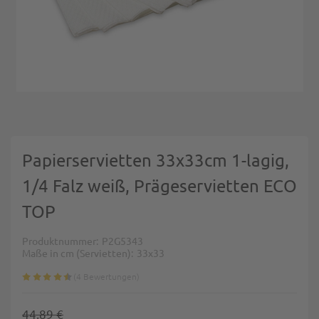
Zum Anfang der Bildgalerie springen
Papierservietten 33x33cm 1-lagig,
1/4 Falz weiß, Prägeservietten ECO
TOP
Produktnummer
P2G5343
Maße in cm (Servietten)
33x33
4
Bewertungen
44,89 €