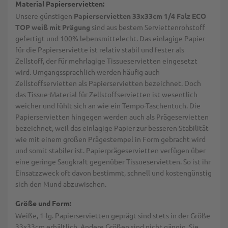
Material Papierservietten:
Unsere günstigen
Papierservietten 33x33cm 1/4 Falz ECO
TOP weiß mit Prägung
sind aus bestem Serviettenrohstoff
gefertigt und 100% lebensmittelecht. Das einlagige Papier
für die Papierserviette ist relativ stabil und fester als
Zellstoff, der für mehrlagige Tissueservietten eingesetzt
wird. Umgangssprachlich werden häufig auch
Zellstoffservietten als Papierservietten bezeichnet. Doch
das Tissue-Material für Zellstoffservietten ist wesentlich
weicher und fühlt sich an wie ein Tempo-Taschentuch. Die
Papierservietten hingegen werden auch als Prägeservietten
bezeichnet, weil das einlagige Papier zur besseren Stabilität
wie mit einem großen Prägestempel in Form gebracht wird
und somit stabiler ist. Papierprägeservietten verfügen über
eine geringe Saugkraft gegenüber Tissueservietten. So ist ihr
Einsatzzweck oft davon bestimmt, schnell und kostengünstig
sich den Mund abzuwischen.
Größe und Form:
Weiße, 1-lg. Papierservietten geprägt sind stets in der Größe
33x33cm erhältlich. Andere Größen sind nicht gängig. Sie