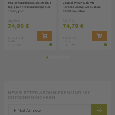
Papierhandtücher, Zickzack, 1-
Spezial Wischtuch mit
lagig (Z-Falz-Handtuchpapier)
Farbcodierung W8 System
"Eco", grün
30x38cm - blau
26,99 €
80,03 €
24,99 €
74,79 €
5000 Stück
IN DEN WARENKORB
320 Stück
IN DEN W
Maße:
Maße:
25x23cm
30x38cm
NEWSLETTER ABONNIEREN UND 10€
GUTSCHEIN SICHERN
E-Mail Adresse
ABONNIE