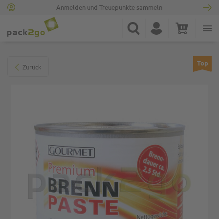
Anmelden und Treuepunkte sammeln
Zur Startseite
Suche
Konto
Warenkorb
Minicart
Zum Ende der Bildgalerie springen
Top
Zurück