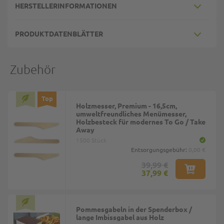
HERSTELLERINFORMATIONEN
PRODUKTDATENBLÄTTER
Zubehör
Top
Holzmesser, Premium - 16,5cm,
umweltfreundliches Menümesser,
Holzbesteck für modernes To Go / Take
Away
1500 Stück
Entsorgungsgebühr:
0,00 €
39,99 €
37,99 €
Pommesgabeln in der Spenderbox /
lange Imbissgabel aus Holz