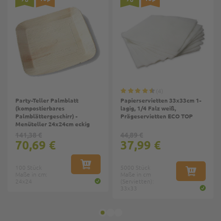
4
Party-Teller Palmblatt
Papierservietten 33x33cm 1-
(kompostierbares
lagig, 1/4 Falz weiß,
Palmblättergeschirr) -
Prägeservietten ECO TOP
Menüteller 24x24cm eckig
141,38 €
44,89 €
70,69 €
37,99 €
100 Stück
IN DEN WARENKORB
5000 Stück
Maße in cm:
Maße in cm
IN DEN W
24x24
(Servietten):
33x33