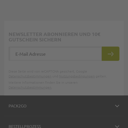
NEWSLETTER ABONNIEREN UND 10€
GUTSCHEIN SICHERN
E-Mail Adresse
ABONNIE
Diese Seite wird von reCAPTCHA gesichert, Google
Datenschutzbestimmungen
und
Nutzungsbedingungen
gelten.
Weitere Informationen finden Sie in unseren
Datenschutzbestimmungen
.
PACK2GO
BESTELLPROZESS