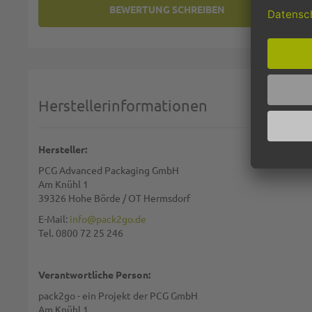
BEWERTUNG SCHREIBEN
SIE BEWERTEN:
GABEL, PLASTIKGABEL, MEHRW
Deine Bewertung:
1 star
2 stars
3 stars
4 stars
5 stars
Machen Sie Ihre Bewertung
Herstellerinformationen
Name:
Hersteller:
PCG Advanced Packaging GmbH
Zusammenfassung:
Am Knühl 1
39326 Hohe Börde / OT Hermsdorf
E-Mail:
info@pack2go.de
Tel. 0800 72 25 246
Bewertung:
Verantwortliche Person:
pack2go - ein Projekt der PCG GmbH
Am Knühl 1