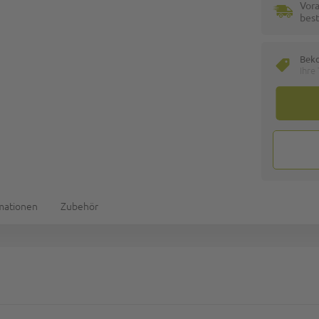
Vora
best
Bek
Ihre
rmationen
Zubehör