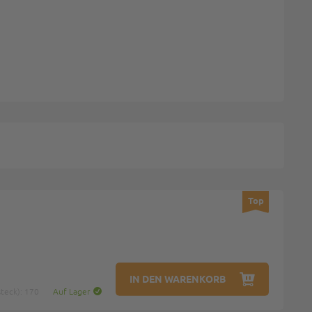
Top
IN DEN WARENKORB
teck): 170
Auf Lager