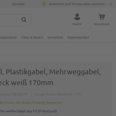
Kontakt
Anmelden und Treuepunkte sammeln
SUCHE
Suche schließen
Konto
Warenkorb
Minicart
nwegbesteck
Tüten & Beutel
Servietten
Hygieneartikel
l, Plastikgabel, Mehrweggabel,
eck weiß 170mm
ummer
P2G6176
Länge in mm (Besteck)
170
der Erste, der dieses Produkt bewertet
che weiße Gabel aus PS (Polystyrol)