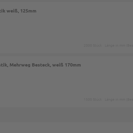
stik weiß, 125mm
2000 Stück
Länge in mm (Bes
lastik, Mehrweg Besteck, weiß 170mm
1500 Stück
Länge in mm (Bes