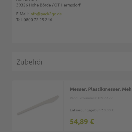
39326 Hohe Börde / OT Hermsdorf
Diese Seite wird von reCAPTCHA gesichert, Google
Datenschutzbestim
E-Mail:
info@pack2go.de
Tel. 0800 72 25 246
BEWERTUNG ABSCHICKEN
Zubehör
Messer, Plastikmesser, Me
Produktnummer:
P2G6177
Entsorgungsgebühr:
0,00 €
54,89 €