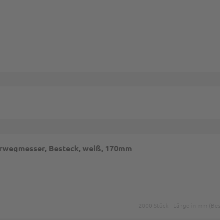
mungen
und
Nutzungsbedingungen
gelten.
hrwegmesser, Besteck, weiß, 170mm
2000 Stück
Länge in mm (Bes