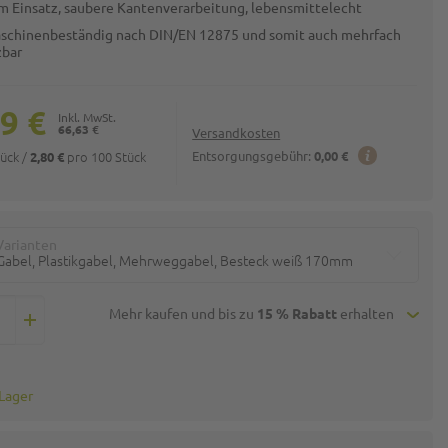
 im Einsatz, saubere Kantenverarbeitung, lebensmittelecht
schinenbeständig nach DIN/EN 12875 und somit auch mehrfach
zbar
9 €
66,63 €
Versandkosten
tück
/
pro 100 Stück
Entsorgungsgebühr:
0,00 €
2,80 €
Varianten
Gabel, Plastikgabel, Mehrweggabel, Besteck weiß 170mm
Mehr kaufen und bis zu
15 % Rabatt
erhalten
 Lager