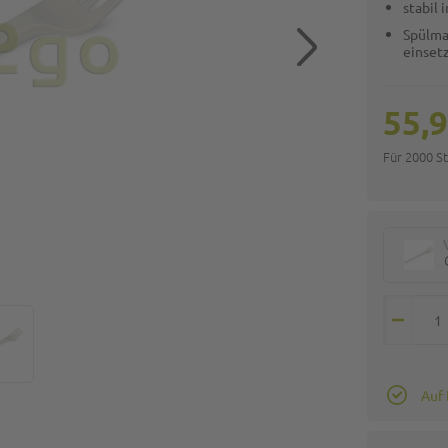
stabil
Spülma
einset
55,9
Für 2000 S
Auf