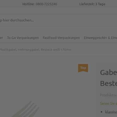
Hotline:
0800-7225246
Lieferzeit: 3 Tage
er
To Go Verpackungen
Fastfood-Verpackungen
Einweggeschirr & Ei
 Plastikgabel, Mehrweggabel, Besteck weiß 170mm
Top
Gabe
Best
Produktn
Seien Sie 
klassis