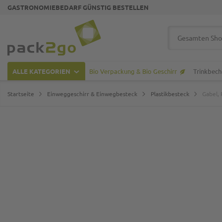
GASTRONOMIEBEDARF GÜNSTIG BESTELLEN
Zur Startseite
Suche
ALLE KATEGORIEN
Bio Verpackung & Bio Geschirr
Trinkbech
Startseite
Einweggeschirr & Einwegbesteck
Plastikbesteck
Gabel,
Zum Ende der Bildgalerie springen