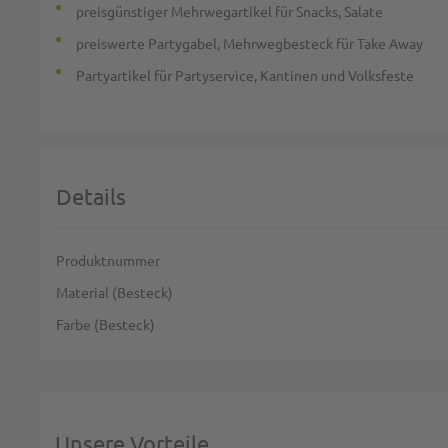
preisgünstiger Mehrwegartikel für Snacks, Salate
preiswerte Partygabel, Mehrwegbesteck für Take Away
Partyartikel für Partyservice, Kantinen und Volksfeste
Details
Weitere Informationen
Produktnummer
Material (Besteck)
Farbe (Besteck)
Unsere Vorteile