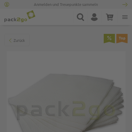
Anmelden und Treuepunkte sammeln
Zur Startseite
Suche
Konto
Warenkorb
Minicart
Zum Ende der Bildgalerie springen
Top
Zurück