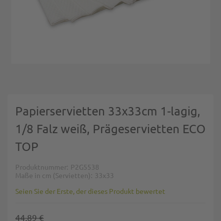
Zum Anfang der Bildgalerie springen
Papierservietten 33x33cm 1-lagig,
1/8 Falz weiß, Prägeservietten ECO
TOP
Produktnummer
P2G5538
Maße in cm (Servietten)
33x33
Seien Sie der Erste, der dieses Produkt bewertet
44,89 €