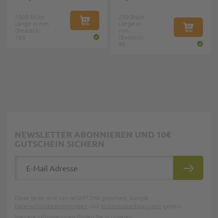
1000 Stück
250 Stück
Länge in mm
IN DEN WARENKORB
Länge in
(Besteck):
mm
IN DEN W
160
(Besteck):
90
NEWSLETTER ABONNIEREN UND 10€
GUTSCHEIN SICHERN
E-Mail Adresse
ABONNIE
Diese Seite wird von reCAPTCHA gesichert, Google
Datenschutzbestimmungen
und
Nutzungsbedingungen
gelten.
Weitere Informationen finden Sie in unseren