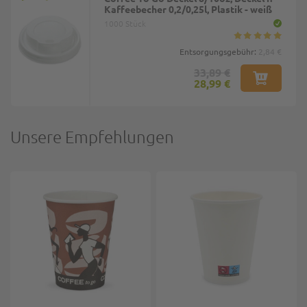
Kaffeebecher 0,2/0,25l, Plastik - weiß
1000 Stück
Entsorgungsgebühr:
2,84 €
33,89 €
28,99 €
Unsere Empfehlungen