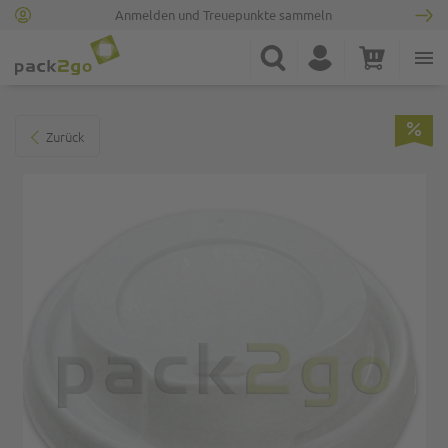
Anmelden und Treuepunkte sammeln
Zur Startseite
Suche
Konto
Warenkorb
Minicart
Zum Ende der Bildgalerie springen
Zurück