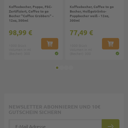
Kaffeebecher, Pappe, FSC-
Kaffeebecher, Coffee to go
Zertifiziert, Coffee to go
Becher, Heißgetränke-
Becher "Coffee Grabbers" -
Pappbecher weiß - 12oz,
12oz, 300ml
300ml
98,99 €
77,49 €
1000 Stück
IN DEN WARENKORB
1000 Stück
IN DEN W
Volumen in ml
Volumen in ml
(Becher): 300
(Becher): 300
NEWSLETTER ABONNIEREN UND 10€
GUTSCHEIN SICHERN
E-Mail Adresse