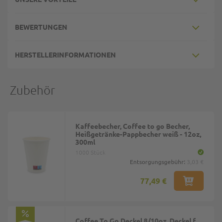
BEWERTUNGEN
HERSTELLERINFORMATIONEN
Zubehör
Kaffeebecher, Coffee to go Becher,
Heißgetränke-Pappbecher weiß - 12oz,
300ml
1000 Stück
Entsorgungsgebühr:
3,03 €
77,49 €
Coffee To Go Deckel 8/10oz, Deckel f.