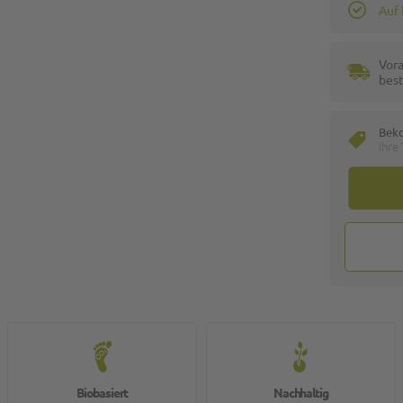
Auf
Vora
best
Bek
Ihre
Biobasiert
Nachhaltig