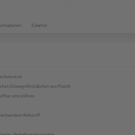
formationen
Zubehör
acksneutral
chen Einwegrührstäbchen aus Plastik
 Kaffee umzurühren
hwachsendem Rohstoff
eterias, Verkehrsgastronomie