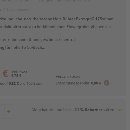
2
Bewertungen
freundliche, naturbelassene Holz-Rührer Extragroß 175x6mm
rodukt alternativ zu herkömmlichen Einwegrührstäbchen aus
hrer, unbehandelt und geschmacksneutral
ng für hohe To Go-Bech...
 €
9,75 €
Versandkosten
tück
/
pro 100 Stück
Entsorgungsgebühr:
0,00 €
0,82 €
Mehr kaufen und bis zu
21 % Rabatt
erhalten