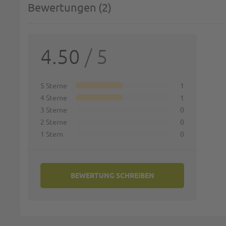
Bewertungen
2
SIE 
4.50
/ 5
Deine 
1 st
5 Sterne
1
4 Sterne
1
Name:
3 Sterne
0
2 Sterne
0
1 Stern
0
Zusamm
BEWERTUNG SCHREIBEN
Bewert