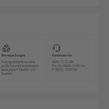
Bioverpackungen
Kundenservice
Pack2go bietet Ihnen eine
0800 - 72 25 246
große Auswahl an biologisch
Mo - Do: 08:00 - 17:00 Uhr
abbaubarem Geschirr und
Fr: 08:00 - 15:00 Uhr
Besteck.