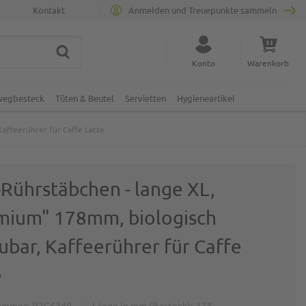
Kontakt
Anmelden und Treuepunkte sammeln
SUCHE
Suche schließen
Konto
Warenkorb
Minicart
nwegbesteck
Tüten & Beutel
Servietten
Hygieneartikel
affeerührer für Caffe Latte
-Rührstäbchen - lange XL,
mium" 178mm, biologisch
ubar, Kaffeerührer für Caffe
e
ummer
P2G6349
Länge in mm (Besteck)
178