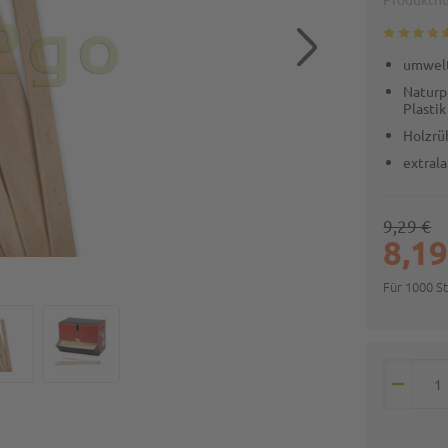
umwelt
Naturp
Plastik
Holzrü
extrala
9,29 €
8,19
Für 1000 S