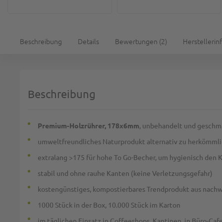
Beschreibung
Details
Bewertungen
2
Herstellerin
Beschreibung
Premium-Holzrührer, 178x6mm
, unbehandelt und geschm
umweltfreundliches Naturprodukt alternativ zu herkömmli
extralang >175 für hohe To Go-Becher, um hygienisch den
stabil und ohne rauhe Kanten (keine Verletzungsgefahr)
kostengünstiges, kompostierbares Trendprodukt aus nac
1000 Stück in der Box, 10.000 Stück im Karton
im täglichen Einsatz in Coffeeshops, Kantinen, in Büro-Caf