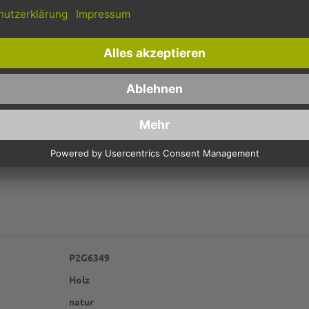
lzrührstäbchen für Kaffee bestehen aus natürlichem, unbehandelten Holz
reien Genuß im Handling. Das Material ist sehr stabil und dick, so das
ßten Anbieter von Kaffeerührern aus Holz, können Sie ideal für Ihren C
ium-Holzrührern können Sie ausgezeichnet Latte Macchiato To Go b
pe können Ihre Kunden im Backshop oder in der Coffeebar den extralan
en kleinen, aber besonderen hygienischen Service, den er Ihnen danke
P2G6349
Holz
natur