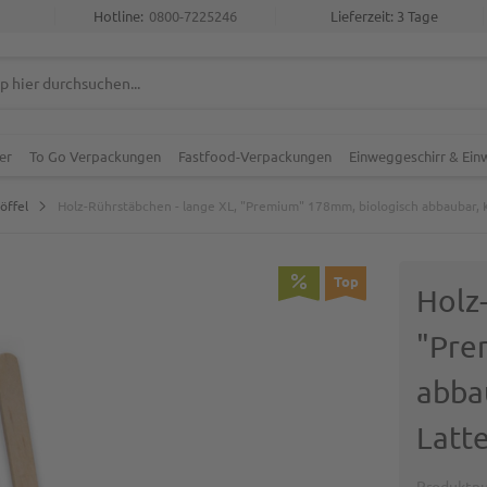
Hotline:
0800-7225246
Lieferzeit: 3 Tage
er
To Go Verpackungen
Fastfood-Verpackungen
Einweggeschirr & Ei
öffel
Holz-Rührstäbchen - lange XL, "Premium" 178mm, biologisch abbaubar, K
Top
Holz
"Pre
abba
Latt
Produktn