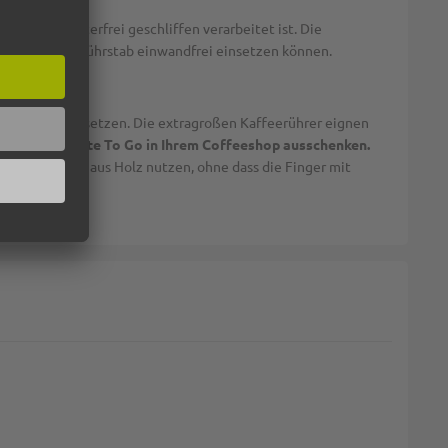
, das splitterfrei geschliffen verarbeitet ist. Die
s Sie den Holzrührstab einwandfrei einsetzen können.
offee To Go einsetzen. Die extragroßen Kaffeerührer eignen
zw. Caffe Latte To Go in Ihrem Coffeeshop ausschenken.
gen Rührstab aus Holz nutzen, ohne dass die Finger mit
n wird!