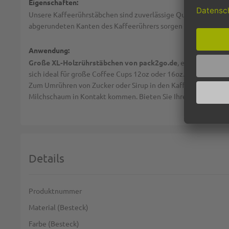
Eigenschaften:
Unsere Kaffeerührstäbchen sind zuverlässige Qualitätsware. Ho
abgerundeten Kanten des Kaffeerührers sorgen für verletzungsf
Anwendung:
Große XL-Holzrührstäbchen von pack2go.de
, einem der grö
sich ideal für große Coffee Cups 12oz oder 16oz.
Mit den Prem
Zum Umrühren von Zucker oder Sirup in den Kaffeebecher, Pap
Milchschaum in Kontakt kommen. Bieten Sie Ihren Kunden dies
Details
Weitere Informationen
Produktnummer
Material (Besteck)
Farbe (Besteck)