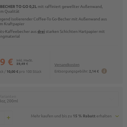
LBECHER TO GO 0,2L
mit raffiniert gewellter Außenwand,
m Qualität
ngend isolierender Coffee-To Go-Becher mit Außenwand aus
m Kraftpapier
äts-Kaffeebecher aus
drei
starken Schichten Hartpapier mit
ingmaterial
9 €
59,49 €
Versandkosten
ück
/
pro 100 Stück
Entsorgungsgebühr:
2,14 €
10,00 €
Varianten
8oz, 200ml
Mehr kaufen und bis zu
15 % Rabatt
erhalten