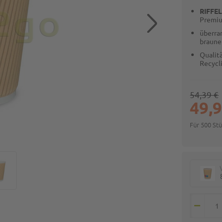
RIFFE
Premiu
überra
braune
Qualit
Recycl
54,39 €
49,9
Für 500 St