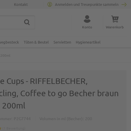
Kontakt
Anmelden und Treuepunkte sammeln
SUCHE
Suche schließen
Konto
Warenkorb
Minicart
nwegbesteck
Tüten & Beutel
Servietten
Hygieneartikel
, 200ml
le Cups - RIFFELBECHER,
cling, Coffee to go Becher braun
, 200ml
ummer
P2G7744
Volumen in ml (Becher)
200
1
Bewertung