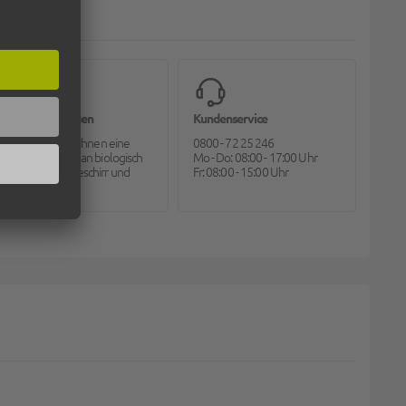
Bioverpackungen
Kundenservice
Pack2go bietet Ihnen eine
0800 - 72 25 246
große Auswahl an biologisch
Mo - Do: 08:00 - 17:00 Uhr
abbaubarem Geschirr und
Fr: 08:00 - 15:00 Uhr
Besteck.
 COFFEE TO GO BECHER BRAUN - 8OZ, 200ML