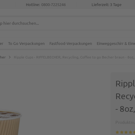
Hotline:
0800-7225246
Lieferzeit: 3 Tage
er
To Go Verpackungen
Fastfood-Verpackungen
Einweggeschirr & Ei
cher
Ripple Cups - RIFFELBECHER, Recycling, Coffee to go Becher braun - 8oz
Ripp
Recy
- 8oz
Produktn