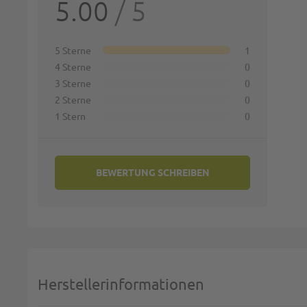
5.00
/ 5
Deine 
1 st
5 Sterne
1
4 Sterne
0
Name:
3 Sterne
0
2 Sterne
0
1 Stern
0
Zusamm
BEWERTUNG SCHREIBEN
Bewert
Herstellerinformationen
Diese S