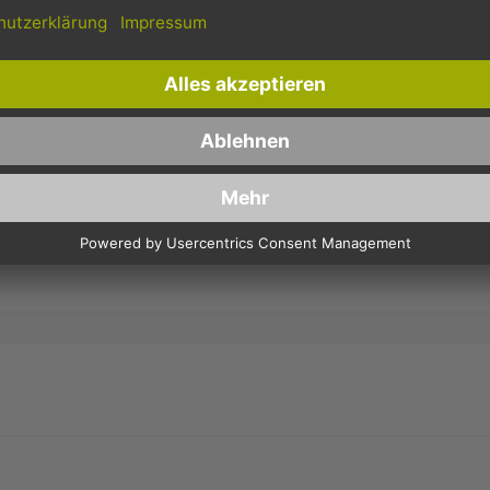
Schnelle Lieferung
Kostenloser Versand
Bestellungen bis 10 Uhr,
Innerhalb Deutschlands, bei
werden in der Regel noch am
Bestellungen ab 150,- Euro
selben Tag verschickt.
Netto-Warenwert.
BEWERTEN:
RIPPLE CUPS - RIFFELBECHER, RECYCLING,