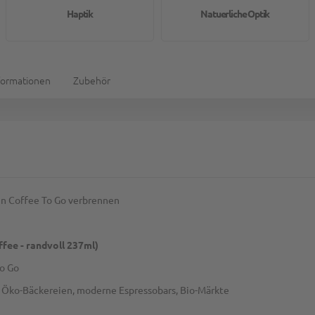
Haptik
Natuerliche Optik
formationen
Zubehör
en Coffee To Go verbrennen
ffee - randvoll 237ml)
To Go
, Öko-Bäckereien, moderne Espressobars, Bio-Märkte