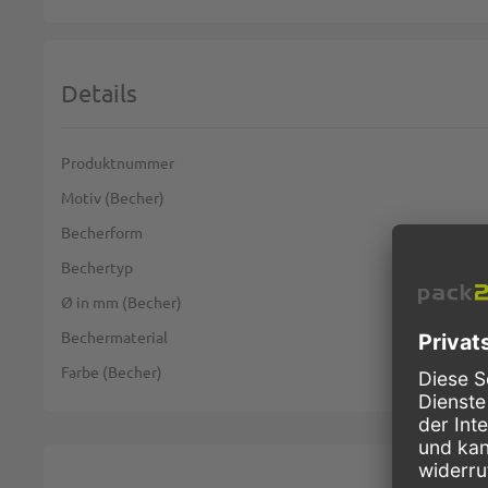
Details
Weitere Informationen
Produktnummer
Motiv (Becher)
Becherform
Bechertyp
Ø in mm (Becher)
Bechermaterial
Farbe (Becher)