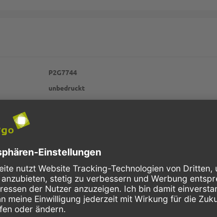
P2G7744
unbedruckt
rund
Ripple Cup
80
Hartpapier
braun