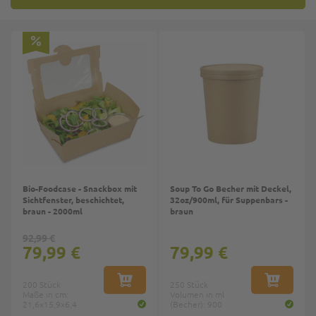
Top
Bio-Foodcase - Snackbox mit
Soup To Go Becher mit Deckel,
Sichtfenster, beschichtet,
32oz/900ml, für Suppenbars -
braun - 2000ml
braun
92,99 €
79,99 €
79,99 €
200 Stück
IN DEN WARENKORB
250 Stück
IN DEN W
Maße in cm:
Volumen in ml
21,6x15,9x6,4
(Becher): 900