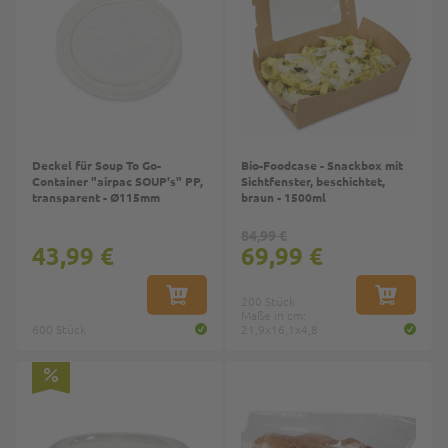
Deckel für Soup To Go-
Bio-Foodcase - Snackbox mit
Container "airpac SOUP's" PP,
Sichtfenster, beschichtet,
transparent - Ø115mm
braun - 1500ml
84,99 €
43,99 €
69,99 €
IN DEN WARENKORB
200 Stück
IN DEN W
Maße in cm:
600 Stück
21,9x16,1x4,8
Top