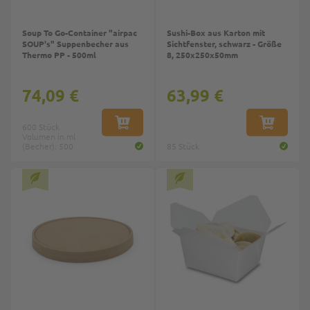
Soup To Go-Container "airpac
Sushi-Box aus Karton mit
SOUP's" Suppenbecher aus
Sichtfenster, schwarz - Größe
Thermo PP - 500ml
8, 250x250x50mm
74,09 €
63,99 €
600 Stück
IN DEN WARENKORB
IN DEN W
Volumen in ml
(Becher): 500
85 Stück
Top