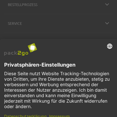
BESTELLPROZESS
SERVICE
ZAHLUNGSMETHODEN
VERSANDARTEN
Facebook
Instagram
LinkedIn