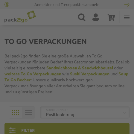
Anmelden und Treuepunkte sammeln
Zur Startseite
Suche
Konto
Warenkorb
Minicart
TO GO VERPACKUNGEN
Bei pack2go finden Sie eine große Auswahl an To Go
Verpackungen für jeden Bedarf Ihres Gastronomiebetriebs. Egal ob
vielseitig einsetzbare
Sandwichboxen & Sandwichbeutel
oder
weitere To Go Verpackungen
wie
Sushi Verpackungen
und
Soup
To Go Becher
: Unsere qualitativ hochwertigen
Verpackungslösungen aller Art erhalten Sie ganz bequem online
und zu günstigen Preisen!
TOP
SORTIERT NACH:
KACHELN
LISTE
FILTER