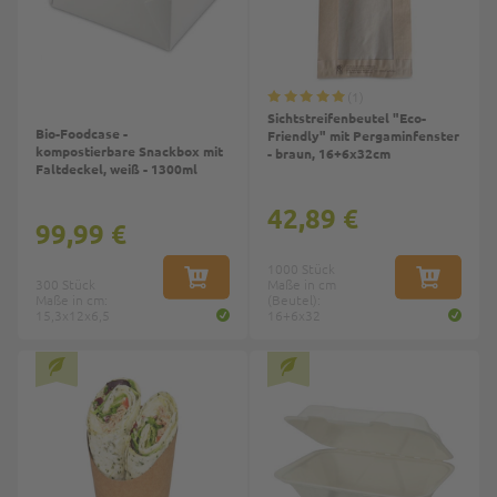
1
Sichtstreifenbeutel "Eco-
Bio-Foodcase -
Friendly" mit Pergaminfenster
kompostierbare Snackbox mit
- braun, 16+6x32cm
Faltdeckel, weiß - 1300ml
42,89 €
99,99 €
1000 Stück
300 Stück
IN DEN WARENKORB
Maße in cm
IN DEN W
Maße in cm:
(Beutel):
15,3x12x6,5
16+6x32
Top
Top