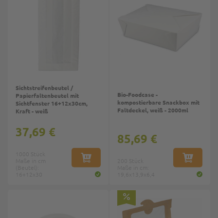
Sichtstreifenbeutel /
Bio-Foodcase -
Papierfaltenbeutel mit
kompostierbare Snackbox mit
Sichtfenster 16+12x30cm,
Faltdeckel, weiß - 2000ml
Kraft - weiß
37,69 €
85,69 €
1000 Stück
Maße in cm
IN DEN WARENKORB
200 Stück
IN DEN W
(Beutel):
Maße in cm:
16+12x30
19,6x13,9x6,4
Top