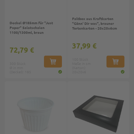
Faltbox aus Kraftkarton
Deckel Ø185mm für "Just
"Gönn' Dir was", brauner
Paper" Salatschalen
Tortenkarton - 20x20x6cm
1100/1300ml, braun
37,99 €
72,79 €
100 Stück
300 Stück
IN DEN WARENKORB
Maße in cm
IN DEN W
Ø in mm
(Karton):
(Deckel): 185
20x20x6
Top