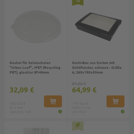
Deckel für Salatschalen
Sushi-Box aus Karton mit
"Urban Leaf", rPET (Recycling
Sichtfenster, schwarz - Größe
PET), glasklar Ø148mm
6, 260x190x50mm
81,66 €
32,09 €
64,99 €
300 Stück
IN DEN WARENKORB
140 Stück
IN DEN W
Ø in mm
Maße in cm:
(Deckel): 148
26x19x5
Top
Top