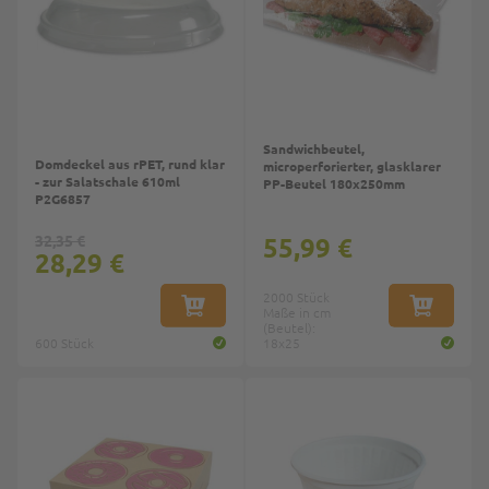
Sandwichbeutel,
Domdeckel aus rPET, rund klar
microperforierter, glasklarer
- zur Salatschale 610ml
PP-Beutel 180x250mm
P2G6857
32,35 €
55,99 €
28,29 €
2000 Stück
IN DEN WARENKORB
Maße in cm
IN DEN W
(Beutel):
600 Stück
18x25
Top