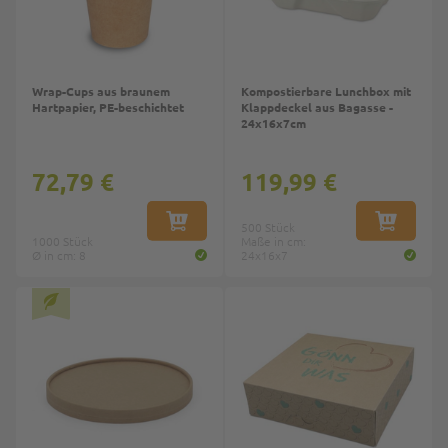
Wrap-Cups aus braunem
Kompostierbare Lunchbox mit
Hartpapier, PE-beschichtet
Klappdeckel aus Bagasse -
24x16x7cm
72,79 €
119,99 €
IN DEN WARENKORB
500 Stück
IN DEN W
1000 Stück
Maße in cm:
Ø in cm: 8
24x16x7