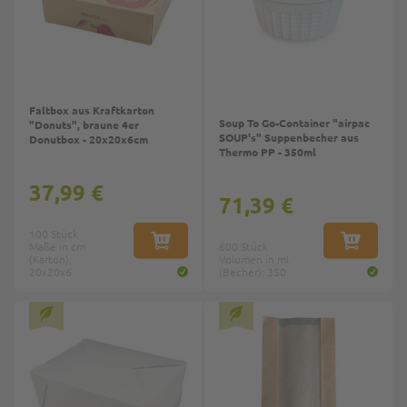
Faltbox aus Kraftkarton
Soup To Go-Container "airpac
"Donuts", braune 4er
SOUP's" Suppenbecher aus
Donutbox - 20x20x6cm
Thermo PP - 350ml
37,99 €
71,39 €
100 Stück
Maße in cm
IN DEN WARENKORB
600 Stück
IN DEN W
(Karton):
Volumen in ml
20x20x6
(Becher): 350
Top
Top