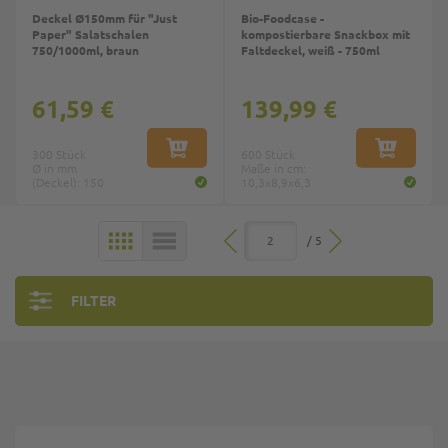
Deckel Ø150mm für "Just
Bio-Foodcase -
Paper" Salatschalen
kompostierbare Snackbox mit
750/1000ml, braun
Faltdeckel, weiß - 750ml
61,59 €
139,99 €
300 Stück
IN DEN WARENKORB
600 Stück
IN DEN W
Ø in mm
Maße in cm:
(Deckel): 150
10,3x8,9x6,3
/ 5
KACHELN
LISTE
FILTER