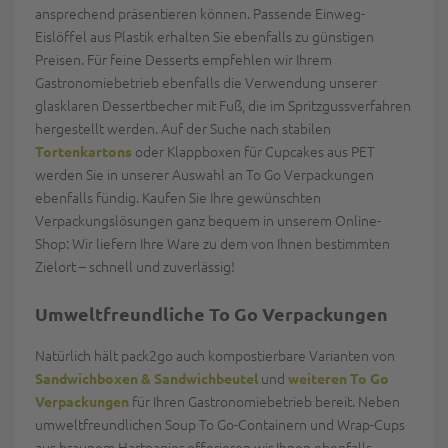
ansprechend präsentieren können. Passende Einweg-
Eislöffel aus Plastik erhalten Sie ebenfalls zu günstigen
Preisen. Für feine Desserts empfehlen wir Ihrem
Gastronomiebetrieb ebenfalls die Verwendung unserer
glasklaren Dessertbecher mit Fuß, die im Spritzgussverfahren
hergestellt werden. Auf der Suche nach stabilen
oder Klappboxen für Cupcakes aus PET
Tortenkartons
werden Sie in unserer Auswahl an To Go Verpackungen
ebenfalls fündig. Kaufen Sie Ihre gewünschten
Verpackungslösungen ganz bequem in unserem Online-
Shop: Wir liefern Ihre Ware zu dem von Ihnen bestimmten
Zielort – schnell und zuverlässig!
Umweltfreundliche To Go Verpackungen
Natürlich hält pack2go auch kompostierbare Varianten von
und
Sandwichboxen & Sandwichbeutel
weiteren To Go
für Ihren Gastronomiebetrieb bereit. Neben
Verpackungen
umweltfreundlichen Soup To Go-Containern und Wrap-Cups
aus braunem Hartpapier offerieren wir Ihnen ebenfalls