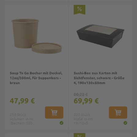
Soup To Go Becher mit Deckel,
Sushi-Box aus Karton mit
12oz/350ml, für Suppenbars -
Sichtfenster, schwarz - Größe
braun
4, 190x130x50mm
80,22 €
47,99 €
69,99 €
250 Stück
IN DEN WARENKORB
220 Stück
IN DEN W
Volumen in ml
Maße in cm:
(Becher): 350
19x13x5