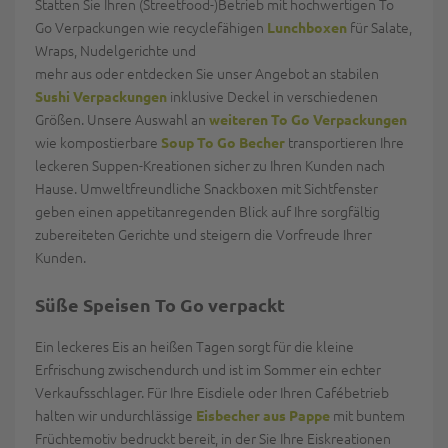
Statten Sie Ihren (Streetfood-)Betrieb mit hochwertigen To
Go Verpackungen wie recyclefähigen
für Salate,
Lunchboxen
Wraps, Nudelgerichte und
mehr aus oder entdecken Sie unser Angebot an stabilen
inklusive Deckel in verschiedenen
Sushi Verpackungen
Größen. Unsere Auswahl an
weiteren To Go Verpackungen
wie kompostierbare
transportieren Ihre
Soup To Go Becher
leckeren Suppen-Kreationen sicher zu Ihren Kunden nach
Hause. Umweltfreundliche Snackboxen mit Sichtfenster
geben einen appetitanregenden Blick auf Ihre sorgfältig
zubereiteten Gerichte und steigern die Vorfreude Ihrer
Kunden.
Süße Speisen To Go verpackt
Ein leckeres Eis an heißen Tagen sorgt für die kleine
Erfrischung zwischendurch und ist im Sommer ein echter
Verkaufsschlager. Für Ihre Eisdiele oder Ihren Cafébetrieb
halten wir undurchlässige
mit buntem
Eisbecher aus Pappe
Früchtemotiv bedruckt bereit, in der Sie Ihre Eiskreationen