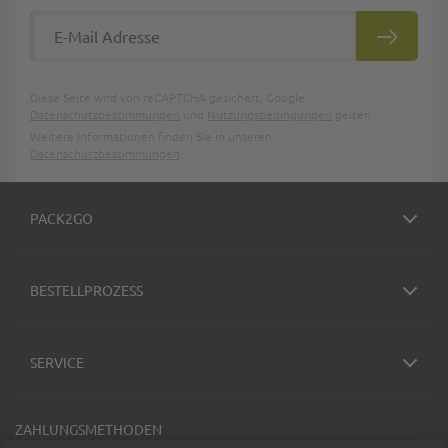
E-Mail Adresse
ABONNIE
Diese Seite wird von reCAPTCHA gesichert, Google
Datenschutzbestimmungen
und
Nutzungsbedingungen
gelten.
Weitere Informationen finden Sie in unseren
Datenschutzbestimmungen
.
PACK2GO
BESTELLPROZESS
SERVICE
ZAHLUNGSMETHODEN