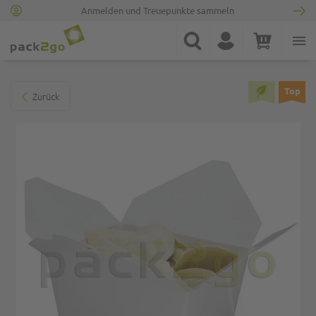
Anmelden und Treuepunkte sammeln
Zur Startseite
Suche
Konto
Warenkorb
Minicart
Zum Ende der Bildgalerie springen
Top
Zurück