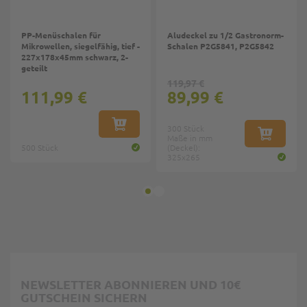
PP-Menüschalen für
Aludeckel zu 1/2 Gastronorm-
Mikrowellen, siegelfähig, tief -
Schalen P2G5841, P2G5842
227x178x45mm schwarz, 2-
geteilt
119,97 €
111,99 €
89,99 €
IN DEN WARENKORB
300 Stück
Maße in mm
IN DEN W
500 Stück
(Deckel):
325x265
NEWSLETTER ABONNIEREN UND 10€
GUTSCHEIN SICHERN