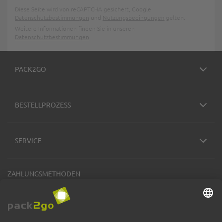
Diese Seite wird von reCAPTCHA gesichert, Google
Datenschutzbestimmungen
und
Nutzungsbedingungen
gelten.
Weitere Informationen finden Sie in unseren
Datenschutzbestimmungen
.
PACK2GO
BESTELLPROZESS
SERVICE
ZAHLUNGSMETHODEN