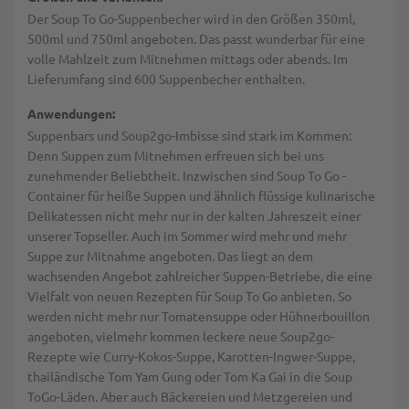
Der Soup To Go-Suppenbecher wird in den Größen 350ml,
500ml und 750ml angeboten. Das passt wunderbar für eine
volle Mahlzeit zum Mitnehmen mittags oder abends. Im
Lieferumfang sind 600 Suppenbecher enthalten.
Anwendungen:
Suppenbars und Soup2go-Imbisse sind stark im Kommen:
Denn Suppen zum Mitnehmen erfreuen sich bei uns
zunehmender Beliebtheit. Inzwischen sind Soup To Go -
Container für heiße Suppen und ähnlich flüssige kulinarische
Delikatessen nicht mehr nur in der kalten Jahreszeit einer
unserer Topseller. Auch im Sommer wird mehr und mehr
Suppe zur Mitnahme angeboten. Das liegt an dem
wachsenden Angebot zahlreicher Suppen-Betriebe, die eine
Vielfalt von neuen Rezepten für Soup To Go anbieten. So
werden nicht mehr nur Tomatensuppe oder Hühnerbouillon
angeboten, vielmehr kommen leckere neue Soup2go-
Rezepte wie Curry-Kokos-Suppe, Karotten-Ingwer-Suppe,
thailändische Tom Yam Gung oder Tom Ka Gai in die Soup
ToGo-Läden. Aber auch Bäckereien und Metzgereien und