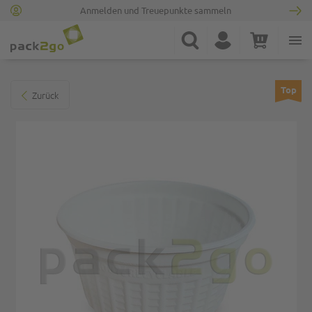
Anmelden und Treuepunkte sammeln
Zur Startseite
Suche
Konto
Warenkorb
Minicart
Zum Ende der Bildgalerie springen
Top
Zurück