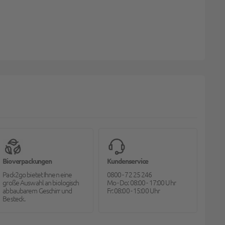
Bioverpackungen
Kundenservice
Pack2go bietet Ihnen eine
0800 - 72 25 246
große Auswahl an biologisch
Mo - Do: 08:00 - 17:00 Uhr
abbaubarem Geschirr und
Fr: 08:00 - 15:00 Uhr
Besteck.