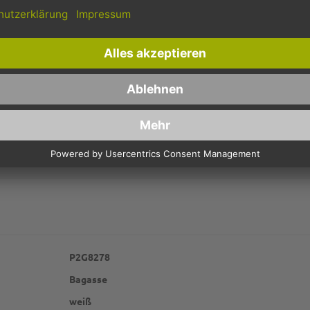
 sowie in größeren Varianten für Ihre leckere Gerichte als
ungeteilte
,
zw
rtigen
Verpackungen
und praktischem
Zubehör
, wie unsere
Soup To Go
re
Tragetaschen
aus Kraftpapier ideal, Sie können die Boxen einfach d
P2G8278
Bagasse
weiß