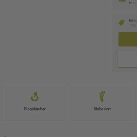
best
Bek
Ihre
Bioabbaubar
Biobasiert