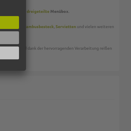
eigeteilte
und
dreigeteilte
Menübox
.
-Container
,
Bambusbesteck
,
Servietten
und vielen weiteren
arin stapeln und dank der hervorragenden Verarbeitung reißen