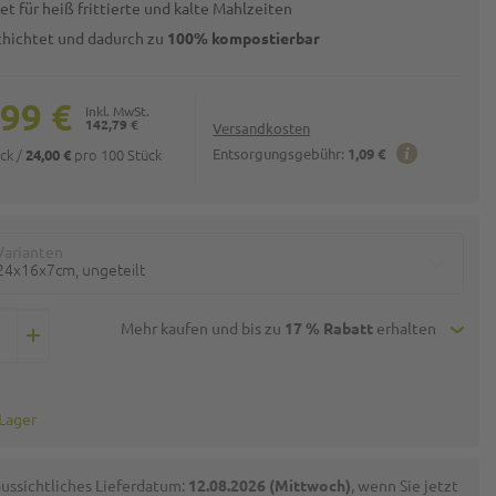
t für heiß frittierte und kalte Mahlzeiten
hichtet und dadurch zu
100% kompostierbar
,99 €
142,79 €
Versandkosten
ück
/
pro 100 Stück
Entsorgungsgebühr:
1,09 €
24,00 €
Varianten
24x16x7cm, ungeteilt
Mehr kaufen und bis zu
17 % Rabatt
erhalten
 Lager
ussichtliches Lieferdatum:
12.08.2026 (Mittwoch)
, wenn Sie jetzt