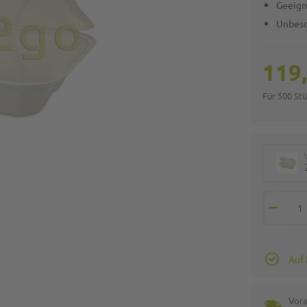
Geeigne
Unbesc
119
Für 500 St
Auf
Vora