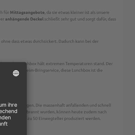
ch für
Mittagsangebote
, da sie etwas kleiner ist als unsere
Der
anhängende Deckel
schließt sehr gut und sorgt dafür, dass
 ohne dass etwas durchsickert. Dadurch kann bei der
oblem - die Lunchbox hält extremen Temperaturen stand. Der
ke Away oder Heim-Bringservice, diese Lunchbox ist die
und Verpackungen. Die massenhaft anfallenden und schnell
isher häufig verbrannt wurden, können heute zudem nach
s können bis zu 50 Einwegteller produziert werden.