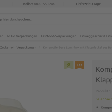
Hotline:
0800-7225246
Lieferzeit: 3 Tage
er
To Go Verpackungen
Fastfood-Verpackungen
Einweggeschirr & Ei
Zuckerrohr Verpackungen
Kompostierbare Lunchbox mit Klappdeckel aus Ba
Top
Komp
Klap
Produktn
Seien Sie 
Kompos