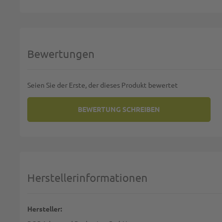
Bewertungen
Seien Sie der Erste, der dieses Produkt bewertet
BEWERTUNG SCHREIBEN
SIE BEWERTEN:
KOMPOSTIERBARE LUNCHBOX M
Deine Bewertung:
1 star
2 stars
3 stars
4 stars
5 stars
Machen Sie Ihre Bewertung
Herstellerinformationen
Name:
Hersteller: