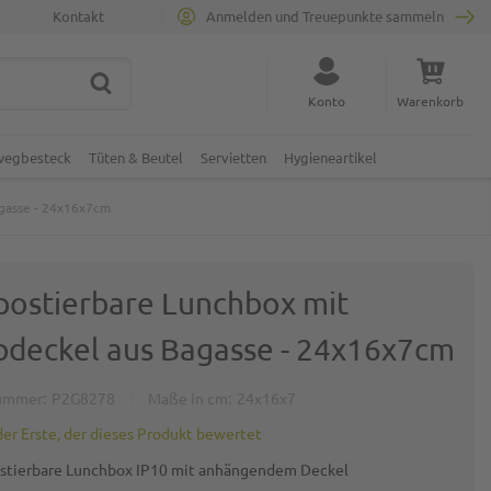
Kontakt
Anmelden und Treuepunkte sammeln
SUCHE
Suche schließen
Konto
Warenkorb
Minicart
nwegbesteck
Tüten & Beutel
Servietten
Hygieneartikel
gasse - 24x16x7cm
ostierbare Lunchbox mit
pdeckel aus Bagasse - 24x16x7cm
ummer
P2G8278
Maße in cm
24x16x7
der Erste, der dieses Produkt bewertet
tierbare Lunchbox IP10 mit anhängendem Deckel