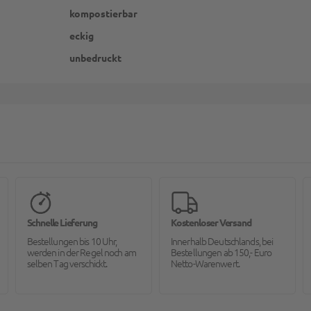
kompostierbar
eckig
unbedruckt
Schnelle Lieferung
Kostenloser Versand
Bestellungen bis 10 Uhr,
Innerhalb Deutschlands, bei
werden in der Regel noch am
Bestellungen ab 150,- Euro
selben Tag verschickt.
Netto-Warenwert.