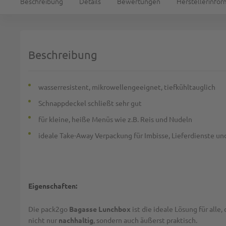
Beschreibung
Details
Bewertungen
Herstellerinfo
Beschreibung
wasserresistent, mikrowellengeeignet, tiefkühltauglich
Schnappdeckel schließt sehr gut
für kleine, heiße Menüs wie z.B. Reis und Nudeln
ideale Take-Away Verpackung für Imbisse, Lieferdienste un
Eigenschaften:
Die pack2go
Bagasse Lunchbox
ist die ideale Lösung für alle,
nicht nur
nachhaltig
, sondern auch äußerst praktisch.