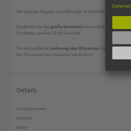
Die pack2go Bagasse Lunchbox gibt es ebenfalls
zweigeteilt
,
Entdecken Sie das
große Sortiment
von pack2go mit hochwe
Produkten, perfekt für Ihr Geschäft.
Für eine einfache
Lieferung oder Mitnahme
eignen sich unse
die Tüten auch bei schwerem Inhalt nicht.
Details
Weitere Informationen
Produktnummer
Material
Farbe