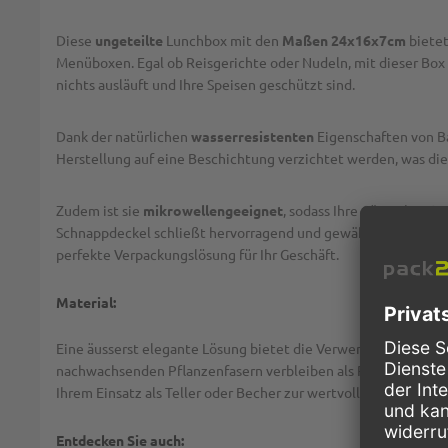
Diese
ungeteilte
Lunchbox mit den
Maßen 24x16x7cm
bietet
Menüboxen. Egal ob Reisgerichte oder Nudeln, mit dieser Box 
nichts ausläuft und Ihre Speisen geschützt sind.
Dank der natürlichen
wasserresistenten
Eigenschaften von Ba
Herstellung auf eine Beschichtung verzichtet werden, was di
Zudem ist sie
mikrowellengeeignet
, sodass Ihre Gäste Ihre 
Schnappdeckel schließt hervorragend und gewährleistet somit e
perfekte Verpackungslösung für Ihr Geschäft.
Material:
Eine äusserst elegante Lösung bietet die Verwendung von
Zuc
nachwachsenden Pflanzenfasern verbleiben als Restwertstoff 
Ihrem Einsatz als Teller oder Becher zur wertvollen
Bio-Mass
Entdecken Sie auch: