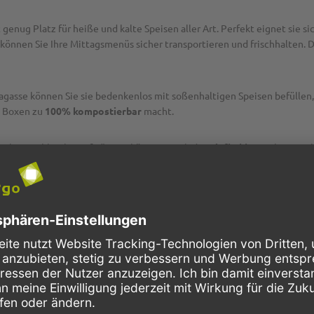
 genug Platz für heiße und kalte Speisen aller Art. Perfekt eignet sie si
können Sie Ihre Mittagsmenüs sicher transportieren und frischhalten. 
gasse können Sie sie bedenkenlos mit soßenhaltigen Speisen befüllen,
e Boxen zu
100% kompostierbar
macht.
Gerichte problemlos aufwärmen können. Auch das
Tiefkühlen
ist kein Pr
inen sicheren Transport Ihrer Speisen. Egal ob Restaurant, Imbiss, Ta
kerrohr-Fasern
für die Herstellung von formschönem Einweggeschirr 
bei der Gewinnung von Rohrzucker. Die besonders zähen Fasern, die b
e
umgewandelt werden. Aus den Resten eines einzigen Zuckerrohr-Halme