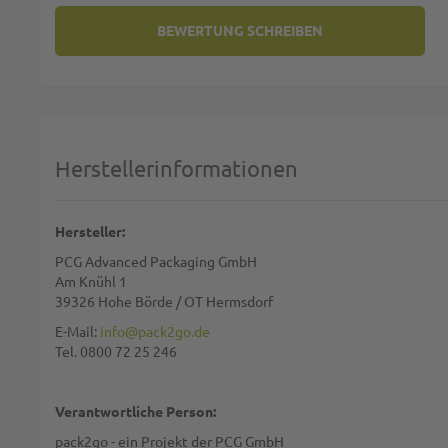
BEWERTUNG SCHREIBEN
SIE BEWERTEN:
SOUP TO GO BECHER MIT DECK
Deine Bewertung:
1 star
2 stars
3 stars
4 stars
5 stars
Machen Sie Ihre Bewertung
Herstellerinformationen
Name:
Hersteller:
PCG Advanced Packaging GmbH
Zusammenfassung:
Am Knühl 1
39326 Hohe Börde / OT Hermsdorf
E-Mail:
info@pack2go.de
Tel. 0800 72 25 246
Bewertung:
Verantwortliche Person:
pack2go - ein Projekt der PCG GmbH