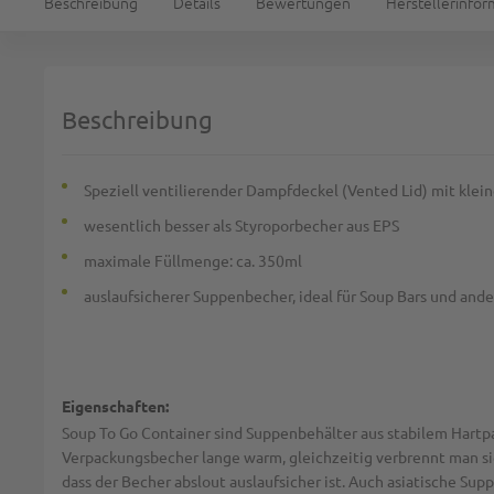
Beschreibung
Details
Bewertungen
Herstellerinfo
Beschreibung
Speziell ventilierender Dampfdeckel (Vented Lid) mit kle
wesentlich besser als Styroporbecher aus EPS
maximale Füllmenge: ca. 350ml
auslaufsicherer Suppenbecher, ideal für Soup Bars und ande
Eigenschaften:
Soup To Go Container sind Suppenbehälter aus stabilem Hartpa
Verpackungsbecher lange warm, gleichzeitig verbrennt man sich
dass der Becher abslout auslaufsicher ist. Auch asiatische Sup