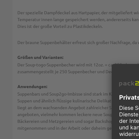
Der spezielle Dampfdeckel aus Hartpapier, der mitgeliefert wir
Temperatur innen lange gespeichert werden, andererseits kan
Dies ist der große Vorteil zu Plastikdeckeln.
Der braune Suppenbehälter erfreut sich großer Nachfrage, da 
Größen und Varianten:
Der Soup-togo-Suppenbecher wird mit 12oz. = ca. 350ml angeb
zusammengestellt je 250 Suppenbecher und Deckel im Kombi
Anwendungen:
Suppenbars und Soup2go-Imbisse sind stark im Kommen: Denn 
Suppen und ähnlich flüssige kulinarische Delikatessen nicht 
liegt an dem wachsenden Angebot zahlreicher Suppen-Betrieb
angeboten, vielmehr kommen leckere neue Soup2go-Rezepte wi
Bäckereien und Metzgereien und sogar Backshops an Tankste
mitgenommen und in der Arbeit oder daheim gegessen.
Mit d