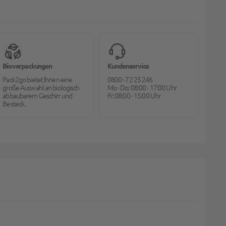
Bioverpackungen
Kundenservice
Pack2go bietet Ihnen eine
0800 - 72 25 246
große Auswahl an biologisch
Mo - Do: 08:00 - 17:00 Uhr
abbaubarem Geschirr und
Fr: 08:00 - 15:00 Uhr
Besteck.