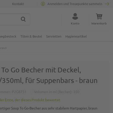
Kontakt
Anmelden und Treuepunkte sammeln
SUCHE
Suche schließen
Konto
Warenkorb
Minicart
nwegbesteck
Tüten & Beutel
Servietten
Hygieneartikel
braun
 To Go Becher mit Deckel,
/350ml, für Suppenbars - braun
ummer
P2G8751
Volumen in ml (Becher)
350
der Erste, der dieses Produkt bewertet
rtiger Soup To Go-Becher aus sehr stabilem Hartpapier, braun