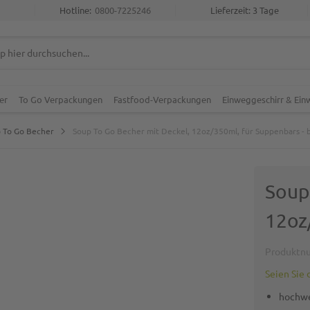
Hotline:
0800-7225246
Lieferzeit: 3 Tage
er
To Go Verpackungen
Fastfood-Verpackungen
Einweggeschirr & Ei
 To Go Becher
Soup To Go Becher mit Deckel, 12oz/350ml, für Suppenbars - 
Soup
12oz
Produktn
Seien Sie 
hochwe