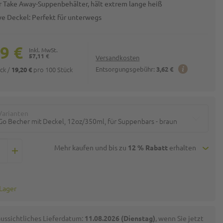
er Take Away-Suppenbehälter, hält extrem lange heiß
ive Deckel: Perfekt für unterwegs
9 €
57,11 €
Versandkosten
ück
/
pro 100 Stück
Entsorgungsgebühr:
3,62 €
19,20 €
Varianten
Go Becher mit Deckel, 12oz/350ml, für Suppenbars - braun
Mehr kaufen und bis zu
12 % Rabatt
erhalten
 Lager
ussichtliches Lieferdatum:
11.08.2026 (Dienstag)
, wenn Sie jetzt