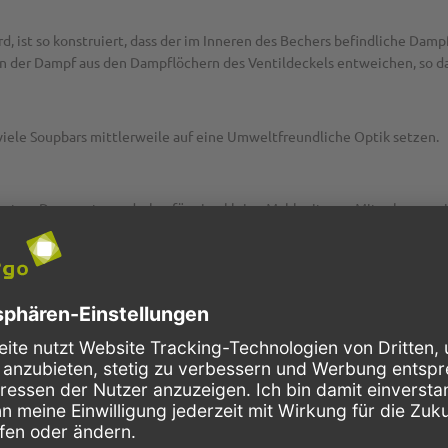
d, ist so konstruiert, dass der im Inneren des Bechers befindliche Damp
n der Dampf aus den Dampflöchern des Ventildeckels entweichen, so da
viele Soupbars mittlerweile auf eine Umweltfreundliche Optik setzen.
oten. Das passt wunderbar für eine kleine Mahlzeit zum Mitnehmen mit
pack enthalten.
Suppen zum Mitnehmen erfreuen sich bei uns zunehmender Beliebtheit.
mehr nur in der kalten Jahreszeit einer unserer Topseller. Auch im So
e, die eine Vielfalt von neuen Rezepten für Soup To Go anbieten. So 
e Curry-Kokos-Suppe, Karotten-Ingwer-Suppe, thailändische Tom Yam 
llen bieten ihren Kunden immer mehr heiße Suppen zum Mitnehmen an.
en tollen Soup To Go-Bechern mit Deckeln von pack2go steigern auch