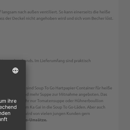
f langsam nach außen ventiliert. So kann einerseits die heiße
ss der Deckel nicht angehoben wird und sich vom Becher löst.
tags oder abends. Im Lieferumfang sind praktisch
 Inzwischen sind Soup To Go Hartpapier-Container für heiße
mmer wird mehr und mehr Suppe zur Mitnahme angeboten. Das
werden nicht mehr nur Tomatensuppe oder Hühnerboullion
Gung oder Tom Ka Gai in die Soup To Go-Läden. Aber auch
 Denn Suppe wird von vielen jungen Kunden gern
 Sie Ihre To Go-Umsätze.