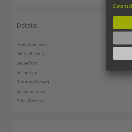
Details
Weitere Informationen
Produktnummer
Motiv (Becher)
Becherform
Bechertyp
Ø in mm (Becher)
Bechermaterial
Farbe (Becher)