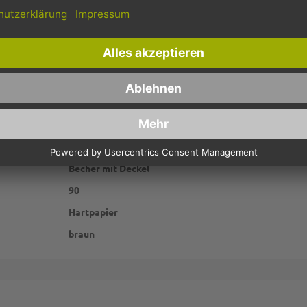
P2G8751
unbedruckt
rund
Becher mit Deckel
90
Hartpapier
braun