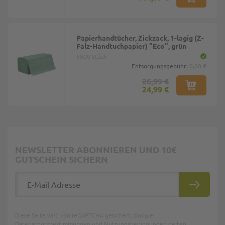
Papierhandtücher, Zickzack, 1-lagig (Z-
Falz-Handtuchpapier) "Eco", grün
5000 Stück
Entsorgungsgebühr:
0,00 €
26,99 €
24,99 €
NEWSLETTER ABONNIEREN UND 10€
GUTSCHEIN SICHERN
E-Mail Adresse
ABONNIE
Diese Seite wird von reCAPTCHA gesichert, Google
Datenschutzbestimmungen
und
Nutzungsbedingungen
gelten.