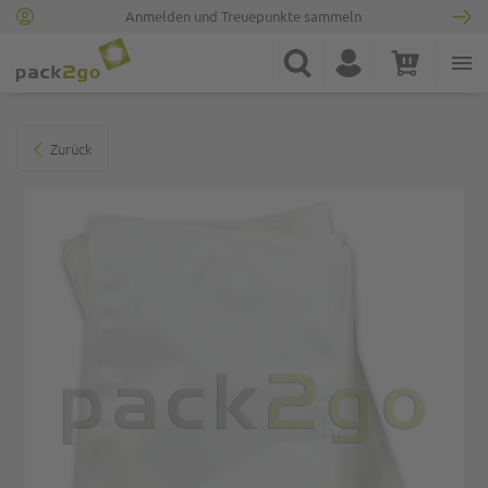
Anmelden und Treuepunkte sammeln
Zur Startseite
Suche
Konto
Warenkorb
Minicart
Zum Ende der Bildgalerie springen
Zurück