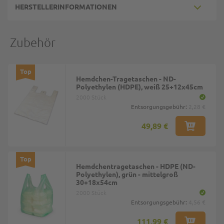
HERSTELLERINFORMATIONEN
Zubehör
Top
Hemdchen-Tragetaschen - ND-
Polyethylen (HDPE), weiß 25+12x45cm
2000 Stück
Entsorgungsgebühr:
2,28 €
49,89 €
Top
Hemdchentragetaschen - HDPE (ND-
Polyethylen), grün - mittelgroß
30+18x54cm
2000 Stück
Entsorgungsgebühr:
4,56 €
111,99 €