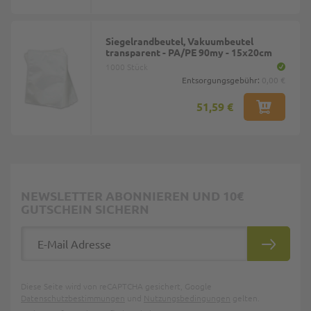
Siegelrandbeutel, Vakuumbeutel
transparent - PA/PE 90my - 15x20cm
1000 Stück
Entsorgungsgebühr:
0,00 €
51,59 €
NEWSLETTER ABONNIEREN UND 10€
GUTSCHEIN SICHERN
E-Mail Adresse
ABONNIE
Diese Seite wird von reCAPTCHA gesichert, Google
Datenschutzbestimmungen
und
Nutzungsbedingungen
gelten.