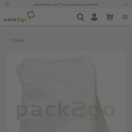
Anmelden und Treuepunkte sammeln
Zur Startseite
Suche
Konto
Warenkorb
Minicart
Zum Ende der Bildgalerie springen
Zurück