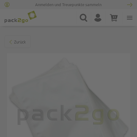
Anmelden und Treuepunkte sammeln
Zur Startseite
Suche
Konto
Warenkorb
Minicart
Zum Ende der Bildgalerie springen
Zurück