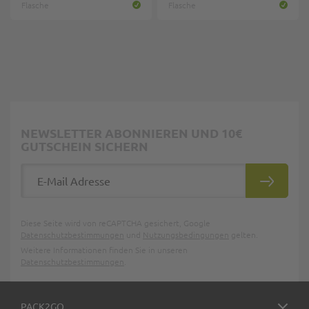
Flasche
Flasche
NEWSLETTER ABONNIEREN UND 10€
GUTSCHEIN SICHERN
E-Mail Adresse
ABONNIE
Diese Seite wird von reCAPTCHA gesichert, Google
Datenschutzbestimmungen
und
Nutzungsbedingungen
gelten.
Weitere Informationen finden Sie in unseren
Datenschutzbestimmungen
.
PACK2GO