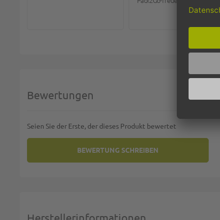
Pack2Go-Treueprogramm.
Bewertungen
Seien Sie der Erste, der dieses Produkt bewertet
BEWERTUNG SCHREIBEN
SIE BEWERTEN:
HEMDCHEN-TRAGETASCHEN - ND
Deine Bewertung:
1 star
2 stars
3 stars
4 stars
5 stars
Machen Sie Ihre Bewertung
Herstellerinformationen