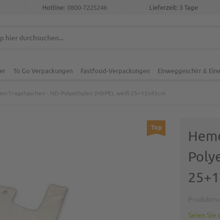
Hotline:
0800-7225246
Lieferzeit: 3 Tage
er
To Go Verpackungen
Fastfood-Verpackungen
Einweggeschirr & Ei
n-Tragetaschen - ND-Polyethylen (HDPE), weiß 25+12x45cm
Top
Hemd
Poly
25+
Produktn
Seien Sie 