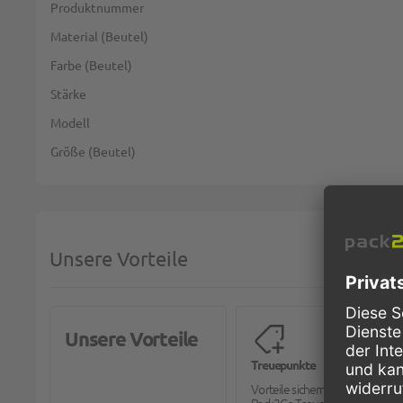
Weitere Informationen
Produktnummer
Material (Beutel)
Farbe (Beutel)
Stärke
Modell
Größe (Beutel)
Unsere Vorteile
Unsere Vorteile
Treuepunkte
Vorteile sichern mit dem