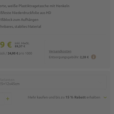
erte, weiße Plastiktragetasche mit Henkeln
eißfeste Niederdruckfolie aus HD
rißblock zum Aufhängen
hnbares, stabiles Material
9 €
59,37 €
Versandkosten
tück
/
pro 1000
24,95 €
Entsorgungsgebühr:
2,28 €
Varianten
25+12x45cm
Mehr kaufen und bis zu
15 % Rabatt
erhalten