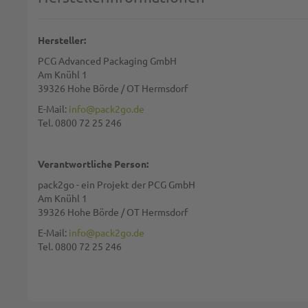
Name:
Hersteller:
PCG Advanced Packaging GmbH
Zusammenfassung:
Am Knühl 1
39326 Hohe Börde / OT Hermsdorf
E-Mail:
info@pack2go.de
Tel. 0800 72 25 246
Bewertung:
Verantwortliche Person:
pack2go - ein Projekt der PCG GmbH
Am Knühl 1
39326 Hohe Börde / OT Hermsdorf
Diese Seite wird von reCAPTCHA gesichert, Google
Datenschutzbestim
E-Mail:
info@pack2go.de
Tel. 0800 72 25 246
BEWERTUNG ABSCHICKEN