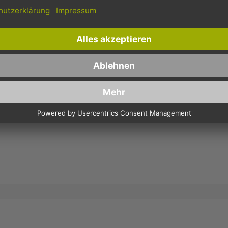
werden in der Regel noch am
Bestellungen ab 150,- Euro
selben Tag verschickt.
Netto-Warenwert.
-POLYETHYLEN (HDPE), WEISS 25+12X45CM