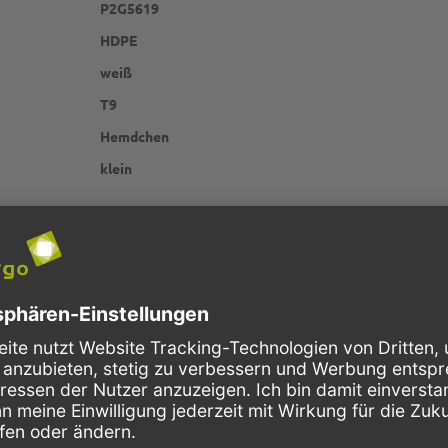
P2G5619
HDPE
weiß
T9
Hemdchen
klein
Schnelle Lieferung
Kostenloser Versand
Bestellungen bis 10 Uhr,
Innerhalb Deutschlands, bei