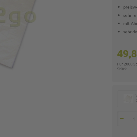
preisw
sehr r
mit Ab
sehr de
49,8
Für 2000 S
Stück