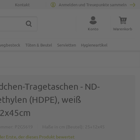
Kontakt
Anmelden und Treuepunkte sammeln
SUCHE
Suche schließen
Konto
Warenkorb
Minicart
nwegbesteck
Tüten & Beutel
Servietten
Hygieneartikel
chen-Tragetaschen - ND-
ethylen (HDPE), weiß
12x45cm
ummer
P2G5619
Maße in cm (Beutel)
25+12x45
der Erste, der dieses Produkt bewertet