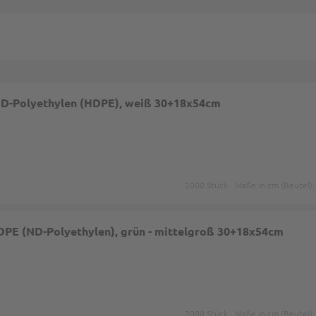
ND-Polyethylen (HDPE), weiß 30+18x54cm
2000 Stück
Maße in cm (Beutel)
PE (ND-Polyethylen), grün - mittelgroß 30+18x54cm
2000 Stück
Maße in cm (Beutel)