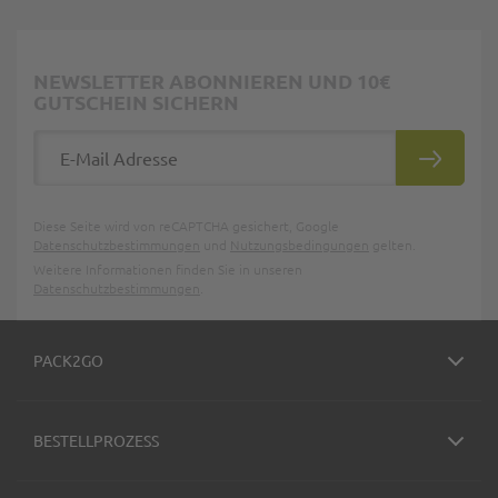
NEWSLETTER ABONNIEREN UND 10€
GUTSCHEIN SICHERN
E-Mail Adresse
ABONNIE
Diese Seite wird von reCAPTCHA gesichert, Google
Datenschutzbestimmungen
und
Nutzungsbedingungen
gelten.
Weitere Informationen finden Sie in unseren
Datenschutzbestimmungen
.
PACK2GO
BESTELLPROZESS