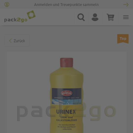
Anmelden und Treuepunkte sammeln
Zur Startseite
Suche
Konto
Warenkorb
Minicart
Zum Ende der Bildgalerie springen
Top
Zurück