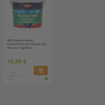
Eilfix Beckensteine
Fichtenfrisch, für Urinale und
Pissoirs, 1kg-Dose
10,99 €
1 Dose
IN DEN WARENKORB
Inhalt: 1kg-
Dose