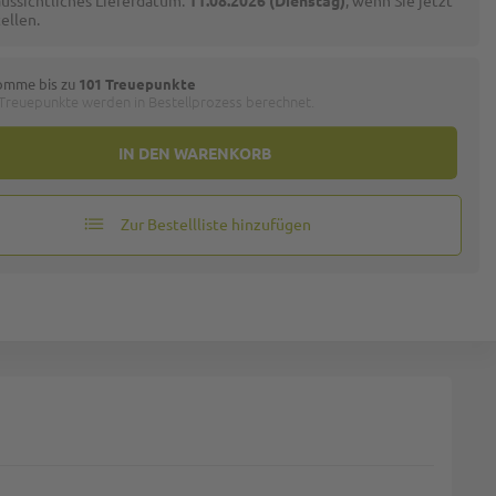
ussichtliches Lieferdatum:
11.08.2026 (Dienstag)
, wenn Sie jetzt
ellen.
omme bis zu
101 Treuepunkte
 Treuepunkte werden in Bestellprozess berechnet.
IN DEN WARENKORB
Zur Bestellliste hinzufügen