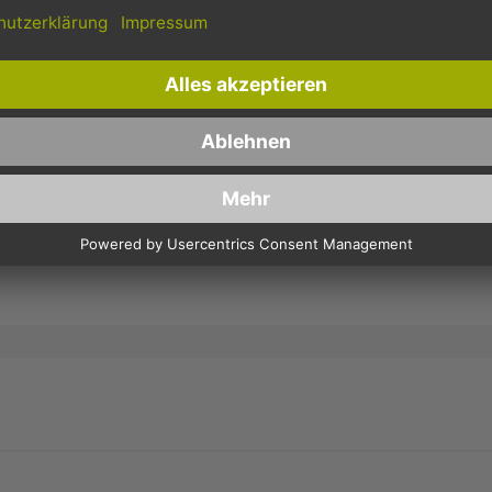
ar
2 stars
3 stars
4 stars
5 stars
Machen Sie Ihre Bewertung
enfassung:
ung:
eite wird von reCAPTCHA gesichert, Google
Datenschutzbestimmungen
und
Nutzu
WERTUNG ABSCHICKEN