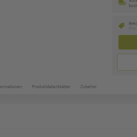
Vora
best
Bek
Ihre
formationen
Produktdatenblätter
Zubehör