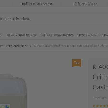
Hotline:
0800-7225246
Lieferzeit: 3 Tage
er
To Go Verpackungen
Fastfood-Verpackungen
Einweggeschirr & Ei
iger, Backofenreiniger
K-400 Konvektomatenreiniger, Profi-Grillreiniger Edelst
Top
K-40
Grill
Gast
Produktn