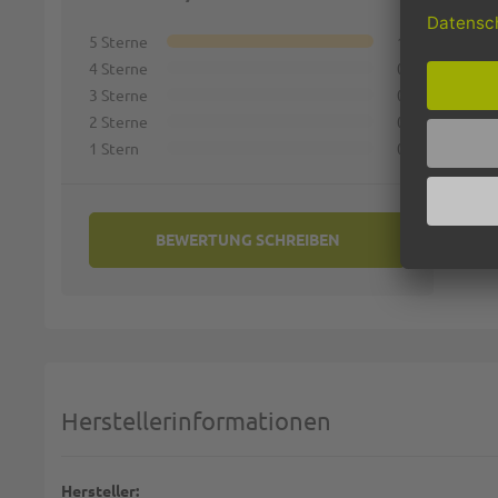
1 st
5 Sterne
1
4 Sterne
0
Name:
3 Sterne
0
2 Sterne
0
1 Stern
0
Zusamm
BEWERTUNG SCHREIBEN
Bewert
Herstellerinformationen
Diese S
BE
Hersteller: