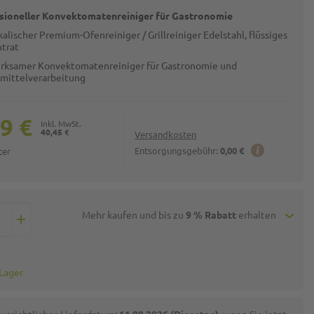
sioneller Konvektomatenreiniger für Gastronomie
alischer Premium-Ofenreiniger / Grillreiniger Edelstahl, flüssiges
trat
rksamer Konvektomatenreiniger für Gastronomie und
mittelverarbeitung
9 €
40,45 €
Versandkosten
ter
Entsorgungsgebühr:
0,00 €
Mehr kaufen und bis zu
9 % Rabatt
erhalten
 Lager