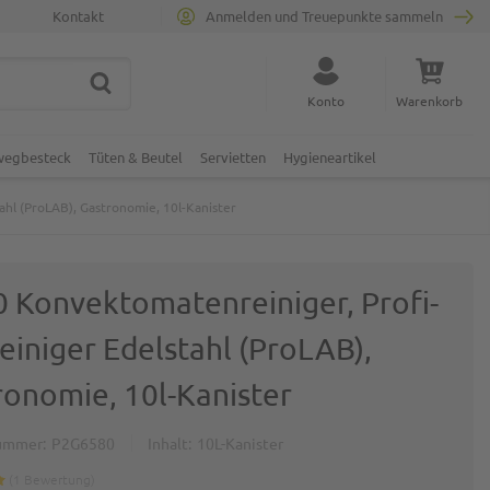
Kontakt
Anmelden und Treuepunkte sammeln
SUCHE
Suche schließen
Konto
Warenkorb
Minicart
nwegbesteck
Tüten & Beutel
Servietten
Hygieneartikel
ahl (ProLAB), Gastronomie, 10l-Kanister
0 Konvektomatenreiniger, Profi-
reiniger Edelstahl (ProLAB),
ronomie, 10l-Kanister
ummer
P2G6580
Inhalt
10L-Kanister
1
Bewertung