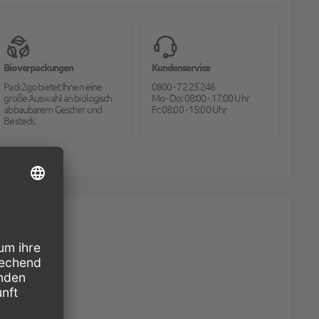
Bioverpackungen
Kundenservice
Pack2go bietet Ihnen eine
0800 - 72 25 246
große Auswahl an biologisch
Mo - Do: 08:00 - 17:00 Uhr
abbaubarem Geschirr und
Fr: 08:00 - 15:00 Uhr
Besteck.
ILLREINIGER EDELSTAHL (PROLAB), GASTRONOMIE, 10