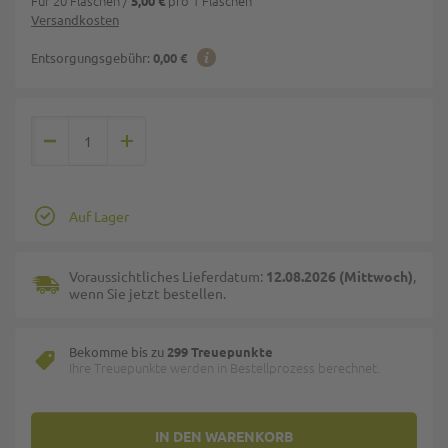
Für 20 Flaschen
/
pro 1 Flaschen
5,00 €
Versandkosten
Entsorgungsgebühr:
0,00 €
Auf Lager
Voraussichtliches Lieferdatum:
12.08.2026 (Mittwoch)
,
wenn Sie jetzt bestellen.
Bekomme bis zu
299 Treuepunkte
Ihre Treuepunkte werden in Bestellprozess berechnet.
IN DEN WARENKORB