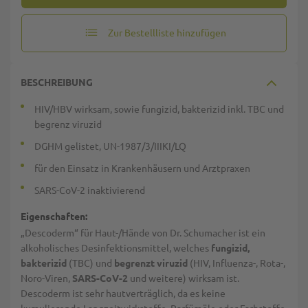
Zur Bestellliste hinzufügen
BESCHREIBUNG
HIV/HBV wirksam, sowie fungizid, bakterizid inkl. TBC und
begrenz viruzid
DGHM gelistet, UN-1987/3/IIIKI/LQ
für den Einsatz in Krankenhäusern und Arztpraxen
SARS-CoV-2 inaktivierend
Eigenschaften:
„Descoderm“ für Haut-/Hände von Dr. Schumacher ist ein
alkoholisches Desinfektionsmittel, welches
fungizid,
bakterizid
(TBC) und
begrenzt viruzid
(HIV, Influenza-, Rota-,
Noro-Viren,
SARS-CoV-2
und weitere) wirksam ist.
Descoderm ist sehr hautverträglich, da es keine