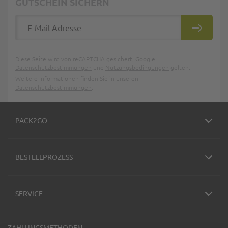
GUTSCHEIN SICHERN
E-Mail Adresse
ABONNIE
Diese Seite wird von reCAPTCHA gesichert, Google
Datenschutzbestimmungen
und
Nutzungsbedingungen
gelten.
Weitere Informationen finden Sie in unseren
Datenschutzbestimmungen
.
PACK2GO
BESTELLPROZESS
SERVICE
ZAHLUNGSMETHODEN