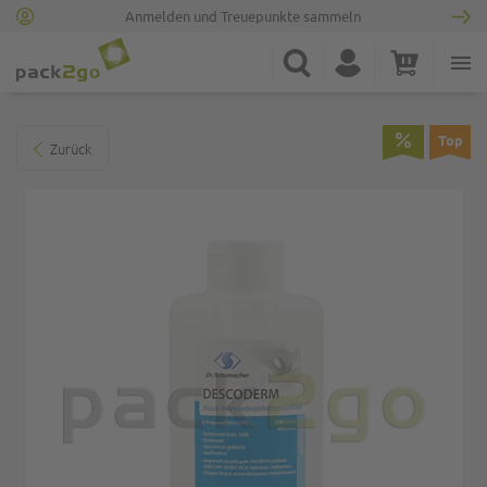
Anmelden und Treuepunkte sammeln
Zur Startseite
Suche
Konto
Warenkorb
Minicart
Zum Ende der Bildgalerie springen
Top
Zurück