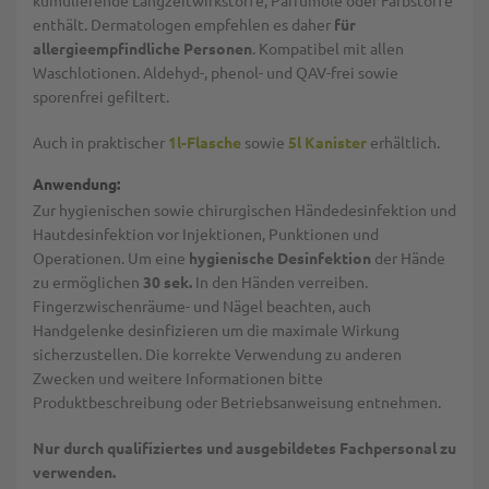
kumulierende Langzeitwirkstoffe, Parfümöle oder Farbstoffe
enthält. Dermatologen empfehlen es daher
für
allergieempfindliche Personen
. Kompatibel mit allen
Waschlotionen. Aldehyd-, phenol- und QAV-frei sowie
sporenfrei gefiltert.
Auch in praktischer
1l-Flasche
sowie
5l Kanister
erhältlich.
Anwendung:
Zur hygienischen sowie chirurgischen Händedesinfektion und
Hautdesinfektion vor Injektionen, Punktionen und
Operationen. Um eine
hygienische Desinfektion
der Hände
zu ermöglichen
30 sek.
In den Händen verreiben.
Fingerzwischenräume- und Nägel beachten, auch
Handgelenke desinfizieren um die maximale Wirkung
sicherzustellen. Die korrekte Verwendung zu anderen
Zwecken und weitere Informationen bitte
Produktbeschreibung oder Betriebsanweisung entnehmen.
Nur durch qualifiziertes und ausgebildetes Fachpersonal zu
verwenden.