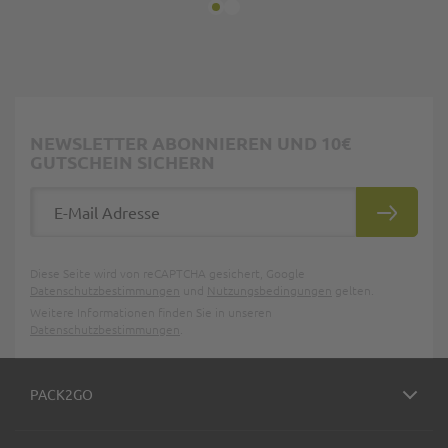
NEWSLETTER ABONNIEREN UND 10€
GUTSCHEIN SICHERN
E-Mail Adresse
ABONNIE
Diese Seite wird von reCAPTCHA gesichert, Google
Datenschutzbestimmungen
und
Nutzungsbedingungen
gelten.
Weitere Informationen finden Sie in unseren
Datenschutzbestimmungen
.
PACK2GO