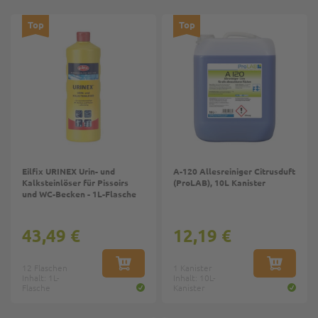
Top
Top
Eilfix URINEX Urin- und
A-120 Allesreiniger Citrusduft
Kalksteinlöser für Pissoirs
(ProLAB), 10L Kanister
und WC-Becken - 1L-Flasche
43,49 €
12,19 €
12 Flaschen
IN DEN WARENKORB
1 Kanister
IN DEN W
Inhalt: 1L-
Inhalt: 10L-
Flasche
Kanister