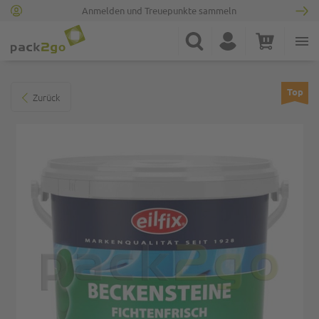
Anmelden und Treuepunkte sammeln
Zur Startseite
Suche
Konto
Warenkorb
Minicart
Zum Ende der Bildgalerie springen
Top
Zurück