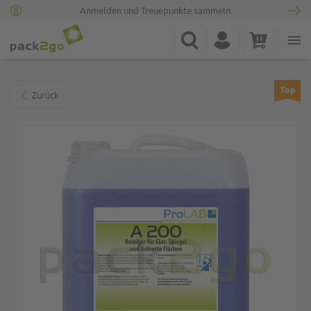
Anmelden und Treuepunkte sammeln
Zur Startseite
Suche
Konto
Warenkorb
Minicart
Zum Ende der Bildgalerie springen
Top
Zurück