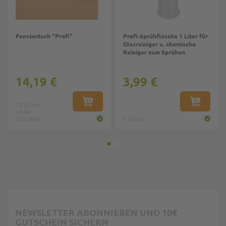
Fenstertuch "Profi"
Profi-Sprühflasche 1 Liter für
Glasreiniger u. chemische
Reiniger zum Sprühen
14,19 €
3,99 €
10 Stück
IN DEN WARENKORB
IN DEN W
Maße:
37x38cm
1 Stück
NEWSLETTER ABONNIEREN UND 10€
GUTSCHEIN SICHERN