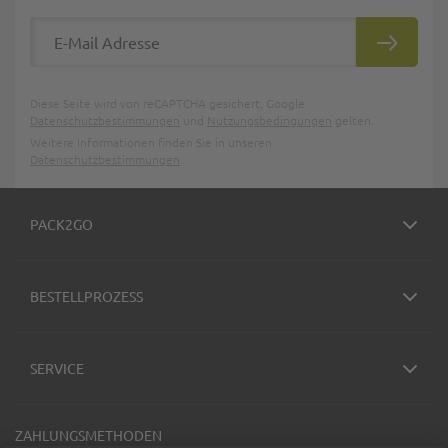
E-Mail Adresse
ABONNIE
Diese Seite wird von reCAPTCHA gesichert, Google
Datenschutzbestimmungen
und
Nutzungsbedingungen
gelten.
Weitere Informationen finden Sie in unseren
Datenschutzbestimmungen
.
PACK2GO
BESTELLPROZESS
SERVICE
ZAHLUNGSMETHODEN