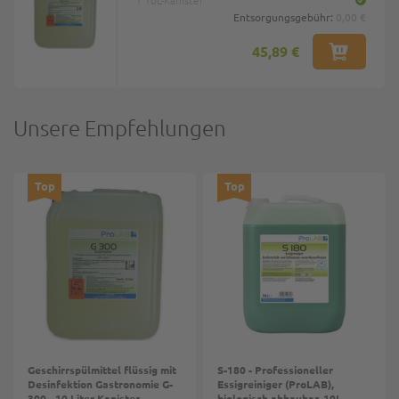
1 10L-Kanister
Entsorgungsgebühr:
0,00 €
45,89 €
Unsere Empfehlungen
Top
Top
Geschirrspülmittel flüssig mit
S-180 - Professioneller
Desinfektion Gastronomie G-
Essigreiniger (ProLAB),
300 - 10 Liter Kanister
biologisch abbaubar, 10L