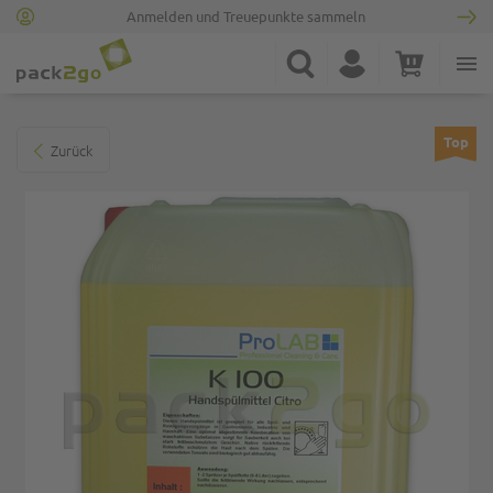
Anmelden und Treuepunkte sammeln
Zur Startseite
Suche
Konto
Warenkorb
Minicart
Zum Ende der Bildgalerie springen
Top
Zurück