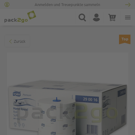
Anmelden und Treuepunkte sammeln
Zur Startseite
Suche
Konto
Warenkorb
Minicart
Zum Ende der Bildgalerie springen
Top
Zurück