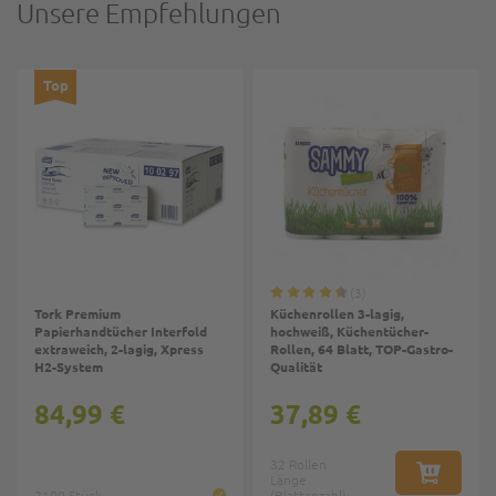
Unsere Empfehlungen
Top
3
Tork Premium
Küchenrollen 3-lagig,
Papierhandtücher Interfold
hochweiß, Küchentücher-
extraweich, 2-lagig, Xpress
Rollen, 64 Blatt, TOP-Gastro-
H2-System
Qualität
84,99 €
37,89 €
32 Rollen
Länge
IN DEN W
2100 Stück
(Blattanzahl):