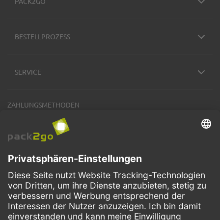
PACK2GO
BESTELLPROZESS
SERVICE
ZAHLUNGSMETHODEN
VERSANDARTEN
Facebook
Instagram
LinkedIn