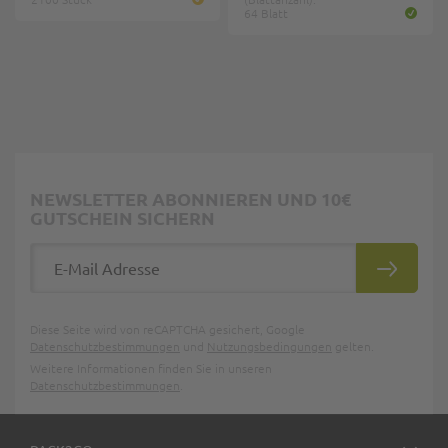
64 Blatt
NEWSLETTER ABONNIEREN UND 10€
GUTSCHEIN SICHERN
E-Mail Adresse
ABONNIE
Diese Seite wird von reCAPTCHA gesichert, Google
Datenschutzbestimmungen
und
Nutzungsbedingungen
gelten.
Weitere Informationen finden Sie in unseren
Datenschutzbestimmungen
.