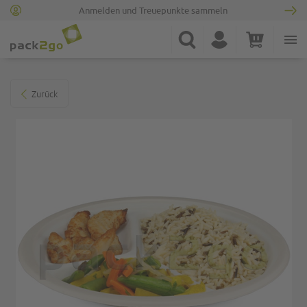
Anmelden und Treuepunkte sammeln
Zur Startseite
Suche
Konto
Warenkorb
Minicart
Zum Ende der Bildgalerie springen
Zurück