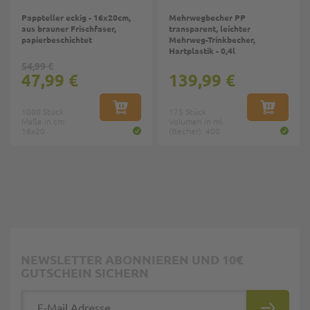
Pappteller eckig - 16x20cm,
Mehrwegbecher PP
aus brauner Frischfaser,
transparent, leichter
papierbeschichtet
Mehrweg-Trinkbecher,
Hartplastik - 0,4l
54,99 €
47,99 €
139,99 €
1000 Stück
IN DEN WARENKORB
175 Stück
IN DEN W
Maße in cm:
Volumen in ml
16x20
(Becher): 400
NEWSLETTER ABONNIEREN UND 10€
GUTSCHEIN SICHERN
E-Mail Adresse