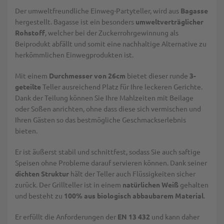
Der umweltfreundliche Einweg-Partyteller, wird aus
Bagasse
hergestellt. Bagasse ist ein besonders
umweltverträglicher
Rohstoff
, welcher bei der Zuckerrohrgewinnung als
Beiprodukt abfällt und somit eine nachhaltige Alternative zu
herkömmlichen Einwegprodukten ist.
Mit einem
Durchmesser von
26cm
bietet dieser runde
3-
geteilte
Teller ausreichend Platz für Ihre leckeren Gerichte.
Dank der Teilung können Sie Ihre Mahlzeiten mit Beilage
oder Soßen anrichten, ohne dass diese sich vermischen und
Ihren Gästen so das bestmögliche Geschmackserlebnis
bieten.
Er ist äußerst stabil und schnittfest, sodass Sie auch saftige
Speisen ohne Probleme darauf servieren können. Dank seiner
dichten Struktur
hält der Teller auch Flüssigkeiten sicher
zurück. Der Grillteller ist in einem
natürlichen Weiß
gehalten
und besteht zu
100% aus biologisch abbaubarem Material
.
Er erfüllt die Anforderungen der
EN 13 432
und kann daher