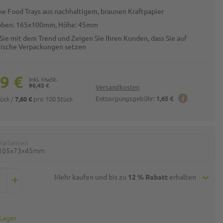
e Food Trays aus nachhaltigem, braunen Kraftpapier
oben: 165x100mm, Höhe: 45mm
Sie mit dem Trend und Zeigen Sie Ihren Kunden, dass Sie auf
ische Verpackungen setzen
9 €
90,43 €
Versandkosten
tück
/
pro 100 Stück
Entsorgungsgebühr:
1,65 €
7,60 €
Varianten
105x73x45mm
Mehr kaufen und bis zu
12 % Rabatt
erhalten
 Lager