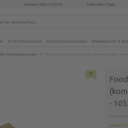
Hotline:
0800-7225246
Lieferzeit: 3 Tage
er
To Go Verpackungen
Fastfood-Verpackungen
Einweggeschirr & Ei
Bio Snackverpackungen
Foodtray aus Recycling-Papier (kompostierbar), br
Food
(kom
- 10
Produktn
Seien Sie 