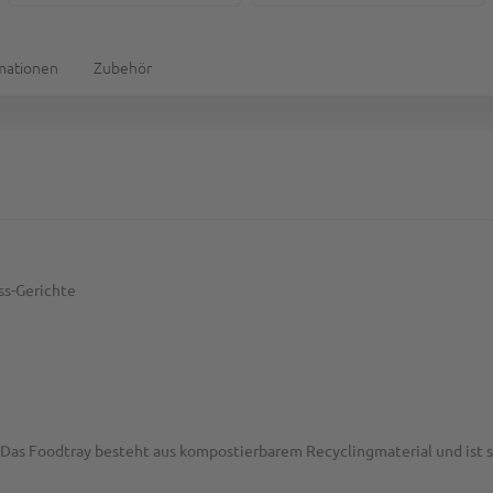
rmationen
Zubehör
ss-Gerichte
. Das Foodtray besteht aus kompostierbarem Recyclingmaterial und ist 