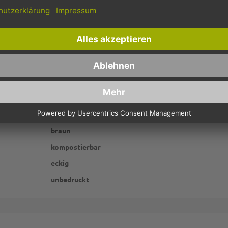
P2G7732
Kraftpapier
braun
kompostierbar
eckig
unbedruckt