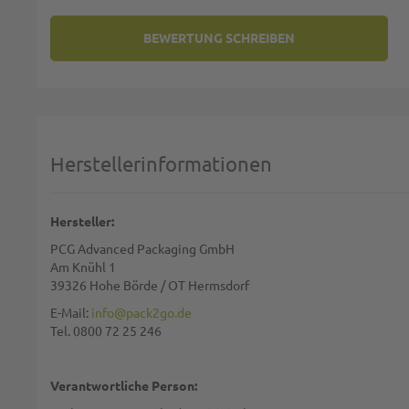
BEWERTUNG SCHREIBEN
SIE BEWERTEN:
FOODTRAY AUS RECYCLING-PA
Deine Bewertung:
1 star
2 stars
3 stars
4 stars
5 stars
Machen Sie Ihre Bewertung
Herstellerinformationen
Name:
Hersteller:
PCG Advanced Packaging GmbH
Zusammenfassung:
Am Knühl 1
39326 Hohe Börde / OT Hermsdorf
E-Mail:
info@pack2go.de
Tel. 0800 72 25 246
Bewertung:
Verantwortliche Person: