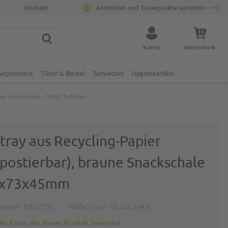
Kontakt
Anmelden und Treuepunkte sammeln
SUCHE
Suche schließen
Konto
Warenkorb
Minicart
nwegbesteck
Tüten & Beutel
Servietten
Hygieneartikel
aune Snackschale - 105x73x45mm
tray aus Recycling-Papier
postierbar), braune Snackschale
5x73x45mm
ummer
P2G7732
Maße in cm
10,5x7,3x4,5
der Erste, der dieses Produkt bewertet