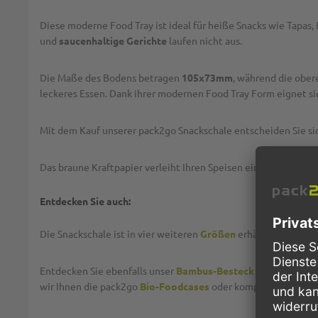
Diese moderne Food Tray ist ideal für heiße Snacks wie Tapas, 
und
saucenhaltige Gerichte
laufen nicht aus.
Die Maße des Bodens betragen
105x73mm
, während die obe
leckeres Essen. Dank ihrer modernen Food Tray Form eignet sie s
Mit dem Kauf unserer pack2go Snackschale entscheiden Sie sic
Das braune Kraftpapier verleiht Ihren Speisen eine
anspreche
Entdecken Sie auch:
Die Snackschale ist in vier weiteren
Größen
erhältlich, so kö
Entdecken Sie ebenfalls unser
Bambus-Besteck
und
recyclin
wir Ihnen die pack2go
Bio-Foodcases
oder kompostierbare
B