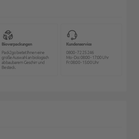
Bioverpackungen
Kundenservice
Pack2go bietet Ihnen eine
0800 - 72 25 246
große Auswahl an biologisch
Mo - Do: 08:00 - 17:00 Uhr
abbaubarem Geschirr und
Fr: 08:00 - 15:00 Uhr
Besteck.