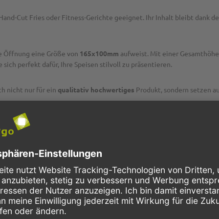
Hand-Cut Fries oder Fitness-Gerichte geeignet. Ihr Inhalt bleibt dank d
re Öffnung eine Größe von
165x100mm
aufweist. Mit einer Gesamthöh
ich perfekt dafür, Ihre Speisen stilvoll zu präsentieren.
h nicht nur für ein
qualitativ hochwertiges
Produkt, sondern setzen au
nde Optik
und lässt Ihre Kunden erkennen, dass Sie auf ökologische Ve
nnen Sie die perfekte Verpackung für die Bedürfnisse Ihres Geschäfts wäh
g Tissue-Servietten
, so können Sie den umweltfreundlichen Look verv
agasse Menüboxen
.