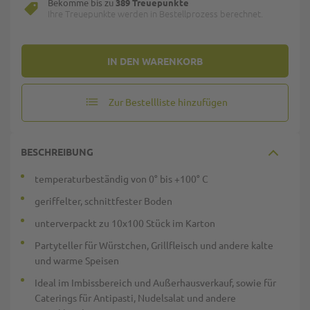
Bekomme bis zu
389 Treuepunkte
Ihre Treuepunkte werden in Bestellprozess berechnet.
IN DEN WARENKORB
Zur Bestellliste hinzufügen
BESCHREIBUNG
temperaturbeständig von 0° bis +100° C
geriffelter, schnittfester Boden
unterverpackt zu 10x100 Stück im Karton
Partyteller für Würstchen, Grillfleisch und andere kalte
und warme Speisen
Ideal im
Imbissbereich und Außerhausverkauf
, sowie für
Caterings für Antipasti, Nudelsalat und andere