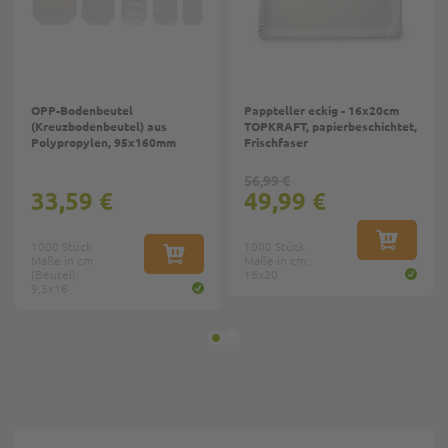
OPP-Bodenbeutel
Pappteller eckig - 16x20cm
(Kreuzbodenbeutel) aus
TOPKRAFT, papierbeschichtet,
Polypropylen, 95x160mm
Frischfaser
56,99 €
33,59 €
49,99 €
1000 Stück
1000 Stück
IN DEN W
Maße in cm
IN DEN WARENKORB
Maße in cm:
(Beutel):
16x20
9,5x16