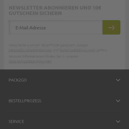
NEWSLETTER ABONNIEREN UND 10€
GUTSCHEIN SICHERN
E-Mail Adresse
ABONNIE
Diese Seite wird von reCAPTCHA gesichert, Google
Datenschutzbestimmungen
und
Nutzungsbedingungen
gelten.
Weitere Informationen finden Sie in unseren
Datenschutzbestimmungen
.
PACK2GO
BESTELLPROZESS
SERVICE