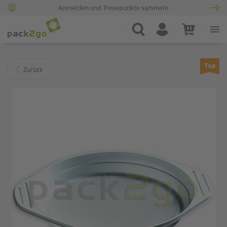
Anmelden und Treuepunkte sammeln
Zur Startseite
Suche
Konto
Warenkorb
Minicart
Zum Ende der Bildgalerie springen
Top
Zurück