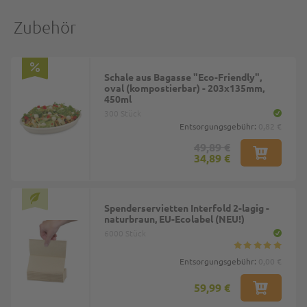
Zubehör
Schale aus Bagasse "Eco-Friendly",
oval (kompostierbar) - 203x135mm,
450ml
300 Stück
Entsorgungsgebühr:
0,82 €
49,89 €
34,89 €
Spenderservietten Interfold 2-lagig -
naturbraun, EU-Ecolabel (NEU!)
6000 Stück
Entsorgungsgebühr:
0,00 €
59,99 €