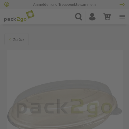
Anmelden und Treuepunkte sammeln
Zur Startseite
Suche
Konto
Warenkorb
Minicart
Zum Ende der Bildgalerie springen
Zurück