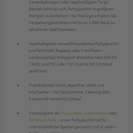
Veranstaltungen oder regelmäßigem To-go-
Betrieb lohnt es sich, Partygeschirr in größeren
Mengen zu bestellen – bei Pack2go erhalten Sie
Verpackungseinheiten mit bis zu 3.000 Stück zu
attraktiven Staffelpreisen.
Nachhaltigkeit:
umweltfreundliches Partygeschirr
aus Palmblatt, Bagasse oder Frischfaser –
kompostierbar, biologisch abbaubar nach DIN EN
13432
und
FSC oder TÜV Austria OK Compost
zertifiziert
Praktikabilität:
leicht, stapelbar, stabil und
bruchsicher – für Gastronomie, Catering oder
Events mit hohem Durchlauf.
Vielseitigkeit:
ob
Snackschale
,
Suppenteller
oder
Pommesschale
– unser Partygeschirr ist für
unterschiedliche Speisen gemacht und in vielen