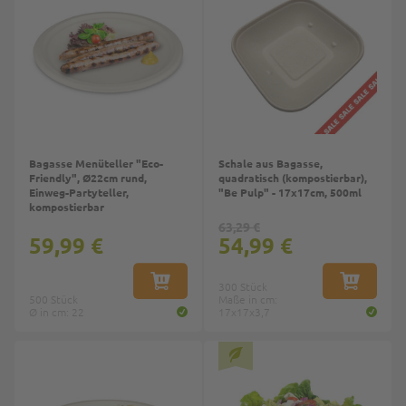
Bagasse Menüteller "Eco-
Schale aus Bagasse,
Friendly", Ø22cm rund,
quadratisch (kompostierbar),
Einweg-Partyteller,
"Be Pulp" - 17x17cm, 500ml
kompostierbar
63,29 €
59,99 €
54,99 €
IN DEN WARENKORB
300 Stück
IN DEN W
500 Stück
Maße in cm:
Ø in cm: 22
17x17x3,7