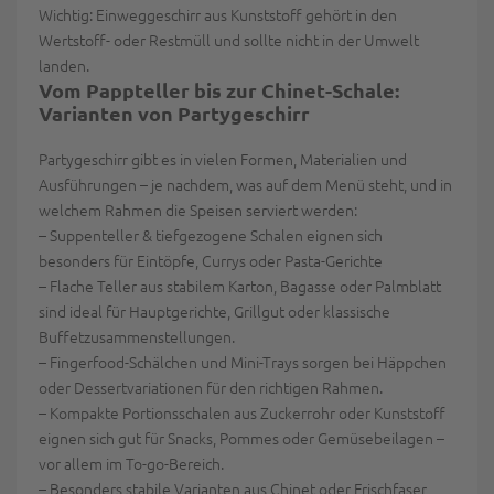
Wichtig:
Einweggeschirr aus Kunststoff gehört in den
Wertstoff- oder Restmüll und sollte nicht in der Umwelt
landen.
Vom Pappteller bis zur Chinet-Schale:
Varianten von Partygeschirr
Partygeschirr gibt es in vielen Formen, Materialien und
Ausführungen – je nachdem, was auf dem Menü steht, und in
welchem Rahmen die Speisen serviert werden:
–
Suppenteller & tiefgezogene Schalen
eignen sich
besonders für Eintöpfe, Currys oder Pasta-Gerichte
–
Flache Teller
aus stabilem Karton, Bagasse oder Palmblatt
sind ideal für Hauptgerichte, Grillgut oder klassische
Buffetzusammenstellungen.
–
Fingerfood-Schälchen und Mini-Trays
sorgen bei Häppchen
oder Dessertvariationen für den richtigen Rahmen.
–
Kompakte Portionsschalen
aus Zuckerrohr oder Kunststoff
eignen sich gut für Snacks, Pommes oder Gemüsebeilagen –
vor allem im To-go-Bereich.
–
Besonders stabile Varianten
aus Chinet oder Frischfaser