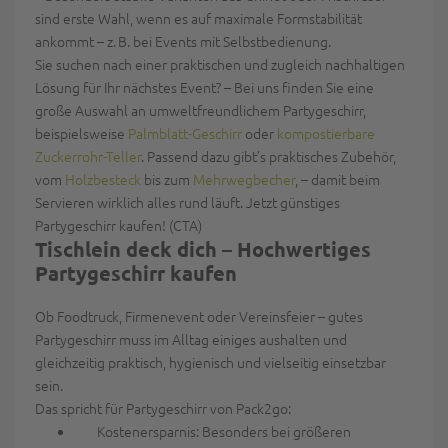
sind erste Wahl, wenn es auf maximale Formstabilität
ankommt – z. B. bei Events mit Selbstbedienung.
Sie suchen nach einer praktischen und zugleich nachhaltigen
Lösung für Ihr nächstes Event? – Bei uns finden Sie eine
große Auswahl an umweltfreundlichem Partygeschirr,
beispielsweise
Palmblatt-Geschirr
oder
kompostierbare
Zuckerrohr-Teller
. Passend dazu gibt’s praktisches Zubehör,
vom
Holzbesteck
bis zum
Mehrwegbecher
, – damit beim
Servieren wirklich alles rund läuft. Jetzt günstiges
Partygeschirr kaufen! (CTA)
Tischlein deck dich – Hochwertiges
Partygeschirr kaufen
Ob Foodtruck, Firmenevent oder Vereinsfeier – gutes
Partygeschirr muss im Alltag einiges aushalten und
gleichzeitig
praktisch, hygienisch und vielseitig einsetzbar
sein.
Das spricht für Partygeschirr von Pack2go:
Kostenersparnis:
Besonders bei größeren