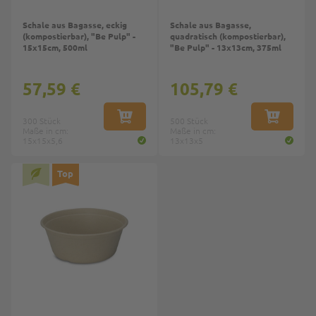
Schale aus Bagasse, eckig
Schale aus Bagasse,
(kompostierbar), "Be Pulp" -
quadratisch (kompostierbar),
15x15cm, 500ml
"Be Pulp" - 13x13cm, 375ml
57,59 €
105,79 €
300 Stück
IN DEN WARENKORB
500 Stück
IN DEN W
Maße in cm:
Maße in cm:
15x15x5,6
13x13x5
Top