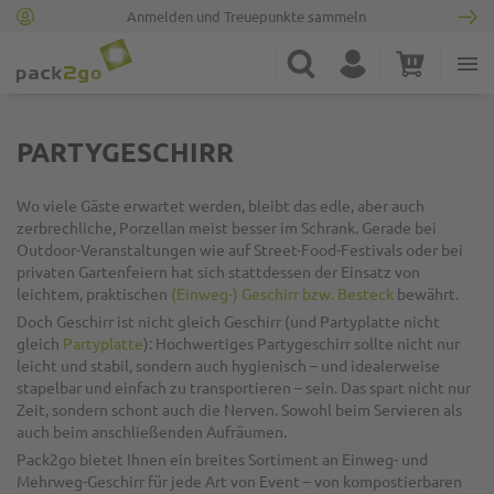
Anmelden und Treuepunkte sammeln
Zur Startseite
Suche
Konto
Warenkorb
Minicart
PARTYGESCHIRR
Wo viele Gäste erwartet werden, bleibt das edle, aber auch
zerbrechliche, Porzellan meist besser im Schrank. Gerade bei
Outdoor-Veranstaltungen wie auf Street-Food-Festivals oder bei
privaten Gartenfeiern hat sich stattdessen der Einsatz von
leichtem, praktischen
(Einweg-) Geschirr bzw. Besteck
bewährt.
Doch Geschirr ist nicht gleich Geschirr (und Partyplatte nicht
gleich
Partyplatte
): Hochwertiges Partygeschirr sollte nicht nur
leicht und stabil
, sondern auch
hygienisch
– und idealerweise
stapelbar
und
einfach zu transportieren
– sein. Das spart nicht nur
Zeit, sondern schont auch die Nerven. Sowohl beim Servieren als
auch beim anschließenden Aufräumen.
Pack2go bietet Ihnen ein
breites Sortiment an Einweg- und
Mehrweg-Geschirr für jede Art von Event
– von kompostierbaren