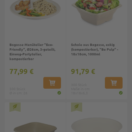
Bagasse Menüteller "Eco-
Schale aus Bagasse, eckig
Friendly", Ø26cm, 3-geteilt,
(kompostierbar), "Be Pulp" -
Einweg-Partyteller,
18x18cm, 1000ml
kompostierbar
77,99 €
91,79 €
IN DEN WARENKORB
300 Stück
IN DEN W
500 Stück
Maße in cm:
Ø in cm: 26
18x18x6,3
Top