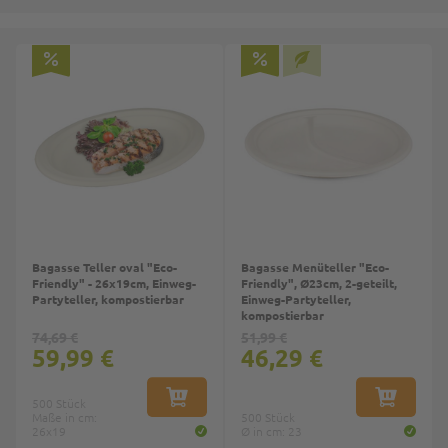
Bagasse Teller oval "Eco-
Bagasse Menüteller "Eco-
Friendly" - 26x19cm, Einweg-
Friendly", Ø23cm, 2-geteilt,
Partyteller, kompostierbar
Einweg-Partyteller,
kompostierbar
74,69 €
51,99 €
59,99 €
46,29 €
500 Stück
IN DEN WARENKORB
IN DEN W
Maße in cm:
500 Stück
26x19
Ø in cm: 23