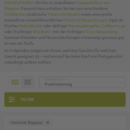
Palmblatttellern
bis hin zu stapelbaren
Suppentellern aus
Bagasse
. Passend dazu erhalten Sie bei uns verschiedene
Trinkbecher
, praktische
Tüten und Beutel
sowie eine große
Auswahl an umweltfreundlichen
Fastfood-Verpackungen
. Egal ob
frischer
Rotkohlsalat
oder deftiger
Karnevalskrapfen
,
Coffee-to-go
oder fruchtiger
Mocktail
– mit der richtigen
To-go-Verpackung
kommen Klassiker und Neuentdeckungen unterwegs genauso gut
an wie am Tisch.
Im Folgenden zeigen wir Ihnen, welches Geschirr für welchen
Zweck geeignet ist – und worauf Sie beim Kauf von Partygeschirr
unbedingt achten sollten.
TOP
SORTIERT NACH:
KACHELN
LISTE
FILTER
Material
Bagasse