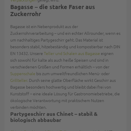
Bagasse – die starke Faser aus
Zuckerrohr
Bagasse ist ein Nebenprodukt aus der
Zuckerrohrverarbeitung – und ein echter Allrounder, wenn es
um nachhaltiges Partygeschirr geht. Das Material ist
besonders
stabil, hitzebeständig
und
kompostierbar nach DIN
EN 13432
. Unsere
Teller und Schalen aus Bagasse
eignen
sich sowohl für kalte als auch heiße Speisen und sind in
verschiedenen Größen und Formen erhältlich – von der
Suppenschale
bis zum umweltfreundlichen Menü- oder
Grillteller.
Durch seine glatte Oberfläche wirkt Geschirr aus
Bagasse besonders
hochwertig
und bleibt dabei
frei von
Kunststoff
– eine ideale Lösung für Gastronomiebetriebe, die
ökologische Verantwortung mit praktischem Nutzen
verbinden möchten.
Partygeschirr aus
Chinet
– stabil &
b
iologisch abbaubar