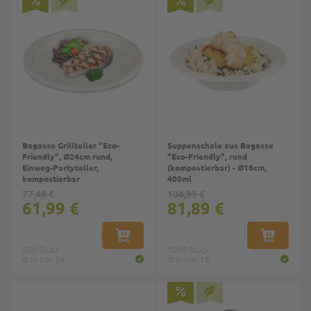
Bagasse Grillteller "Eco-
Suppenschale aus Bagasse
Friendly", Ø24cm rund,
"Eco-Friendly", rund
Einweg-Partyteller,
(kompostierbar) - Ø18cm,
kompostierbar
400ml
77,49 €
104,99 €
61,99 €
81,89 €
IN DEN WARENKORB
IN DEN W
500 Stück
1000 Stück
Ø in cm: 24
Ø in cm: 18