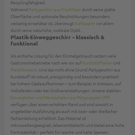
Recyclingfähigkeit
.
Während
Partygeschirr aus Frischfaser
durch seine
glatte
Oberfläche
und
optionale Beschichtungen
besonders
vielseitig einsetzbar ist, überzeugt
Kraftpapier
vor allem
durch seine
natürliche, rustikale Optik
.
Plastik-Einweggeschirr – klassisch &
funktional
Als einfache Lösung für den Einmalgebrauch setzen viele
Gastronomiebetriebe nach wie vor auf
Kunststoffteller
und
Plastikbesteck
. Und das nicht ohne Grund: Partygeschirr aus
Kunststoff ist
robust, preisgünstig
und besonders praktisch
bei
hohem Gästeaufkommen
– zum Beispiel in Imbissen, auf
Volksfesten oder bei Großveranstaltungen. Unsere stabilen
Einwegteller und Menüschalen aus Polypropylen (PP)
verfügen über einen erhöhten Rand und sind sowohl in
ungeteilter Ausführung als auch mit zwei- oder dreifacher
Facheinteilung erhältlich. Das Material ist
mikrowellengeeignet, lebensmittelecht
und bietet eine
hohe
Formstabilität
– perfekt für warme und kalte Speisen.