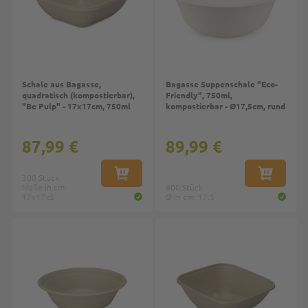
Schale aus Bagasse,
Bagasse Suppenschale "Eco-
quadratisch (kompostierbar),
Friendly", 750ml,
"Be Pulp" - 17x17cm, 750ml
kompostierbar - Ø17,5cm, rund
87,99 €
89,99 €
300 Stück
IN DEN WARENKORB
IN DEN W
Maße in cm:
600 Stück
17x17x5
Ø in cm: 17.5