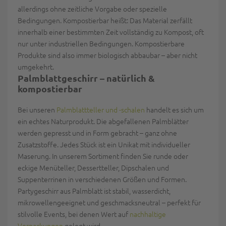
allerdings ohne zeitliche Vorgabe oder spezielle
Bedingungen.
Kompostierbar
heißt: Das Material zerfällt
innerhalb einer bestimmten Zeit vollständig zu Kompost, oft
nur unter industriellen Bedingungen. Kompostierbare
Produkte sind also immer biologisch abbaubar – aber nicht
umgekehrt.
Palmblattgeschirr – natürlich &
kompostierbar
Bei unseren
Palmblattteller und -schalen
handelt es sich um
ein echtes Naturprodukt. Die abgefallenen Palmblätter
werden gepresst und in Form gebracht – ganz ohne
Zusatzstoffe. Jedes Stück ist ein
Unikat mit individueller
Maserun
g. In unserem Sortiment finden Sie runde oder
eckige Menüteller, Dessertteller, Dipschalen und
Suppenterrinen in verschiedenen Größen und Formen.
Partygeschirr aus Palmblatt ist
stabil, wasserdicht,
mikrowellengeeignet und geschmacksneutral
– perfekt für
stilvolle Events, bei denen Wert auf
nachhaltige
Verpackungen
gelegt wird.