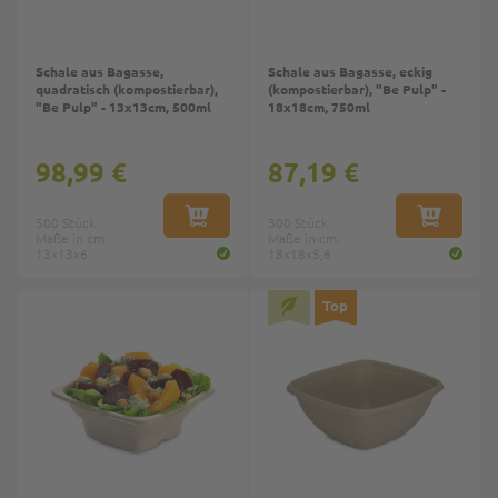
Schale aus Bagasse,
Schale aus Bagasse, eckig
quadratisch (kompostierbar),
(kompostierbar), "Be Pulp" -
"Be Pulp" - 13x13cm, 500ml
18x18cm, 750ml
98,99 €
87,19 €
500 Stück
IN DEN WARENKORB
300 Stück
IN DEN W
Maße in cm:
Maße in cm:
13x13x6
18x18x5,6
Top