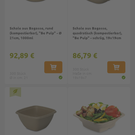
Schale aus Bagasse, rund
Schale aus Bagasse,
(kompostierbar), "Be Pulp" - Ø
quadratisch (kompostierbar),
21cm, 1000ml
"Be Pulp" - schräg, 19x19cm
92,89 €
86,79 €
IN DEN WARENKORB
300 Stück
IN DEN W
300 Stück
Maße in cm:
Ø in cm: 21
19x19x7