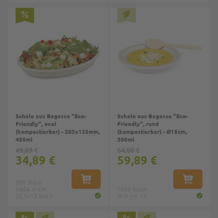
Schale aus Bagasse "Eco-
Schale aus Bagasse "Eco-
Friendly", oval
Friendly", rund
(kompostierbar) - 203x135mm,
(kompostierbar) - Ø15cm,
450ml
300ml
49,89 €
64,08 €
34,89 €
59,89 €
300 Stück
IN DEN WARENKORB
IN DEN W
Maße in cm:
1000 Stück
20,3x13,5x4,1
Ø in cm: 15