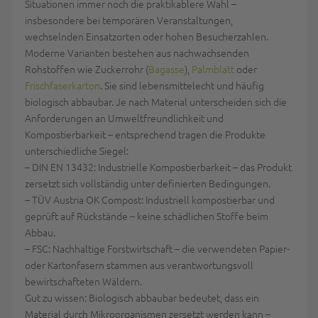
Situationen immer noch die praktikablere Wahl
–
insbesondere bei temporären Veranstaltungen,
wechselnden Einsatzorten oder hohen Besucherzahlen.
Moderne Varianten bestehen aus nachwachsenden
Rohstoffen wie Zuckerrohr (
Bagasse
),
Palmblatt
oder
Frischfaserkarton
. Sie sind lebensmittelecht
und häufig
biologisch abbaubar.
Je nach Material unterscheiden sich die
Anforderungen an Umweltfreundlichkeit und
Kompostierbarkeit – entsprechend tragen die Produkte
unterschiedliche Siegel:
–
DIN EN 13432
: Industrielle Kompostierbarkeit – das Produkt
zersetzt sich vollständig unter definierten Bedingungen.
–
TÜV Austria OK
Compost
: Industriell kompostierbar und
geprüft auf Rückstände – keine schädlichen Stoffe beim
Abbau.
–
FSC
: Nachhaltige Forstwirtschaft – die verwendeten Papier-
oder Kartonfasern stammen aus verantwortungsvoll
bewirtschafteten Wäldern.
Gut zu wissen: Biologisch abbaubar
bedeutet, dass ein
Material durch Mikroorganismen zersetzt werden kann –