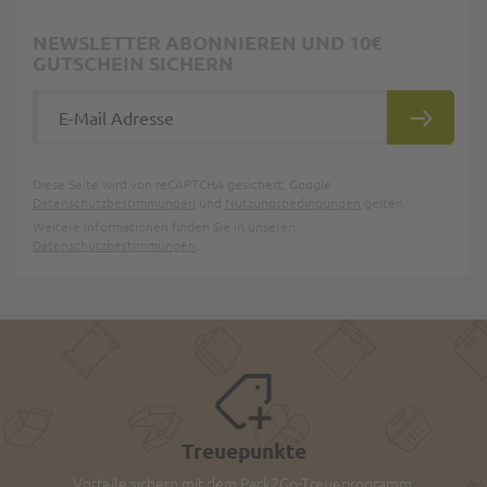
NEWSLETTER ABONNIEREN UND 10€
GUTSCHEIN SICHERN
E-Mail Adresse
ABONNIE
Diese Seite wird von reCAPTCHA gesichert, Google
Datenschutzbestimmungen
und
Nutzungsbedingungen
gelten.
Weitere Informationen finden Sie in unseren
Datenschutzbestimmungen
.
Treuepunkte
Vorteile sichern mit dem Pack2Go-Treueprogramm.