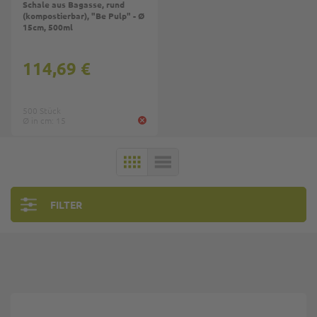
Schale aus Bagasse, rund
(kompostierbar), "Be Pulp" - Ø
15cm, 500ml
114,69 €
500 Stück
Ø in cm: 15
KACHELN
LISTE
FILTER