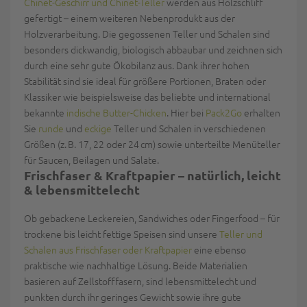
Chinet-Geschirr und Chinet-Teller
werden aus Holzschliff
gefertigt – einem weiteren Nebenprodukt aus der
Holzverarbeitung. Die gegossenen Teller und Schalen sind
besonders dickwandig,
biologisch abbaubar
und zeichnen sich
durch eine
sehr gute Ökobilanz
aus. Dank ihrer
hohen
Stabilität
sind sie ideal für größere Portionen, Braten oder
Klassiker wie beispielsweise das beliebte und international
bekannte
indische Butter-Chicken
. Hier bei
Pack2Go
erhalten
Sie
runde
und
eckige
Teller und Schalen in verschiedenen
Größen (z. B. 17, 22 oder 24 cm) sowie unterteilte Menüteller
für Saucen, Beilagen und Salate.
Frischfaser & Kraftpapier – natürlich, leicht
& lebensmittelecht
Ob gebackene Leckereien, Sandwiches oder Fingerfood – für
trockene bis leicht fettige Speisen sind unsere
Teller und
Schalen aus Frischfaser oder Kraftpapier
eine ebenso
praktische wie nachhaltige Lösung. Beide Materialien
basieren auf Zellstofffasern, sind
lebensmittelecht
und
punkten durch ihr
geringes Gewicht
sowie
ihre gute